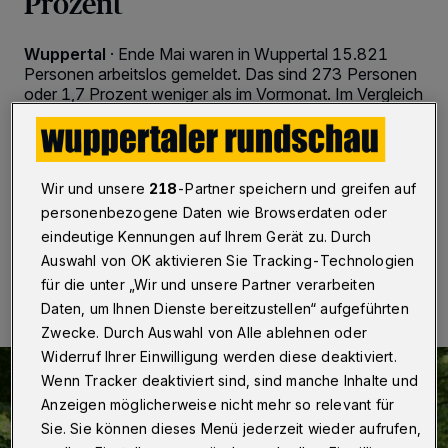
Prozent
Wuppertal
·
Ende Mai waren in Wuppertal 15.821
Personen arbeitslos gemeldet. Das sind 273 Personen
oder 1,7 Prozent weniger als im Vormonat. Im Vergleich
zum Mai des Vorjahres sind es 2.064 Personen (minus
11,5 Prozent) weniger. Die Arbeitslosenquote beträgt
8,6 Prozent. Vor einem Jahr belief sie sich noch auf 9,7
Prozent (minus 1,1 Prozentpunkte).
Wir und unsere
218
-Partner speichern und greifen auf
personenbezogene Daten wie Browserdaten oder
eindeutige Kennungen auf Ihrem Gerät zu. Durch
01.06.2022 , 07:30 Uhr
2 Minuten Lesezeit
Auswahl von OK aktivieren Sie Tracking-Technologien
für die unter „Wir und unsere Partner verarbeiten
Daten, um Ihnen Dienste bereitzustellen“ aufgeführten
Zwecke. Durch Auswahl von Alle ablehnen oder
Widerruf Ihrer Einwilligung werden diese deaktiviert.
Wenn Tracker deaktiviert sind, sind manche Inhalte und
Anzeigen möglicherweise nicht mehr so relevant für
Sie. Sie können dieses Menü jederzeit wieder aufrufen,