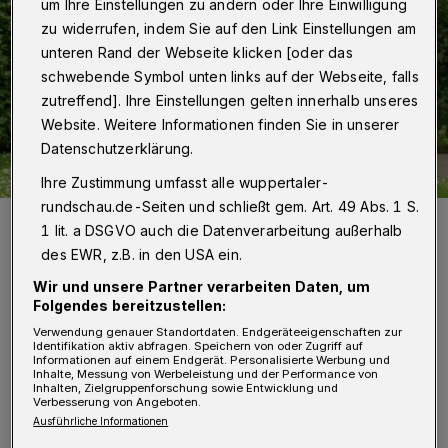
um Ihre Einstellungen zu ändern oder Ihre Einwilligung
zu widerrufen, indem Sie auf den Link Einstellungen am
unteren Rand der Webseite klicken [oder das
schwebende Symbol unten links auf der Webseite, falls
zutreffend]. Ihre Einstellungen gelten innerhalb unseres
Website. Weitere Informationen finden Sie in unserer
Datenschutzerklärung.
Ihre Zustimmung umfasst alle wuppertaler-
rundschau.de-Seiten und schließt gem. Art. 49 Abs. 1 S.
Thorsten Schumacher (Geschäftsführer Operativ der
1 lit. a DSGVO auch die Datenverarbeitung außerhalb
Arbeitsagentur).
des EWR, z.B. in den USA ein.
Foto: Agentur für Arbeit
Wir und unsere Partner verarbeiten Daten, um
Folgendes bereitzustellen:
Verwendung genauer Standortdaten. Endgeräteeigenschaften zur
Identifikation aktiv abfragen. Speichern von oder Zugriff auf
Informationen auf einem Endgerät. Personalisierte Werbung und
I
Inhalte, Messung von Werbeleistung und der Performance von
m Mai 2022 wurden der Agentur für Arbeit
Inhalten, Zielgruppenforschung sowie Entwicklung und
Verbesserung von Angeboten.
Wuppertal 342 neue Stellen angeboten, 48
Ausführliche Informationen
(plus 16,3 Prozent) mehr als im Vormonat. Seit