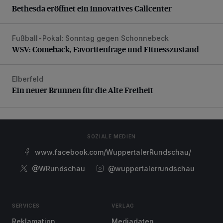
Bethesda eröffnet ein innovatives Callcenter
Fußball-Pokal: Sonntag gegen Schonnebeck
WSV: Comeback, Favoritenfrage und Fitnesszustand
WSV: Comeback, Favoritenfrage und Fitnesszustand
Elberfeld
Ein neuer Brunnen für die Alte Freiheit
Ein neuer Brunnen für die Alte Freiheit
SOZIALE MEDIEN
www.facebook.com/WuppertalerRundschau/
@WRundschau
@wuppertalerrundschau
SERVICES
VERLAG
Reklamation
Mediadaten