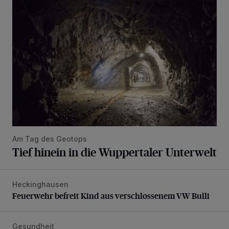
Tief hinein in die Wuppertaler Unterwelt
Am Tag des Geotops
Tief hinein in die Wuppertaler Unterwelt
Heckinghausen
Feuerwehr befreit Kind aus verschlossenem VW Bulli
Feuerwehr befreit Kind aus verschlossenem VW Bulli
Gesundheit
Bethesda eröffnet ein innovatives Callcenter