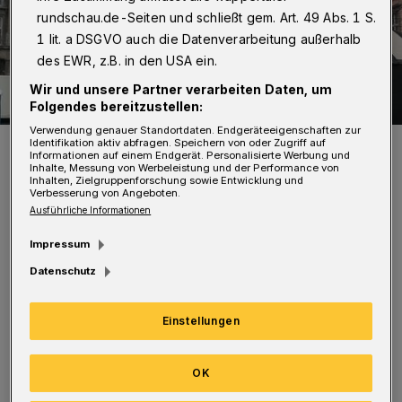
rundschau.de-Seiten und schließt gem. Art. 49 Abs. 1 S.
1 lit. a DSGVO auch die Datenverarbeitung außerhalb
des EWR, z.B. in den USA ein.
Wir und unsere Partner verarbeiten Daten, um
Folgendes bereitzustellen:
Verwendung genauer Standortdaten. Endgeräteeigenschaften zur
Die Zelte werden abgebaut.
Identifikation aktiv abfragen. Speichern von oder Zugriff auf
Informationen auf einem Endgerät. Personalisierte Werbung und
Foto: ISG / Helbig
Inhalte, Messung von Werbeleistung und der Performance von
Inhalten, Zielgruppenforschung sowie Entwicklung und
Verbesserung von Angeboten.
Ausführliche Informationen
Impressum
Datenschutz
Die schweren Orkan- und Sturmböen am
Samstagabend mit Windgeschwindigkeiten bis
Einstellungen
zu über 100 km/h und die zu erwartenden
Wetterverhältnisse am Sonntag hätten keine
OK
andere Entscheidung zugelassen. „Wir hoffen,