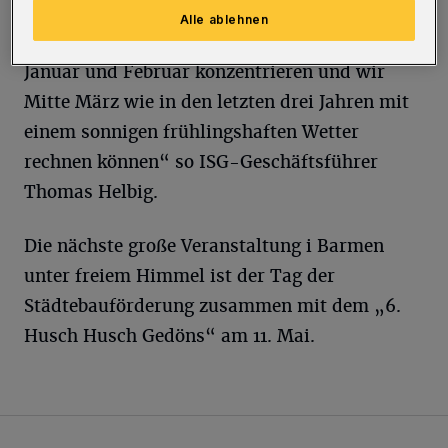
dass zum fünfjährigen Jubiläum des Marktes
Alle ablehnen
in 2020 sich die Winterstürme wieder auf
Januar und Februar konzentrieren und wir
Mitte März wie in den letzten drei Jahren mit
einem sonnigen frühlingshaften Wetter
rechnen können“ so ISG-Geschäftsführer
Thomas Helbig.
Die nächste große Veranstaltung i Barmen
unter freiem Himmel ist der Tag der
Städtebauförderung zusammen mit dem „6.
Husch Husch Gedöns“ am 11. Mai.