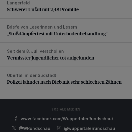
Langerfeld
Schwerer Unfall mit 2,48 Promille
Schwerer Unfall mit 2,48 Promille
Briefe von Leserinnen und Lesern
„Stoßdämpfertest mit Unterbodenbehandlung“
„Stoßdämpfertest mit Unterbodenbehandlung“
Seit dem 8. Juli verschollen
Vermisster Jugendlicher tot aufgefunden
Vermisster Jugendlicher tot aufgefunden
Überfall in der Südstadt
Polizei fahndet nach Dieb mit sehr schlechten Zähnen
Polizei fahndet nach Dieb mit sehr schlechten Zähnen
SOZIALE MEDIEN
www.facebook.com/WuppertalerRundschau/
@WRundschau
@wuppertalerrundschau