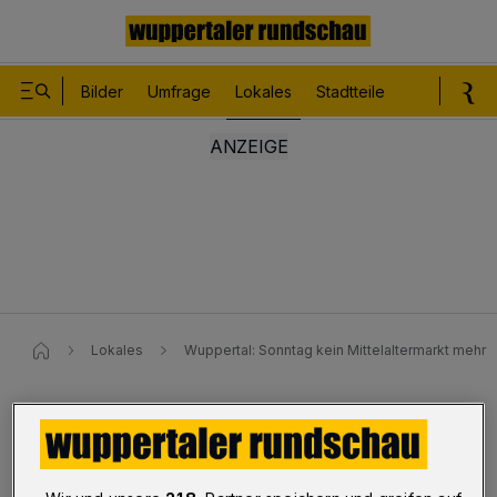
Bilder
Umfrage
Lokales
Stadtteile
Sport
Le
Lokales
Wuppertal: Sonntag kein Mittelaltermarkt mehr
Sturm
Sonntag kein Mittelaltermarkt