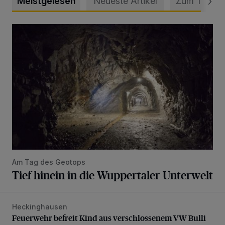
Meistgelesen
Neueste Artikel
Zum Thema
Tief hinein in die Wuppertaler Unterwelt
Am Tag des Geotops
Tief hinein in die Wuppertaler Unterwelt
Heckinghausen
Feuerwehr befreit Kind aus verschlossenem VW Bulli
Feuerwehr befreit Kind aus verschlossenem VW Bulli