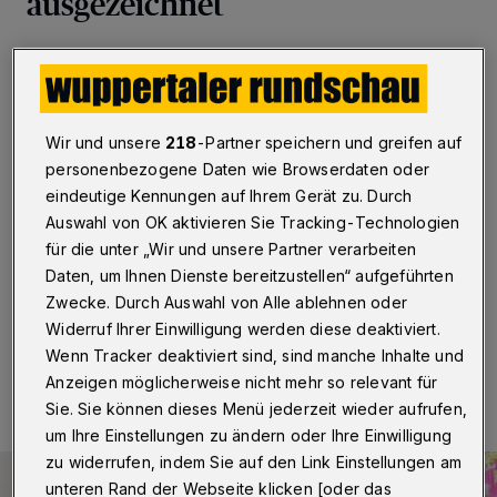
ausgezeichnet
Wuppertal
·
Sprachlich verzerrte
Nachrichtenberichterstattung automatisiert
identifizieren zu können – mit dieser Herausforderung
beschäftigte sich die Wuppertaler Doktorandin
Wir und unsere
218
-Partner speichern und greifen auf
Anastasia Zhukova in ihrer Masterarbeit. Für diese
gewann sie nun den „Women’s STEM Award 2019“.
personenbezogene Daten wie Browserdaten oder
Der internationale, mit 3.000 Euro dotierte Preis
eindeutige Kennungen auf Ihrem Gerät zu. Durch
zeichnet herausragende Abschlussarbeiten von Frauen
Auswahl von OK aktivieren Sie Tracking-Technologien
in den MINT-Fächern, also Mathematik, Informatik,
für die unter „Wir und unsere Partner verarbeiten
Naturwissenschaften und Technik, aus.
Daten, um Ihnen Dienste bereitzustellen“ aufgeführten
Zwecke. Durch Auswahl von Alle ablehnen oder
Widerruf Ihrer Einwilligung werden diese deaktiviert.
15.07.2019 , 14:19 Uhr
Eine Minute Lesezeit
Wenn Tracker deaktiviert sind, sind manche Inhalte und
Anzeigen möglicherweise nicht mehr so relevant für
Sie. Sie können dieses Menü jederzeit wieder aufrufen,
um Ihre Einstellungen zu ändern oder Ihre Einwilligung
zu widerrufen, indem Sie auf den Link Einstellungen am
unteren Rand der Webseite klicken [oder das