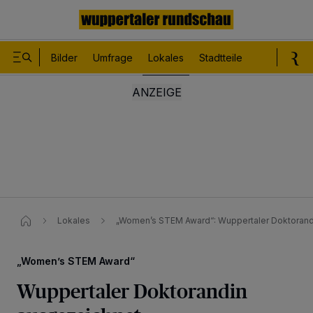
Bilder
Umfrage
Lokales
Stadtteile
Sport
Le
Lokales
„Women’s STEM Award“: Wuppertaler Doktorand
„Women’s STEM Award“
Wuppertaler Doktorandin