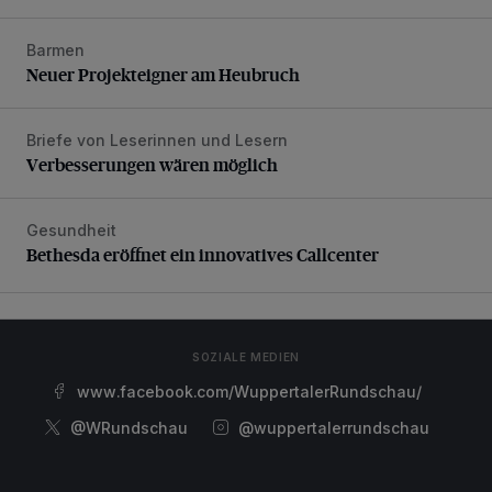
Barmen
Neuer Projekteigner am Heubruch
Neuer Projekteigner am Heubruch
Briefe von Leserinnen und Lesern
Verbesserungen wären möglich
Verbesserungen wären möglich
Gesundheit
Bethesda eröffnet ein innovatives Callcenter
Bethesda eröffnet ein innovatives Callcenter
SOZIALE MEDIEN
www.facebook.com/WuppertalerRundschau/
@WRundschau
@wuppertalerrundschau