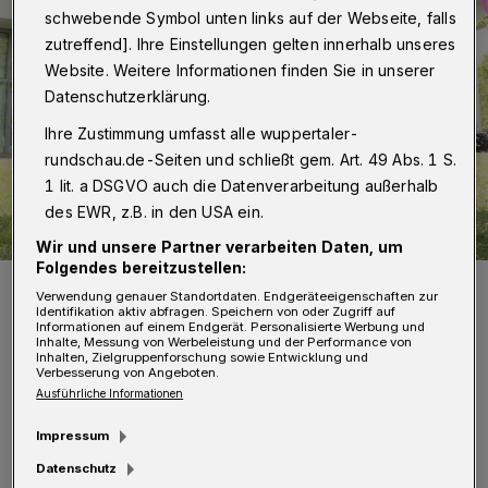
schwebende Symbol unten links auf der Webseite, falls
zutreffend]. Ihre Einstellungen gelten innerhalb unseres
Website. Weitere Informationen finden Sie in unserer
Datenschutzerklärung.
Ihre Zustimmung umfasst alle wuppertaler-
rundschau.de-Seiten und schließt gem. Art. 49 Abs. 1 S.
1 lit. a DSGVO auch die Datenverarbeitung außerhalb
des EWR, z.B. in den USA ein.
Wir und unsere Partner verarbeiten Daten, um
Folgendes bereitzustellen:
Anastasia Zhukova wurde für ihre Masterarbeit mit dem „Women's
Verwendung genauer Standortdaten. Endgeräteeigenschaften zur
STEM Award 2019“ ausgezeichnet.
Identifikation aktiv abfragen. Speichern von oder Zugriff auf
Foto: Mikhail A. Zhukov
Informationen auf einem Endgerät. Personalisierte Werbung und
Inhalte, Messung von Werbeleistung und der Performance von
Inhalten, Zielgruppenforschung sowie Entwicklung und
Verbesserung von Angeboten.
Ausführliche Informationen
Impressum
A
nastasia Zhukova promoviert derzeit am
Datenschutz