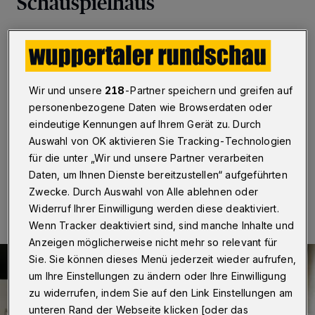
Schauspielhaus
Wuppertal
·
Jetzt kommt wieder Leben ins
Schauspielhaus. Zumindest vorübergehend. Im
Rahmen des Projektes „Wohnen in der Politik“
diskutieren am Sonntag (8. März 2020) im
Wir und unsere
218
-Partner speichern und greifen auf
bekanntesten Leerstand der Stadt die zehn
personenbezogene Daten wie Browserdaten oder
Wuppertaler Bezirksbürgermeister über Themen ihres
Stadtbezirks.
eindeutige Kennungen auf Ihrem Gerät zu. Durch
Auswahl von OK aktivieren Sie Tracking-Technologien
für die unter „Wir und unsere Partner verarbeiten
Daten, um Ihnen Dienste bereitzustellen“ aufgeführten
07.03.2020 , 17:00 Uhr
Eine Minute Lesezeit
Zwecke. Durch Auswahl von Alle ablehnen oder
Widerruf Ihrer Einwilligung werden diese deaktiviert.
Wenn Tracker deaktiviert sind, sind manche Inhalte und
Anzeigen möglicherweise nicht mehr so relevant für
Sie. Sie können dieses Menü jederzeit wieder aufrufen,
um Ihre Einstellungen zu ändern oder Ihre Einwilligung
zu widerrufen, indem Sie auf den Link Einstellungen am
unteren Rand der Webseite klicken [oder das