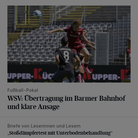
WSV: Übertragung im Barmer Bahnhof und klare Ansage
Fußball-Pokal
WSV: Übertragung im Barmer Bahnhof
und klare Ansage
Briefe von Leserinnen und Lesern
„Stoßdämpfertest mit Unterbodenbehandlung“
„Stoßdämpfertest mit Unterbodenbehandlung“