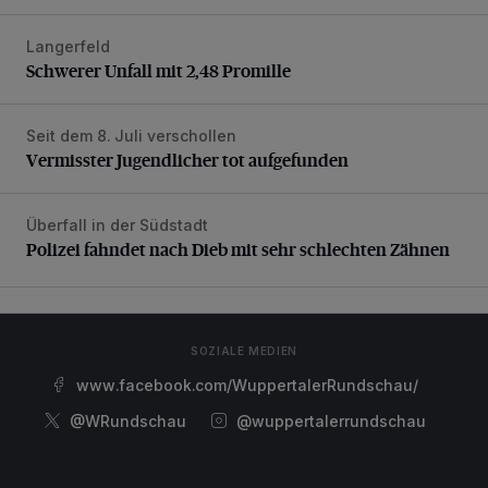
Langerfeld
Schwerer Unfall mit 2,48 Promille
Schwerer Unfall mit 2,48 Promille
Seit dem 8. Juli verschollen
Vermisster Jugendlicher tot aufgefunden
Vermisster Jugendlicher tot aufgefunden
Überfall in der Südstadt
Polizei fahndet nach Dieb mit sehr schlechten Zähnen
Polizei fahndet nach Dieb mit sehr schlechten Zähnen
SOZIALE MEDIEN
www.facebook.com/WuppertalerRundschau/
@WRundschau
@wuppertalerrundschau