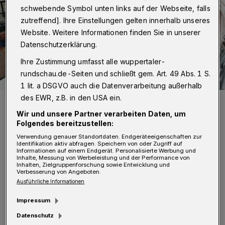
schwebende Symbol unten links auf der Webseite, falls
zutreffend]. Ihre Einstellungen gelten innerhalb unseres
Website. Weitere Informationen finden Sie in unserer
Datenschutzerklärung.
Ihre Zustimmung umfasst alle wuppertaler-
rundschau.de-Seiten und schließt gem. Art. 49 Abs. 1 S.
1 lit. a DSGVO auch die Datenverarbeitung außerhalb
des EWR, z.B. in den USA ein.
Von links: die Organisatoren Iris Ebert, Pierre Smolarski, Christoph
Rodatz und Dagmar Beilmann.
Wir und unsere Partner verarbeiten Daten, um
Foto: Wuppertaler Rundschau/mivi
Folgendes bereitzustellen:
Verwendung genauer Standortdaten. Endgeräteeigenschaften zur
Identifikation aktiv abfragen. Speichern von oder Zugriff auf
Informationen auf einem Endgerät. Personalisierte Werbung und
Inhalte, Messung von Werbeleistung und der Performance von
Inhalten, Zielgruppenforschung sowie Entwicklung und
Verbesserung von Angeboten.
D
och nur eine Herausforderung pro
Ausführliche Informationen
Bezirk schafft es auf die Agenda. Diese
Impressum
greift das „Wohnen in der Politik“-Team auf
Datenschutz