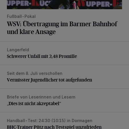
Fußball-Pokal
WSV: Übertragung im Barmer Bahnhof
und klare Ansage
Langerfeld
Schwerer Unfall mit 2,48 Promille
Schwerer Unfall mit 2,48 Promille
Seit dem 8. Juli verschollen
Vermisster Jugendlicher tot aufgefunden
Vermisster Jugendlicher tot aufgefunden
Briefe von Leserinnen und Lesern
„Dies ist nicht akzeptabel“
„Dies ist nicht akzeptabel“
Handball-Test: 24:30 (10:15) in Dormagen
BHC-Trainer Pütz nach Testspiel unzufrieden
BHC-Trainer Pütz nach Testspiel unzufrieden