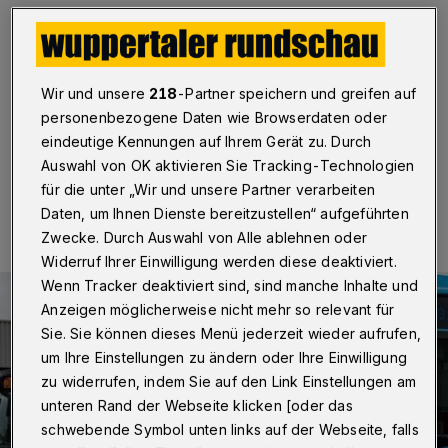
Wuppertal
·
Nach hundert Tagen Testbetrieb mit
kostenlosem WLAN im Wuppertaler Busverkehr ziehen
die WSW ein positives Zwischenfazit. "Das Angebot
kommt bei unseren Fahrgästen sehr gut an", freut sich
Wir und unsere
218
-Partner speichern und greifen auf
WSW mobil-Geschäftsführer Ulrich Jaeger.
personenbezogene Daten wie Browserdaten oder
eindeutige Kennungen auf Ihrem Gerät zu. Durch
Auswahl von OK aktivieren Sie Tracking-Technologien
22.01.2018 , 12:54 Uhr
Eine Minute Lesezeit
für die unter „Wir und unsere Partner verarbeiten
Daten, um Ihnen Dienste bereitzustellen“ aufgeführten
Zwecke. Durch Auswahl von Alle ablehnen oder
Widerruf Ihrer Einwilligung werden diese deaktiviert.
Wenn Tracker deaktiviert sind, sind manche Inhalte und
Anzeigen möglicherweise nicht mehr so relevant für
Sie. Sie können dieses Menü jederzeit wieder aufrufen,
um Ihre Einstellungen zu ändern oder Ihre Einwilligung
zu widerrufen, indem Sie auf den Link Einstellungen am
unteren Rand der Webseite klicken [oder das
schwebende Symbol unten links auf der Webseite, falls