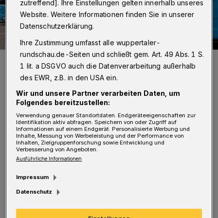
zutreffend]. Ihre Einstellungen gelten innerhalb unseres
Website. Weitere Informationen finden Sie in unserer
Datenschutzerklärung.
Ihre Zustimmung umfasst alle wuppertaler-
rundschau.de-Seiten und schließt gem. Art. 49 Abs. 1 S.
WLAN bald in mehr Wuppertaler Bussen?
1 lit. a DSGVO auch die Datenverarbeitung außerhalb
Foto: Foto: WSW
des EWR, z.B. in den USA ein.
Wir und unsere Partner verarbeiten Daten, um
Folgendes bereitzustellen:
Verwendung genauer Standortdaten. Endgeräteeigenschaften zur
Identifikation aktiv abfragen. Speichern von oder Zugriff auf
Z
Informationen auf einem Endgerät. Personalisierte Werbung und
wanzig Busse haben die Stadtwerke mit
Inhalte, Messung von Werbeleistung und der Performance von
Inhalten, Zielgruppenforschung sowie Entwicklung und
Routern ausgestattet. Die Busse werden
Verbesserung von Angeboten.
Ausführliche Informationen
seit Oktober auf den Linien 612, 622 und 642
eingesetzt. Diese Linien werden besonders
Impressum
stark genutzt, 18.000 Fahrgäste sind hier
Datenschutz
täglich unterwegs. Davon nutzen im Schnitt