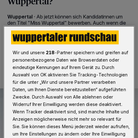
Wuppertal?
Wuppertal
·
Ab jetzt können sich Kandidatinnen um
den Titel "Miss Wuppertal" bewerben. Auch wenn die
Preise bescheiden sind, kann sich eine Bewerbung
auszahlen. Sie ist der erste Weg zur "Miss Germany".
Wir und unsere
218
-Partner speichern und greifen auf
personenbezogene Daten wie Browserdaten oder
27.08.2017 , 00:00 Uhr
Eine Minute Lesezeit
eindeutige Kennungen auf Ihrem Gerät zu. Durch
Auswahl von OK aktivieren Sie Tracking-Technologien
für die unter „Wir und unsere Partner verarbeiten
Daten, um Ihnen Dienste bereitzustellen“ aufgeführten
Zwecke. Durch Auswahl von Alle ablehnen oder
Widerruf Ihrer Einwilligung werden diese deaktiviert.
Wenn Tracker deaktiviert sind, sind manche Inhalte und
Anzeigen möglicherweise nicht mehr so relevant für
Sie. Sie können dieses Menü jederzeit wieder aufrufen,
um Ihre Einstellungen zu ändern oder Ihre Einwilligung