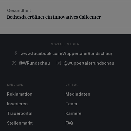
Gesundheit
Bethesda eröffnet ein innovatives Callcenter
Bethesda eröffnet ein innovatives Callcenter
SOZIALE MEDIEN
www.facebook.com/WuppertalerRundschau/
@WRundschau
@wuppertalerrundschau
SERVICES
VERLAG
Reklamation
Mediadaten
Inserieren
Team
Trauerportal
Karriere
Stellenmarkt
FAQ