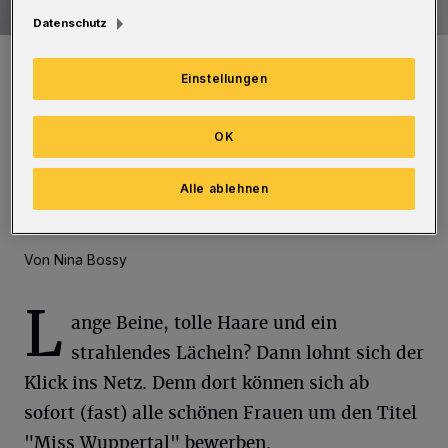
Datenschutz
Steht hier im nächsten Jahr eine Schönheit aus Wuppertal? Die 18-
jährige Soraya Kohlmann aus Leipzig wurde im Februar zur „Miss
Einstellungen
Germany 2017“ gewählt. Auf dem zweiten und dritten Platz
landeten Sarah Strauß (21) aus Bremen und Aleksandra Rogovic
(18) aus Niedersachsen.
OK
Foto: Filipe Ribeiro
Alle ablehnen
Von Nina Bossy
L
ange Beine, tolle Haare und ein
strahlendes Lächeln? Dann lohnt sich der
Klick ins Netz. Denn dort können sich ab
sofort (fast) alle schönen Frauen um den Titel
"Miss Wuppertal" bewerben.