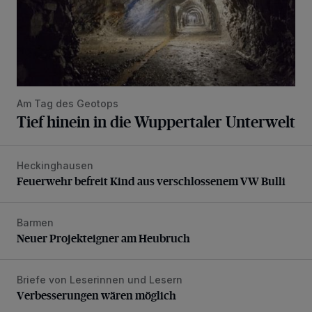
Am Tag des Geotops
Tief hinein in die Wuppertaler Unterwelt
Heckinghausen
Feuerwehr befreit Kind aus verschlossenem VW Bulli
Feuerwehr befreit Kind aus verschlossenem VW Bulli
Barmen
Neuer Projekteigner am Heubruch
Neuer Projekteigner am Heubruch
Briefe von Leserinnen und Lesern
Verbesserungen wären möglich
Verbesserungen wären möglich