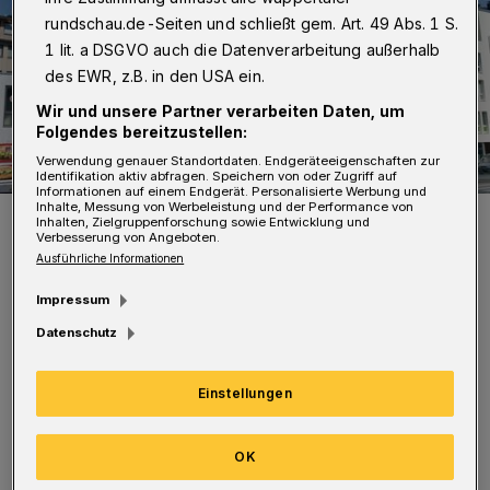
rundschau.de-Seiten und schließt gem. Art. 49 Abs. 1 S.
1 lit. a DSGVO auch die Datenverarbeitung außerhalb
des EWR, z.B. in den USA ein.
Wir und unsere Partner verarbeiten Daten, um
Folgendes bereitzustellen:
Verwendung genauer Standortdaten. Endgeräteeigenschaften zur
Identifikation aktiv abfragen. Speichern von oder Zugriff auf
Informationen auf einem Endgerät. Personalisierte Werbung und
Inhalte, Messung von Werbeleistung und der Performance von
Das WSW-Kundencenter in Barmen.
Inhalten, Zielgruppenforschung sowie Entwicklung und
Verbesserung von Angeboten.
Foto: WSW
Ausführliche Informationen
Impressum
Datenschutz
"Um unseren Kundinnen und Kunden dies
Einstellungen
möglichst zu ersparen, setzen wir zusätzlich
unser ,MobiMobil‘ ein. Auch dort kann man
OK
Abos abschließen und Tickets kaufen", so