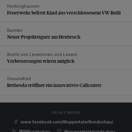
Heckinghausen
Feuerwehr befreit Kind aus verschlossenem VW Bulli
Feuerwehr befreit Kind aus verschlossenem VW Bulli
Barmen
Neuer Projekteigner am Heubruch
Neuer Projekteigner am Heubruch
Briefe von Leserinnen und Lesern
Verbesserungen wären möglich
Verbesserungen wären möglich
Gesundheit
Bethesda eröffnet ein innovatives Callcenter
Bethesda eröffnet ein innovatives Callcenter
SOZIALE MEDIEN
www.facebook.com/WuppertalerRundschau/
@WRundschau
@wuppertalerrundschau