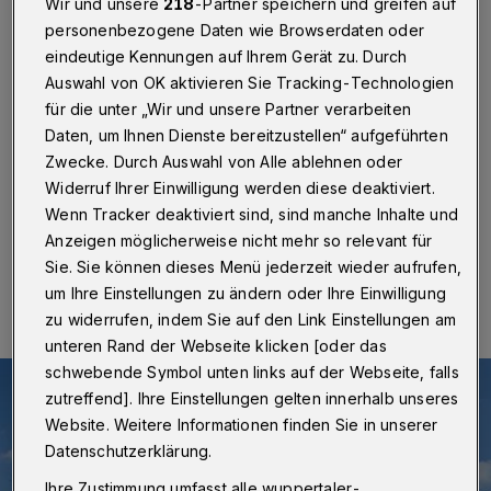
"MobiMobil"
Wir und unsere
218
-Partner speichern und greifen auf
personenbezogene Daten wie Browserdaten oder
eindeutige Kennungen auf Ihrem Gerät zu. Durch
Wuppertal
·
Zum Monatswechsel und damit kurz vor
Beginn des neuen Schuljahrs bilden sich vor den
Auswahl von OK aktivieren Sie Tracking-Technologien
"MobiCentern" der WSW erfahrungsgemäß längere
für die unter „Wir und unsere Partner verarbeiten
Schlangen. Wer hier auf den letzten Drücker noch ein
Daten, um Ihnen Dienste bereitzustellen“ aufgeführten
"SchokoTicket" für seine Kinder erwerben will, muss
Zwecke. Durch Auswahl von Alle ablehnen oder
sich auf Wartezeiten einstellen.
Widerruf Ihrer Einwilligung werden diese deaktiviert.
Wenn Tracker deaktiviert sind, sind manche Inhalte und
Anzeigen möglicherweise nicht mehr so relevant für
25.08.2017 , 10:00 Uhr
Eine Minute Lesezeit
Sie. Sie können dieses Menü jederzeit wieder aufrufen,
um Ihre Einstellungen zu ändern oder Ihre Einwilligung
zu widerrufen, indem Sie auf den Link Einstellungen am
unteren Rand der Webseite klicken [oder das
schwebende Symbol unten links auf der Webseite, falls
zutreffend]. Ihre Einstellungen gelten innerhalb unseres
Website. Weitere Informationen finden Sie in unserer
Datenschutzerklärung.
Ihre Zustimmung umfasst alle wuppertaler-