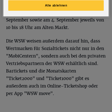
WSW-Marketingleiter Ralph Birkenstock. Das
Alle ablehnen
"MobiMobil" steht vom 29. August bis 1.
September sowie am 4. September jeweils von
10 bis 18 Uhr am Alten Markt.
Die WSW weisen außerdem darauf hin, dass
Wertmarken für Sozialtickets nicht nur in den
"MobiCentern", sondern auch bei den privaten
Vertriebspartnern der WSW erhältlich sind.
Bartickets und die Monatskarten
"Ticket2000" und "Ticket1000" gibt es
außerdem auch im Online-Ticketshop oder
per App "WSW move".