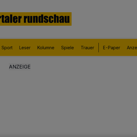
Sport
Leser
Kolumne
Spiele
Trauer
E-Paper
Anze