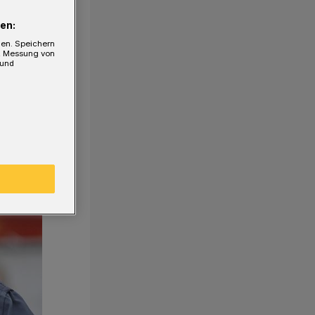
en:
gen. Speichern
e, Messung von
 und