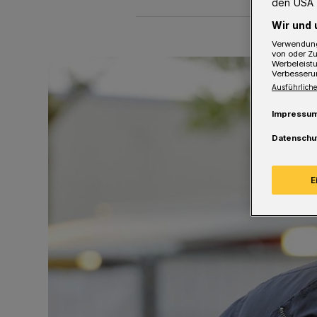
den USA 
Wir und 
Verwendung
von oder Zu
Werbeleist
Verbesseru
Ausführliche
Impressu
Datenschu
E