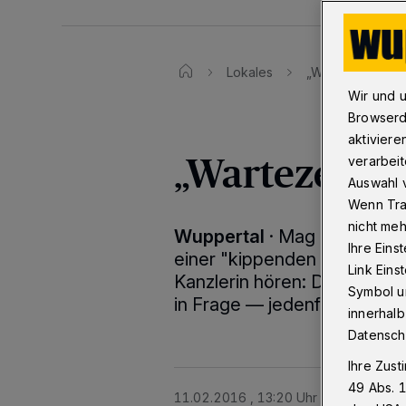
Lokales
„Wartezeiten si
Wir und 
Browserd
aktiviere
„Wartezeiten
verarbeit
Auswahl v
Wenn Tra
nicht meh
Wuppertal
·
Mag man auch b
Ihre Eins
einer "kippenden Stimmung"
Link Ein
Kanzlerin hören: Das Ja zur 
Symbol un
in Frage — jedenfalls in Wup
innerhalb
Datensch
Ihre Zust
49 Abs. 1
11.02.2016 , 13:20 Uhr
2 Minuten Le