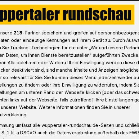
nd das Problem“
unsere
218
-Partner speichern und greifen auf personenbezogen
aten oder eindeutige Kennungen auf Ihrem Gerät zu. Durch Ausw
n Sie Tracking-Technologien für die unter „Wir und unsere Partne
 sind das Problem“
en Daten, um Ihnen Dienste bereitzustellen“ aufgeführten Zwecke
on Alle ablehnen oder Widerruf Ihrer Einwilligung werden diese de
cker deaktiviert sind, sind manche Inhalte und Anzeigen möglich
r so relevant für Sie. Sie können dieses Menü jederzeit wieder au
eim Thema Flüchtlinge neuerdings von
tellungen zu ändern oder Ihre Einwilligung zu widerrufen, indem Si
 und schwindender Beliebtheit der
stellungen am unteren Rand der Webseite klicken [oder das schw
Zuwanderung stellt das grundsätzlich nicht
ten links auf der Webseite, falls zutreffend]. Ihre Einstellungen g
pertal.
 unseres Website. Weitere Informationen finden Sie in unserer
utzerklärung.
immung umfasst alle wuppertaler-rundschau.de-Seiten und schließt
 S. 1 lit. a DSGVO auch die Datenverarbeitung außerhalb des EWR, 
sezeit