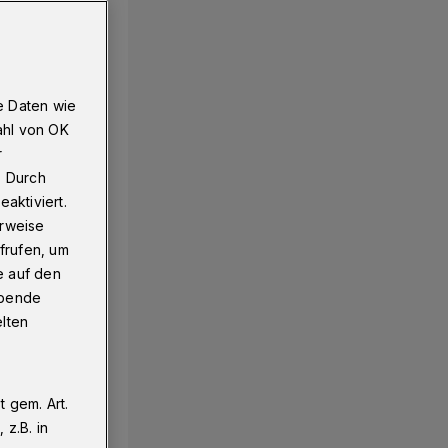
e Daten wie
ahl von OK
r
. Durch
aktiviert.
erweise
frufen, um
e auf den
ebende
elten
 gem. Art.
z.B. in