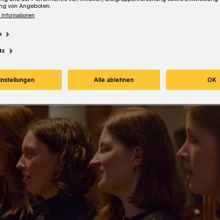
ng von Angeboten.
 Informationen
Lesezeit
m
tz
instellungen
Alle ablehnen
OK