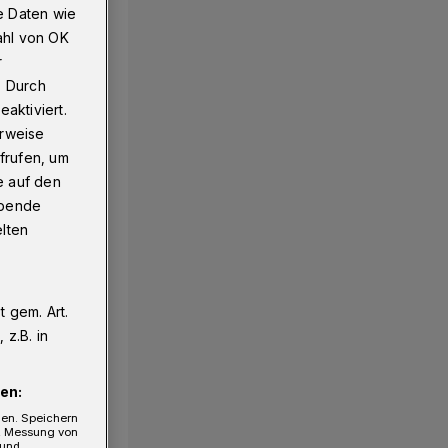
e Daten wie
ahl von OK
r
. Durch
aktiviert.
erweise
frufen, um
e auf den
ebende
elten
 gem. Art.
z.B. in
en:
gen. Speichern
e, Messung von
 und