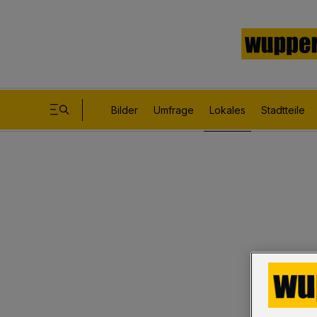
Bilder
Umfrage
Lokales
Stadtteile