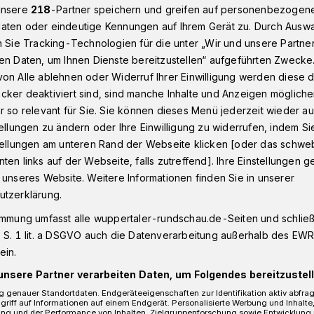
unsere
218
-Partner speichern und greifen auf personenbezogen
aten oder eindeutige Kennungen auf Ihrem Gerät zu. Durch Ausw
n Sie Tracking-Technologien für die unter „Wir und unsere Partne
 Wuppertal lädt zur offenen Chorprobe
en Daten, um Ihnen Dienste bereitzustellen“ aufgeführten Zwecke
on Alle ablehnen oder Widerruf Ihrer Einwilligung werden diese de
cker deaktiviert sind, sind manche Inhalte und Anzeigen möglich
r so relevant für Sie. Sie können dieses Menü jederzeit wieder au
tellungen zu ändern oder Ihre Einwilligung zu widerrufen, indem Si
 lädt zur offenen
stellungen am unteren Rand der Webseite klicken [oder das schw
ten links auf der Webseite, falls zutreffend]. Ihre Einstellungen g
 unseres Website. Weitere Informationen finden Sie in unserer
utzerklärung.
immung umfasst alle wuppertaler-rundschau.de-Seiten und schließt
nderen musiziert, sich stimmlich
 S. 1 lit. a DSGVO auch die Datenverarbeitung außerhalb des EWR, 
ssischem Repertoire versuchen will, ist
ein.
iuvenis“ genau richtig.
unsere Partner verarbeiten Daten, um Folgendes bereitzustell
 genauer Standortdaten. Endgeräteeigenschaften zur Identifikation aktiv abfra
griff auf Informationen auf einem Endgerät. Personalisierte Werbung und Inhalt
ung und der Performance von Inhalten, Zielgruppenforschung sowie Entwicklung