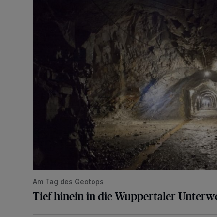
Tief hinein in die Wuppertaler Unterwelt
Am Tag des Geotops
Tief hinein in die Wuppertaler Unterwe