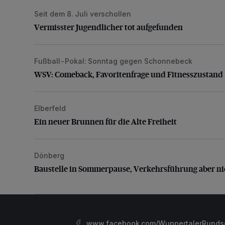
Seit dem 8. Juli verschollen
Vermisster Jugendlicher tot aufgefunden
Vermisster Jugendlicher tot aufgefunden
Fußball-Pokal: Sonntag gegen Schonnebeck
WSV: Comeback, Favoritenfrage und Fitnesszustan
WSV: Comeback, Favoritenfrage und Fitnesszustand
Elberfeld
Ein neuer Brunnen für die Alte Freiheit
Ein neuer Brunnen für die Alte Freiheit
Dönberg
Baustelle in Sommerpause, Verkehrsführung aber nic
Baustelle in Sommerpause, Verkehrsführung aber ni
www.facebook.com/WuppertalerRunds