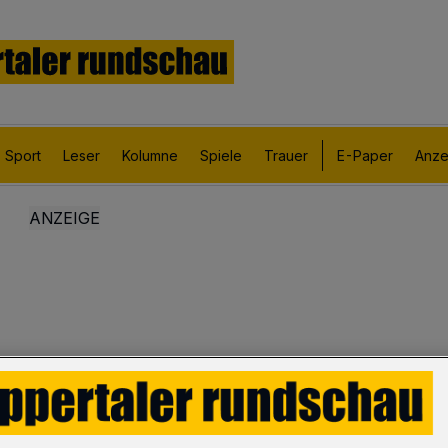
Sport
Leser
Kolumne
Spiele
Trauer
E-Paper
Anze