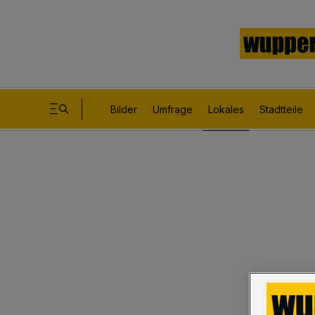
Bilder
Umfrage
Lokales
Stadtteile