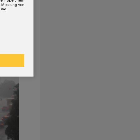
gen. Speichern
e, Messung von
 und