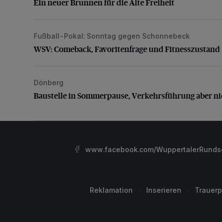
Ein neuer Brunnen für die Alte Freiheit
Fußball-Pokal: Sonntag gegen Schonnebeck
WSV: Comeback, Favoritenfrage und Fitnesszustan
WSV: Comeback, Favoritenfrage und Fitnesszustand
Dönberg
Baustelle in Sommerpause, Verkehrsführung aber nic
Baustelle in Sommerpause, Verkehrsführung aber ni
www.facebook.com/WuppertalerRunds
Reklamation
Inserieren
Trauerp