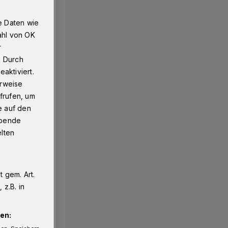
e Daten wie
ahl von OK
r
. Durch
aktiviert.
erweise
frufen, um
e auf den
ebende
elten
 gem. Art.
z.B. in
en: