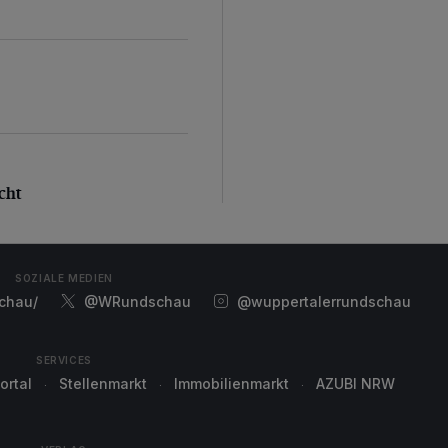
d
ht
cht
SOZIALE MEDIEN
chau/
@WRundschau
@wuppertalerrundschau
SERVICES
ortal
Stellenmarkt
Immobilienmarkt
AZUBI NRW