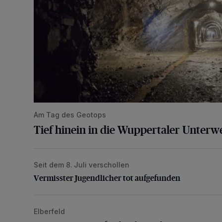
Am Tag des Geotops
Tief hinein in die Wuppertaler Unterwe
Seit dem 8. Juli verschollen
Vermisster Jugendlicher tot aufgefunden
Vermisster Jugendlicher tot aufgefunden
Elberfeld
Ein neuer Brunnen für die Alte Freiheit