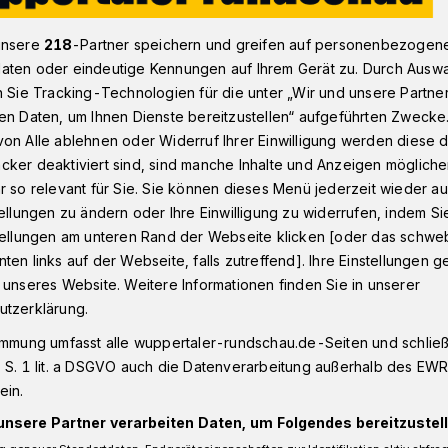
unsere
218
-Partner speichern und greifen auf personenbezogen
aten oder eindeutige Kennungen auf Ihrem Gerät zu. Durch Ausw
en
n Sie Tracking-Technologien für die unter „Wir und unsere Partne
en Daten, um Ihnen Dienste bereitzustellen“ aufgeführten Zwecke
on Alle ablehnen oder Widerruf Ihrer Einwilligung werden diese de
des
cker deaktiviert sind, sind manche Inhalte und Anzeigen möglich
r so relevant für Sie. Sie können dieses Menü jederzeit wieder au
Regen
tellungen zu ändern oder Ihre Einwilligung zu widerrufen, indem Si
stellungen am unteren Rand der Webseite klicken [oder das schw
ten links auf der Webseite, falls zutreffend]. Ihre Einstellungen g
achte der Regen im Wuppergebiet nur an
 unseres Website. Weitere Informationen finden Sie in unserer
. Nach Angaben des Wupperverbandes
utzerklärung.
gen an allen Messstellen deutlich über
immung umfasst alle wuppertaler-rundschau.de-Seiten und schließt
uppertaler Kläranlage Buchenhofen
 S. 1 lit. a DSGVO auch die Datenverarbeitung außerhalb des EWR, 
tern pro Quadratmeter etwa 59 Liter mehr
ein.
unsere Partner verarbeiten Daten, um Folgendes bereitzustell