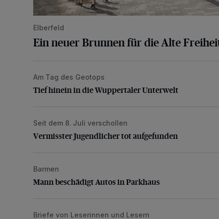
Elberfeld
Ein neuer Brunnen für die Alte Freihei
Am Tag des Geotops
Tief hinein in die Wuppertaler Unterwelt
Tief hinein in die Wuppertaler Unterwelt
Seit dem 8. Juli verschollen
Vermisster Jugendlicher tot aufgefunden
Vermisster Jugendlicher tot aufgefunden
Barmen
Mann beschädigt Autos in Parkhaus
Mann beschädigt Autos in Parkhaus
Briefe von Leserinnen und Lesern
„Stoßdämpfertest mit Unterbodenbehandlung“