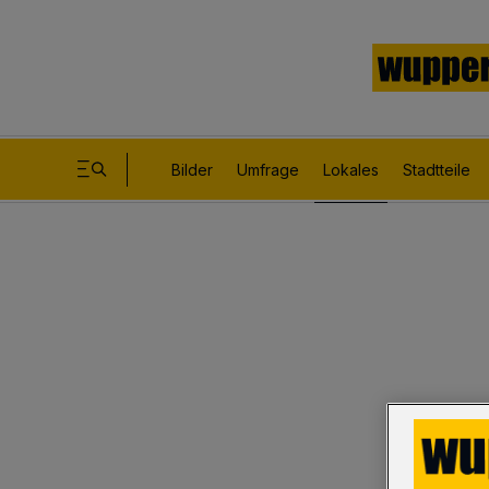
Bilder
Umfrage
Lokales
Stadtteile