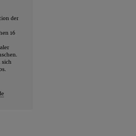
tion der
chen 16
aler
nschen.
 sich
bs.
de