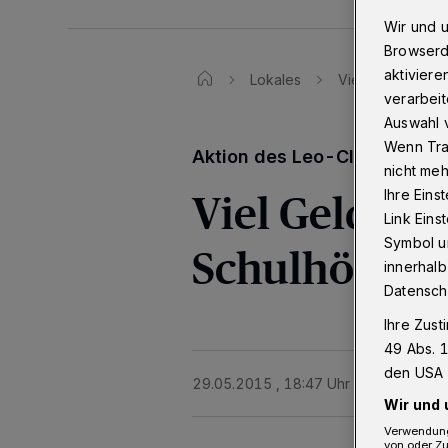
Wir und 
Browserd
aktiviere
Lokales
Viel Geld für sc
verarbeit
Auswahl v
Wenn Tra
Aktion des Leo-Clubs Wuppe
nicht meh
Viel Geld fü
Ihre Eins
Link Ein
Symbol un
Schulhöfe
innerhalb
Datensch
Ihre Zust
49 Abs. 1
den USA 
29.05.2015 , 18:47 Uhr
Eine Minute 
Wir und 
Verwendung
von oder Zu