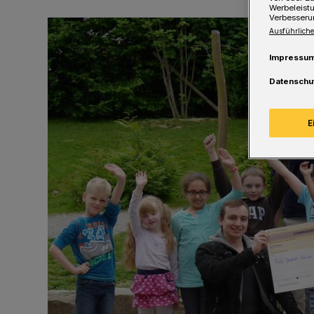
Werbeleist
Verbesseru
Ausführliche
Impressu
Datenschu
E