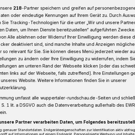
unsere
218
-Partner speichern und greifen auf personenbezogen
aten oder eindeutige Kennungen auf Ihrem Gerät zu. Durch Ausw
n Sie Tracking-Technologien für die unter „Wir und unsere Partne
hönere Schulhöfe
en Daten, um Ihnen Dienste bereitzustellen“ aufgeführten Zwecke
on Alle ablehnen oder Widerruf Ihrer Einwilligung werden diese de
cker deaktiviert sind, sind manche Inhalte und Anzeigen möglich
rtal
r so relevant für Sie. Sie können dieses Menü jederzeit wieder au
r schönere
tellungen zu ändern oder Ihre Einwilligung zu widerrufen, indem Si
stellungen am unteren Rand der Webseite klicken [oder das schw
ten links auf der Webseite, falls zutreffend]. Ihre Einstellungen g
 unseres Website. Weitere Informationen finden Sie in unserer
utzerklärung.
immung umfasst alle wuppertaler-rundschau.de-Seiten und schließt
 S. 1 lit. a DSGVO auch die Datenverarbeitung außerhalb des EWR, 
ein.
Lesezeit
unsere Partner verarbeiten Daten, um Folgendes bereitzustell
 genauer Standortdaten. Endgeräteeigenschaften zur Identifikation aktiv abfra
griff auf Informationen auf einem Endgerät. Personalisierte Werbung und Inhalt