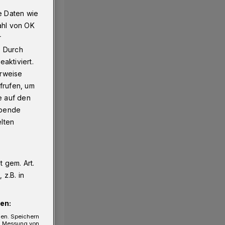
e Daten wie
ahl von OK
r
. Durch
aktiviert.
erweise
frufen, um
e auf den
ebende
elten
 gem. Art.
z.B. in
en:
gen. Speichern
e, Messung von