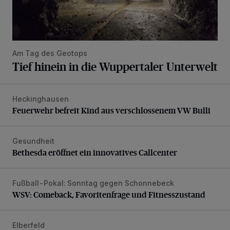
Am Tag des Geotops
Tief hinein in die Wuppertaler Unterwelt
Heckinghausen
Feuerwehr befreit Kind aus verschlossenem VW Bulli
Feuerwehr befreit Kind aus verschlossenem VW Bulli
Gesundheit
Bethesda eröffnet ein innovatives Callcenter
Bethesda eröffnet ein innovatives Callcenter
Fußball-Pokal: Sonntag gegen Schonnebeck
WSV: Comeback, Favoritenfrage und Fitnesszustand
WSV: Comeback, Favoritenfrage und Fitnesszustand
Elberfeld
Ein neuer Brunnen für die Alte Freiheit