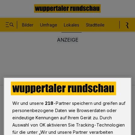
Bilder
Umfrage
Lokales
Stadtteile
Sport
Le
Lokales
Strafverfahren nach Faustschlägen
Wir und unsere
218
-Partner speichern und greifen auf
personenbezogene Daten wie Browserdaten oder
Strafverfahren nach
eindeutige Kennungen auf Ihrem Gerät zu. Durch
Auswahl von OK aktivieren Sie Tracking-Technologien
Faustschlägen
für die unter „Wir und unsere Partner verarbeiten