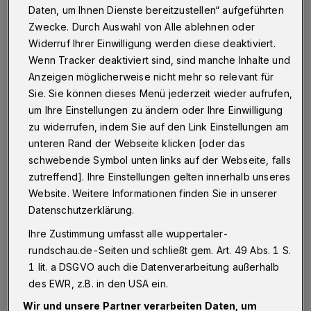
Daten, um Ihnen Dienste bereitzustellen“ aufgeführten
Ein 18-Jähriger ist am Freitag (29. Mai 2015) am
Zwecke. Durch Auswahl von Alle ablehnen oder
Neumarkt in Wuppertal-Elberfeld angegriffen worden.
Widerruf Ihrer Einwilligung werden diese deaktiviert.
Er hatte dort gegen 00.10 Uhr Geld an einem
Wenn Tracker deaktiviert sind, sind manche Inhalte und
Automaten abgehoben.
Anzeigen möglicherweise nicht mehr so relevant für
Sie. Sie können dieses Menü jederzeit wieder aufrufen,
um Ihre Einstellungen zu ändern oder Ihre Einwilligung
29.05.2015 , 11:07 Uhr
Eine Minute Lesezeit
zu widerrufen, indem Sie auf den Link Einstellungen am
unteren Rand der Webseite klicken [oder das
schwebende Symbol unten links auf der Webseite, falls
zutreffend]. Ihre Einstellungen gelten innerhalb unseres
Website. Weitere Informationen finden Sie in unserer
Datenschutzerklärung.
Ihre Zustimmung umfasst alle wuppertaler-
rundschau.de-Seiten und schließt gem. Art. 49 Abs. 1 S.
Einer der beiden Täter schlug dem Opfer
1 lit. a DSGVO auch die Datenverarbeitung außerhalb
mehrfach mit der Faust ins Gesicht. Die
des EWR, z.B. in den USA ein.
Kriminellen flüchteten ohne Beute. Aufgrund
Wir und unsere Partner verarbeiten Daten, um