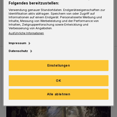
der guten Personenbeschreibung nahm die
Folgendes bereitzustellen:
Polizei einen 19-Jährigen fest. Die weiteren
Verwendung genauer Standortdaten. Endgeräteeigenschaften zur
Identifikation aktiv abfragen. Speichern von oder Zugriff auf
Ermittlungen führten zu dem 18-jährigen
Informationen auf einem Endgerät. Personalisierte Werbung und
Inhalte, Messung von Werbeleistung und der Performance von
Inhalten, Zielgruppenforschung sowie Entwicklung und
Haupttäter. Beide erwartet ein Strafverfahren.
Verbesserung von Angeboten.
Ausführliche Informationen
Impressum
Datenschutz
Meistgelesen
Neueste Artikel
Zum Thema
Einstellungen
Tief hinein in die Wuppertaler Unterwelt
OK
Alle ablehnen