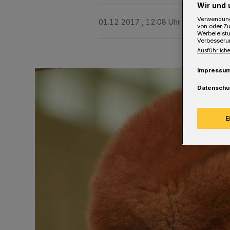
Wir und 
Verwendung
01.12.2017 , 12:08 Uhr
Eine Minute 
von oder Zu
Werbeleist
Verbesseru
Ausführliche
Impressu
Datenschu
E