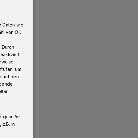
e Daten wie
ahl von OK
r
. Durch
aktiviert.
erweise
frufen, um
e auf den
ebende
elten
 gem. Art.
z.B. in