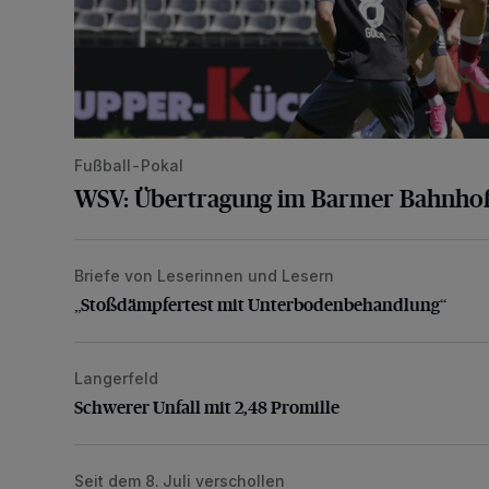
Fußball-Pokal
WSV: Übertragung im Barmer Bahnhof
Briefe von Leserinnen und Lesern
„Stoßdämpfertest mit Unterbodenbehandlung“
„Stoßdämpfertest mit Unterbodenbehandlung“
Langerfeld
Schwerer Unfall mit 2,48 Promille
Schwerer Unfall mit 2,48 Promille
Seit dem 8. Juli verschollen
Vermisster Jugendlicher tot aufgefunden