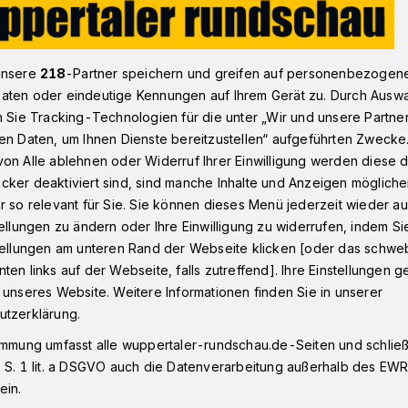
 in seine Heimat
unsere
218
-Partner speichern und greifen auf personenbezogen
aten oder eindeutige Kennungen auf Ihrem Gerät zu. Durch Ausw
n Sie Tracking-Technologien für die unter „Wir und unsere Partne
en Daten, um Ihnen Dienste bereitzustellen“ aufgeführten Zwecke
on Alle ablehnen oder Widerruf Ihrer Einwilligung werden diese de
rück in seine
cker deaktiviert sind, sind manche Inhalte und Anzeigen möglich
r so relevant für Sie. Sie können dieses Menü jederzeit wieder au
tellungen zu ändern oder Ihre Einwilligung zu widerrufen, indem Si
stellungen am unteren Rand der Webseite klicken [oder das schw
ten links auf der Webseite, falls zutreffend]. Ihre Einstellungen g
 unseres Website. Weitere Informationen finden Sie in unserer
en geht es für einen Roten Vari aus dem
utzerklärung.
ne weite Reise. Das letztendliche Ziel
immung umfasst alle wuppertaler-rundschau.de-Seiten und schließt
 ursprünglichen Heimat dieser Lemurenart.
 S. 1 lit. a DSGVO auch die Datenverarbeitung außerhalb des EWR, 
ein.