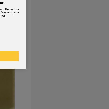
en:
gen. Speichern
e, Messung von
 und