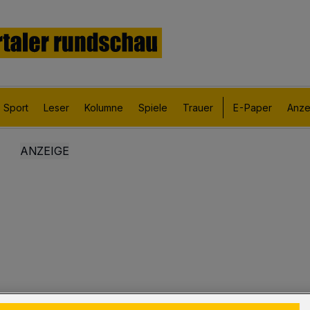
Sport
Leser
Kolumne
Spiele
Trauer
E-Paper
Anze