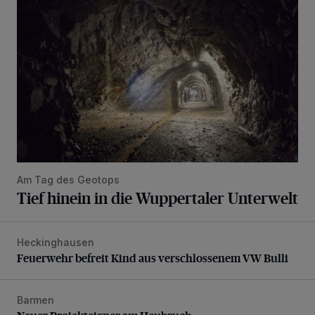
Am Tag des Geotops
Tief hinein in die Wuppertaler Unterwelt
Heckinghausen
Feuerwehr befreit Kind aus verschlossenem VW Bulli
Feuerwehr befreit Kind aus verschlossenem VW Bulli
Barmen
Neuer Projekteigner am Heubruch