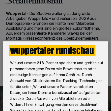
„Schattenhaushalt“
Wuppertal
·
Die Stadtverwaltung ist der größte
Arbeitgeber Wuppertals – und verliert bis 2029 aus
Demographie-Gründen die Hälfte ihrer Mitarbeiter.
Ausbildung und mehr sind ein großes Zukunftsthema.
Außerdem präsentierte Kämmerer Slawig bei der
Montags-Pressekonferenz des Oberbürgermeisters
eine Finanz-Bilanz „mit zwei Gesichtern“.
Wir und unsere
218
-Partner speichern und greifen auf
08.02.2021 , 19:00 Uhr
2 Minuten Lesezeit
personenbezogene Daten wie Browserdaten oder
eindeutige Kennungen auf Ihrem Gerät zu. Durch
Auswahl von OK aktivieren Sie Tracking-Technologien
für die unter „Wir und unsere Partner verarbeiten
Daten, um Ihnen Dienste bereitzustellen“ aufgeführten
Zwecke. Durch Auswahl von Alle ablehnen oder
Widerruf Ihrer Einwilligung werden diese deaktiviert.
Wenn Tracker deaktiviert sind, sind manche Inhalte und