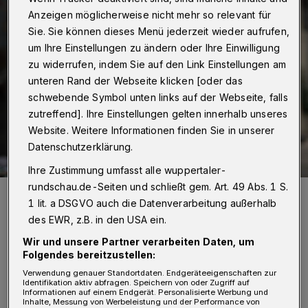
Anzeigen möglicherweise nicht mehr so relevant für
Sie. Sie können dieses Menü jederzeit wieder aufrufen,
um Ihre Einstellungen zu ändern oder Ihre Einwilligung
zu widerrufen, indem Sie auf den Link Einstellungen am
unteren Rand der Webseite klicken [oder das
schwebende Symbol unten links auf der Webseite, falls
zutreffend]. Ihre Einstellungen gelten innerhalb unseres
Website. Weitere Informationen finden Sie in unserer
Datenschutzerklärung.
Ihre Zustimmung umfasst alle wuppertaler-
rundschau.de-Seiten und schließt gem. Art. 49 Abs. 1 S.
Stadtkämmerer Johannes Slawig: „Es ist nicht zu akzeptieren, dass
sich verschuldete Städte durch einen ‚Schattenhaushalt’ wegen
1 lit. a DSGVO auch die Datenverarbeitung außerhalb
Corona jetzt noch mehr verschulden müssen.“
des EWR, z.B. in den USA ein.
Foto: Max Höllwarth
Wir und unsere Partner verarbeiten Daten, um
Folgendes bereitzustellen:
Verwendung genauer Standortdaten. Endgeräteeigenschaften zur
Identifikation aktiv abfragen. Speichern von oder Zugriff auf
Informationen auf einem Endgerät. Personalisierte Werbung und
Inhalte, Messung von Werbeleistung und der Performance von