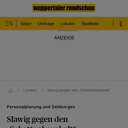
Bilder
Umfrage
Lokales
Stadtteile
Sport
Le
Lokales
Slawig gegen den „Schattenhaushalt“
Personalplanung und Geldsorgen
Slawig gegen den