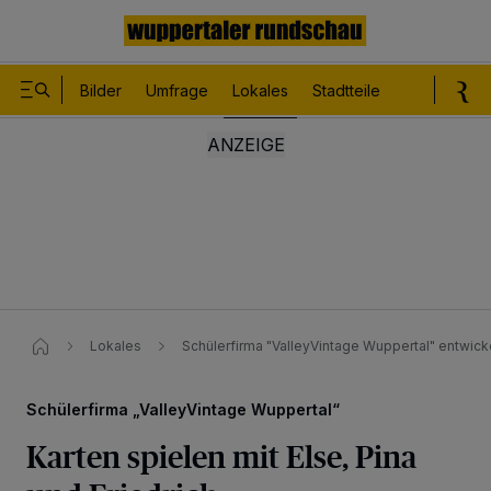
Bilder
Umfrage
Lokales
Stadtteile
Sport
Le
Lokales
Schülerfirma "ValleyVintage Wuppertal" entwicke
Schülerfirma „ValleyVintage Wuppertal“
Karten spielen mit Else, Pina