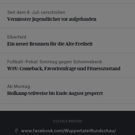
Seit dem 8. Juli verschollen
Vermisster Jugendlicher tot aufgefunden
Vermisster Jugendlicher tot aufgefunden
Elberfeld
Ein neuer Brunnen für die Alte Freiheit
Ein neuer Brunnen für die Alte Freiheit
Fußball-Pokal: Sonntag gegen Schonnebeck
WSV: Comeback, Favoritenfrage und Fitnesszustand
WSV: Comeback, Favoritenfrage und Fitnesszustand
Ab Montag
Hofkamp teilweise bis Ende August gesperrt
Hofkamp teilweise bis Ende August gesperrt
SOZIALE MEDIEN
www.facebook.com/WuppertalerRundschau/