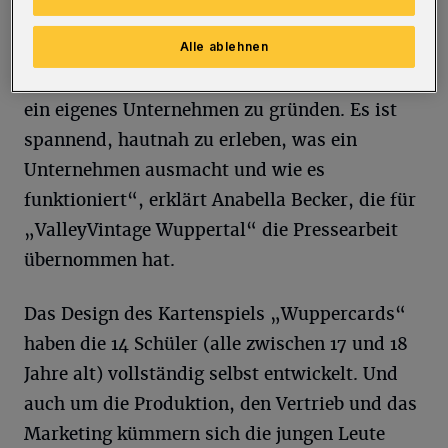
Programm des Instituts der deutschen
Wirtschaft Köln und bietet Schülern
Alle ablehnen
bundesweit die Möglichkeit, für ein Schuljahr
ein eigenes Unternehmen zu gründen. Es ist
spannend, hautnah zu erleben, was ein
Unternehmen ausmacht und wie es
funktioniert“, erklärt Anabella Becker, die für
„ValleyVintage Wuppertal“ die Pressearbeit
übernommen hat.
Das Design des Kartenspiels „Wuppercards“
haben die 14 Schüler (alle zwischen 17 und 18
Jahre alt) vollständig selbst entwickelt. Und
auch um die Produktion, den Vertrieb und das
Marketing kümmern sich die jungen Leute