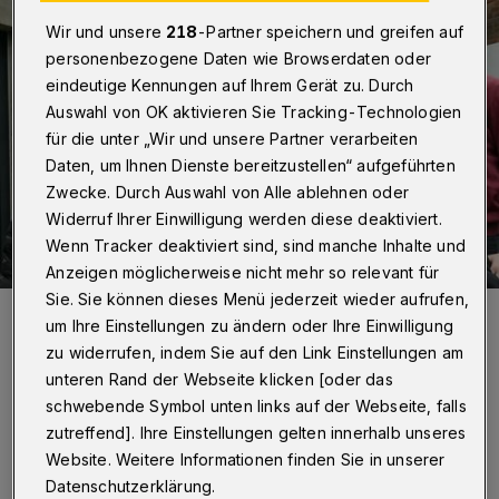
Wir und unsere
218
-Partner speichern und greifen auf
personenbezogene Daten wie Browserdaten oder
eindeutige Kennungen auf Ihrem Gerät zu. Durch
Auswahl von OK aktivieren Sie Tracking-Technologien
für die unter „Wir und unsere Partner verarbeiten
Daten, um Ihnen Dienste bereitzustellen“ aufgeführten
Zwecke. Durch Auswahl von Alle ablehnen oder
Widerruf Ihrer Einwilligung werden diese deaktiviert.
Wenn Tracker deaktiviert sind, sind manche Inhalte und
Anzeigen möglicherweise nicht mehr so relevant für
Sie. Sie können dieses Menü jederzeit wieder aufrufen,
Einige Schülerinnen und Schuler des Unternehmens „ValleyVintage
um Ihre Einstellungen zu ändern oder Ihre Einwilligung
Wuppertal“.
zu widerrufen, indem Sie auf den Link Einstellungen am
Foto: Simone Bahrmann
unteren Rand der Webseite klicken [oder das
schwebende Symbol unten links auf der Webseite, falls
zutreffend]. Ihre Einstellungen gelten innerhalb unseres
Website. Weitere Informationen finden Sie in unserer
Datenschutzerklärung.
Von Milka Vidovic