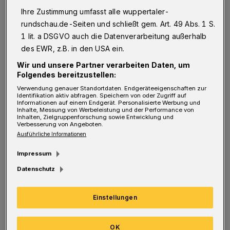
Ihre Zustimmung umfasst alle wuppertaler-
I
rundschau.de-Seiten und schließt gem. Art. 49 Abs. 1 S.
m Rahmen des Projektkurses
1 lit. a DSGVO auch die Datenverarbeitung außerhalb
Sozialwissenschaften haben 14
des EWR, z.B. in den USA ein.
Schülerinnen und Schüler des Abiturjahrgangs
Wir und unsere Partner verarbeiten Daten, um
des Gymnasiums Bayreuther Straße die Firma
Folgendes bereitzustellen:
„ValleyVintage Wuppertal“ gegründet und das
Verwendung genauer Standortdaten. Endgeräteeigenschaften zur
Identifikation aktiv abfragen. Speichern von oder Zugriff auf
Informationen auf einem Endgerät. Personalisierte Werbung und
Kartenspiel „Wuppercards“ auf den Markt
Inhalte, Messung von Werbeleistung und der Performance von
Inhalten, Zielgruppenforschung sowie Entwicklung und
gebracht.
Verbesserung von Angeboten.
Ausführliche Informationen
„Wir wollten mal was anderes machen. Nicht
Impressum
nur Frontalunterricht. Da kam uns die Idee,
Datenschutz
etwas zu machen, was für uns auch im
beruflichen Leben von Vorteil sein kann, und
Einstellungen
wir entschieden uns dazu, eine Schülerfirma
zu gründen. Die basiert auf dem Junior-
OK