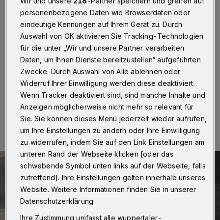
neue Wege
Wir und unsere
218
-Partner speichern und greifen auf
personenbezogene Daten wie Browserdaten oder
eindeutige Kennungen auf Ihrem Gerät zu. Durch
Wuppertal
·
Derzeit werden Wege im Schönebecker
Busch saniert. Der Grund ist nach Angaben der
Auswahl von OK aktivieren Sie Tracking-Technologien
Verwaltung, dass an vielen Stellen mit größerem Gefälle
für die unter „Wir und unsere Partner verarbeiten
die Wegedecke ausgespült wurde. Je nach Witterung
Daten, um Ihnen Dienste bereitzustellen“ aufgeführten
dauern die Arbeiten noch rund einen Monat.
Zwecke. Durch Auswahl von Alle ablehnen oder
Widerruf Ihrer Einwilligung werden diese deaktiviert.
Wenn Tracker deaktiviert sind, sind manche Inhalte und
Anzeigen möglicherweise nicht mehr so relevant für
28.10.2024 , 13:00 Uhr
Eine Minute Lesezeit
Sie. Sie können dieses Menü jederzeit wieder aufrufen,
um Ihre Einstellungen zu ändern oder Ihre Einwilligung
zu widerrufen, indem Sie auf den Link Einstellungen am
unteren Rand der Webseite klicken [oder das
schwebende Symbol unten links auf der Webseite, falls
zutreffend]. Ihre Einstellungen gelten innerhalb unseres
Website. Weitere Informationen finden Sie in unserer
Datenschutzerklärung.
Ihre Zustimmung umfasst alle wuppertaler-