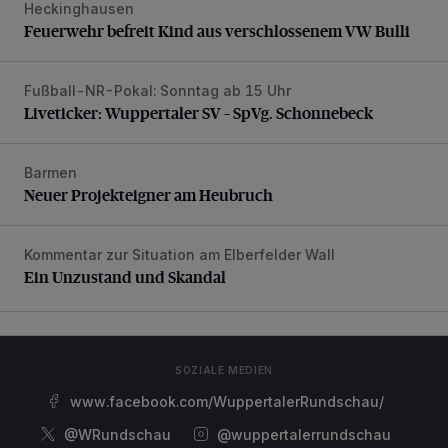
Heckinghausen
Feuerwehr befreit Kind aus verschlossenem VW Bulli
Feuerwehr befreit Kind aus verschlossenem VW Bulli
Fußball-NR-Pokal: Sonntag ab 15 Uhr
Liveticker: Wuppertaler SV – SpVg. Schonnebeck
Liveticker: Wuppertaler SV – SpVg. Schonnebeck
Barmen
Neuer Projekteigner am Heubruch
Neuer Projekteigner am Heubruch
Kommentar zur Situation am Elberfelder Wall
Ein Unzustand und Skandal
Ein Unzustand und Skandal
SOZIALE MEDIEN
www.facebook.com/WuppertalerRundschau/
@WRundschau
@wuppertalerrundschau