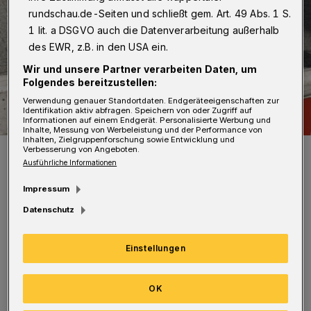
rundschau.de-Seiten und schließt gem. Art. 49 Abs. 1 S.
1 lit. a DSGVO auch die Datenverarbeitung außerhalb
des EWR, z.B. in den USA ein.
Wir und unsere Partner verarbeiten Daten, um
Folgendes bereitzustellen:
Verwendung genauer Standortdaten. Endgeräteeigenschaften zur
Identifikation aktiv abfragen. Speichern von oder Zugriff auf
Informationen auf einem Endgerät. Personalisierte Werbung und
Inhalte, Messung von Werbeleistung und der Performance von
Inhalten, Zielgruppenforschung sowie Entwicklung und
Symbolbild.
Verbesserung von Angeboten.
Ausführliche Informationen
Foto: Wuppertaler Rundschau / jak
Impressum
Datenschutz
Einstellungen
Deshalb sei die Verkehrssicherheit nicht
ausreichend gewährleistet: „So war es zum
OK
Beispiel schwierig, die Wege mit einem