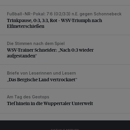
Fußball-NR-Pokal: 7:6 (0:2/3:3) n.E. gegen Schonnebeck
Trinkpause, 0:3, 3:3, Rot – WSV-Triumph nach Elfmetersc
Trinkpause, 0:3, 3:3, Rot – WSV-Triumph nach
Elfmeterschießen
Die Stimmen nach dem Spiel
WSV-Trainer Schneider: „Nach 0:3 wieder aufgestanden“
WSV-Trainer Schneider: „Nach 0:3 wieder
aufgestanden“
Briefe von Leserinnen und Lesern
„Das Bergische Land vertrocknet“
„Das Bergische Land vertrocknet“
Am Tag des Geotops
Tief hinein in die Wuppertaler Unterwelt
Tief hinein in die Wuppertaler Unterwelt