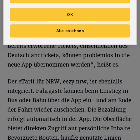
optimierte Darstellung erheblich erleichtert.
OK
Nach einer einmaligen Registrierung ist eine
einfache, bargeldlose Bezahlung über
Alle ablehnen
Lastschrift, Kreditkarte oder PayPal möglich.
Bereits erworbene Tickets, einschließlich des
Deutschlandtickets, können problemlos in die
neue App übernommen werden“, heißt es.
Der eTarif für NRW, eezy.nrw, ist ebenfalls
integriert. Fahrgäste können beim Einstieg in
Bus oder Bahn über die App ein- und am Ende
der Fahrt wieder auschecken. Die Bezahlung
erfolgt automatisch in der App. Die Oberfläche
bietet direkten Zugriff auf persönliche Inhalte.
Bevorzugte Routen, häufig genutzte Linien