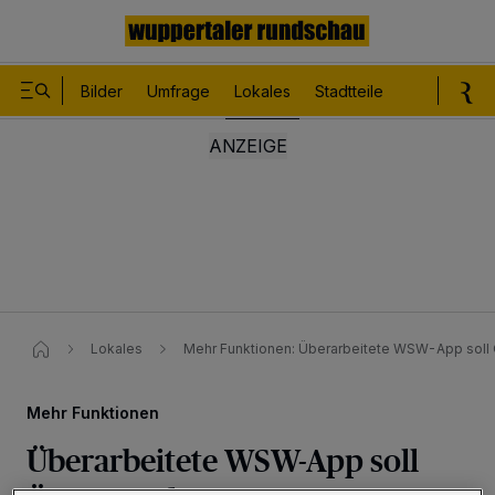
Bilder
Umfrage
Lokales
Stadtteile
Sport
Le
Lokales
Mehr Funktionen: Überarbeitete WSW-App soll
Mehr Funktionen
Überarbeitete WSW-App soll