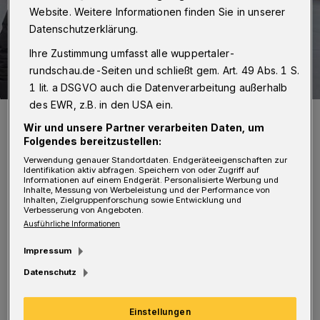
Website. Weitere Informationen finden Sie in unserer
Datenschutzerklärung.
Ihre Zustimmung umfasst alle wuppertaler-
rundschau.de-Seiten und schließt gem. Art. 49 Abs. 1 S.
1 lit. a DSGVO auch die Datenverarbeitung außerhalb
des EWR, z.B. in den USA ein.
WSW-Projektleiter Henri Heinemeier (li.) und Ralph Birkenstock
(Leiter Nahverkehrsmanagement der WSW mobil GmbH).
Wir und unsere Partner verarbeiten Daten, um
Folgendes bereitzustellen:
Foto: WSW
Verwendung genauer Standortdaten. Endgeräteeigenschaften zur
Identifikation aktiv abfragen. Speichern von oder Zugriff auf
Informationen auf einem Endgerät. Personalisierte Werbung und
Inhalte, Messung von Werbeleistung und der Performance von
Inhalten, Zielgruppenforschung sowie Entwicklung und
Verbesserung von Angeboten.
D
Ausführliche Informationen
ie neue Version biete eine verbesserte
Live-Fahrplanauskunft mit der
Impressum
Möglichkeit, individuelle Lieblingslinien über
Datenschutz
Push-Benachrichtigungen zu abonnieren.
Einstellungen
„Zudem wird der Ticketkauf durch eine