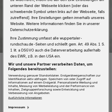
unteren Rand der Webseite klicken [oder das
schwebende Symbol unten links auf der Webseite, falls
zutreffend]. Ihre Einstellungen gelten innerhalb unseres
Website. Weitere Informationen finden Sie in unserer
Datenschutzerklärung.
Ihre Zustimmung umfasst alle wuppertaler-
rundschau.de-Seiten und schließt gem. Art. 49 Abs. 1 S.
1 lit. a DSGVO auch die Datenverarbeitung außerhalb
des EWR, z.B. in den USA ein.
Manfred Todtenhausen (FDP).
Foto: Deutscher Bundestag / Stella von Saldern
Wir und unsere Partner verarbeiten Daten, um
Folgendes bereitzustellen:
Verwendung genauer Standortdaten. Endgeräteeigenschaften zur
Identifikation aktiv abfragen. Speichern von oder Zugriff auf
Informationen auf einem Endgerät. Personalisierte Werbung und
Inhalte, Messung von Werbeleistung und der Performance von
Inhalten, Zielgruppenforschung sowie Entwicklung und
Verbesserung von Angeboten.
„Es ist nicht die Aufgabe des Finanzministers,
Ausführliche Informationen
die Verteilung der Mittel innerhalb der
Impressum
Ministerien zu bestimmen. Es gilt das