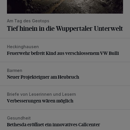
Am Tag des Geotops
Tief hinein in die Wuppertaler Unterwelt
Heckinghausen
Feuerwehr befreit Kind aus verschlossenem VW Bulli
Feuerwehr befreit Kind aus verschlossenem VW Bulli
Barmen
Neuer Projekteigner am Heubruch
Neuer Projekteigner am Heubruch
Briefe von Leserinnen und Lesern
Verbesserungen wären möglich
Verbesserungen wären möglich
Gesundheit
Bethesda eröffnet ein innovatives Callcenter
Bethesda eröffnet ein innovatives Callcenter