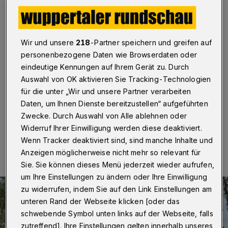
Patcher als Lösung?
Wuppertal
·
Im Jahr 2022 hat die Stadtverwaltung
einen Asphalt-Patcher ausgeliehen und umfangreiche
Wir und unsere
218
-Partner speichern und greifen auf
Tests durchgeführt. Die innovative Technologie könnte
personenbezogene Daten wie Browserdaten oder
eine zentrale Rolle dabei spielen, die Straßen in
eindeutige Kennungen auf Ihrem Gerät zu. Durch
Wuppertal schneller und kosteneffizienter zu reparieren.
Die FDP-Ratsfraktion möchte nun erfahren, welche
Auswahl von OK aktivieren Sie Tracking-Technologien
Erkenntnisse aus dem Versuch gewonnen wurden.
für die unter „Wir und unsere Partner verarbeiten
Daten, um Ihnen Dienste bereitzustellen“ aufgeführten
Zwecke. Durch Auswahl von Alle ablehnen oder
Widerruf Ihrer Einwilligung werden diese deaktiviert.
28.10.2024 , 12:00 Uhr
Eine Minute Lesezeit
Wenn Tracker deaktiviert sind, sind manche Inhalte und
Anzeigen möglicherweise nicht mehr so relevant für
Sie. Sie können dieses Menü jederzeit wieder aufrufen,
um Ihre Einstellungen zu ändern oder Ihre Einwilligung
zu widerrufen, indem Sie auf den Link Einstellungen am
unteren Rand der Webseite klicken [oder das
schwebende Symbol unten links auf der Webseite, falls
zutreffend]. Ihre Einstellungen gelten innerhalb unseres