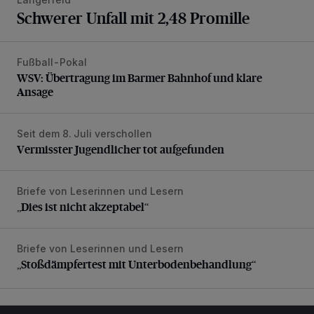
Schwerer Unfall mit 2,48 Promille
Fußball-Pokal
WSV: Übertragung im Barmer Bahnhof und klare Ansage
WSV: Übertragung im Barmer Bahnhof und klare
Ansage
Seit dem 8. Juli verschollen
Vermisster Jugendlicher tot aufgefunden
Vermisster Jugendlicher tot aufgefunden
Briefe von Leserinnen und Lesern
„Dies ist nicht akzeptabel“
„Dies ist nicht akzeptabel“
Briefe von Leserinnen und Lesern
„Stoßdämpfertest mit Unterbodenbehandlung“
„Stoßdämpfertest mit Unterbodenbehandlung“