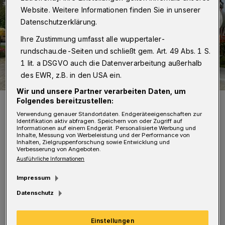
Website. Weitere Informationen finden Sie in unserer
Datenschutzerklärung.
Ihre Zustimmung umfasst alle wuppertaler-
rundschau.de-Seiten und schließt gem. Art. 49 Abs. 1 S.
1 lit. a DSGVO auch die Datenverarbeitung außerhalb
des EWR, z.B. in den USA ein.
Wir und unsere Partner verarbeiten Daten, um
Folgendes bereitzustellen:
Info-Besuch im Jahr 2021 in Stemwede (von li.): Dipl. Wirt.-Ing. Karl
Ernst Vorbröker, René Schunck, Kai Abruszat (Bürgermeister der
Verwendung genauer Standortdaten. Endgeräteeigenschaften zur
Gemeinde Stemwede) und zwei Straßenbaumitarbeiter vor einem
Identifikation aktiv abfragen. Speichern von oder Zugriff auf
Asphalt-Patcher.
Informationen auf einem Endgerät. Personalisierte Werbung und
Foto: FDP
Inhalte, Messung von Werbeleistung und der Performance von
Inhalten, Zielgruppenforschung sowie Entwicklung und
Verbesserung von Angeboten.
Ausführliche Informationen
Impressum
A
Datenschutz
ußerdem will die FDP im Rahmen einer
großen Ratsanfrage erfahren, ob die
Einstellungen