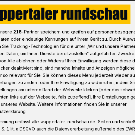
page in der deutschen Spitze
unsere
218
-Partner speichern und greifen auf personenbezogen
aten oder eindeutige Kennungen auf Ihrem Gerät zu. Durch Ausw
n Sie Tracking-Technologien für die unter „Wir und unsere Partne
omepage in der
en Daten, um Ihnen Dienste bereitzustellen“ aufgeführten Zwecke
on Alle ablehnen oder Widerruf Ihrer Einwilligung werden diese de
itze
cker deaktiviert sind, sind manche Inhalte und Anzeigen möglich
r so relevant für Sie. Sie können dieses Menü jederzeit wieder au
tellungen zu ändern oder Ihre Einwilligung zu widerrufen, indem Si
stellungen am unteren Rand der Webseite klicken [oder das schw
r-rundschau.de, das Online-Portal der
ten links auf der Webseite, falls zutreffend]. Ihre Einstellungen g
nternet-Auftritten der bundesdeutschen
 unseres Website. Weitere Informationen finden Sie in unserer
ößte Reichweite.
utzerklärung.
immung umfasst alle wuppertaler-rundschau.de-Seiten und schließt
 S. 1 lit. a DSGVO auch die Datenverarbeitung außerhalb des EWR, 