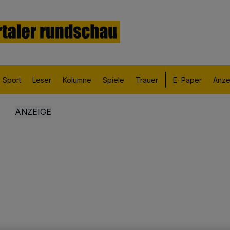
Sport
Leser
Kolumne
Spiele
Trauer
E-Paper
Anze