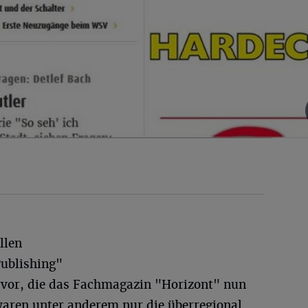
llen
ublishing"
rvor, die das Fachmagazin "Horizont" nun
waren unter anderem nur die überregional