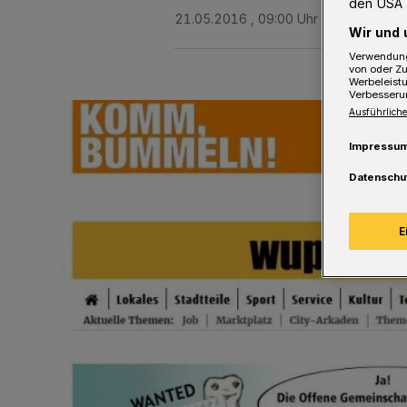
den USA 
21.05.2016 , 09:00 Uhr
Eine Minute 
Wir und 
Verwendung
von oder Zu
Werbeleist
Verbesseru
Ausführliche
Impressu
Datenschu
E