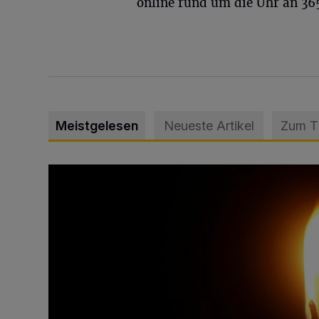
online rund um die Uhr an 36
Meistgelesen
Neueste Artikel
Zum 
Vermisster Jugendlicher tot aufgefunden