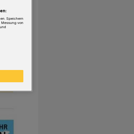
en:
gen. Speichern
e, Messung von
 und