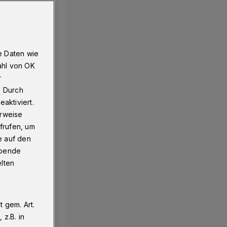
e Daten wie
ahl von OK
r
. Durch
aktiviert.
erweise
frufen, um
e auf den
ebende
elten
 gem. Art.
z.B. in