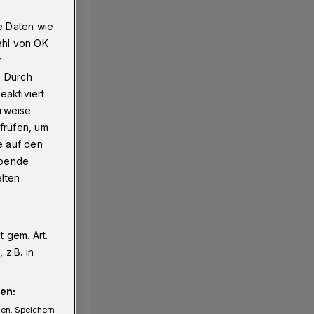
e Daten wie
ahl von OK
r
. Durch
aktiviert.
erweise
frufen, um
e auf den
ebende
elten
 gem. Art.
z.B. in
en:
gen. Speichern