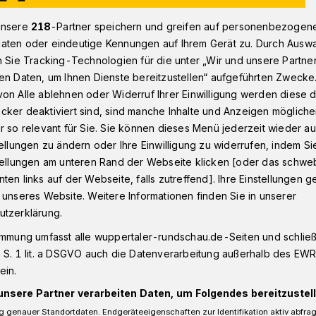
unsere
218
-Partner speichern und greifen auf personenbezogen
aten oder eindeutige Kennungen auf Ihrem Gerät zu. Durch Ausw
ertal: Muezzin ruft zum Freitagsgebet
n Sie Tracking-Technologien für die unter „Wir und unsere Partne
en Daten, um Ihnen Dienste bereitzustellen“ aufgeführten Zwecke
on Alle ablehnen oder Widerruf Ihrer Einwilligung werden diese de
cker deaktiviert sind, sind manche Inhalte und Anzeigen möglich
r so relevant für Sie. Sie können dieses Menü jederzeit wieder au
 zum Freitagsgebet
tellungen zu ändern oder Ihre Einwilligung zu widerrufen, indem Si
stellungen am unteren Rand der Webseite klicken [oder das schw
ten links auf der Webseite, falls zutreffend]. Ihre Einstellungen g
 unseres Website. Weitere Informationen finden Sie in unserer
2021 hat der Fastenmonat Ramadan
utzerklärung.
menkünfte in Zeiten der Corona-
, wird an den Freitagen der Muezzinruf
immung umfasst alle wuppertaler-rundschau.de-Seiten und schließt
cheen erklingen.
 S. 1 lit. a DSGVO auch die Datenverarbeitung außerhalb des EWR, 
ein.
unsere Partner verarbeiten Daten, um Folgendes bereitzustell
 genauer Standortdaten. Endgeräteeigenschaften zur Identifikation aktiv abfra