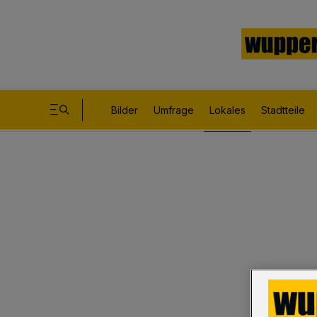
Bilder
Umfrage
Lokales
Stadtteile