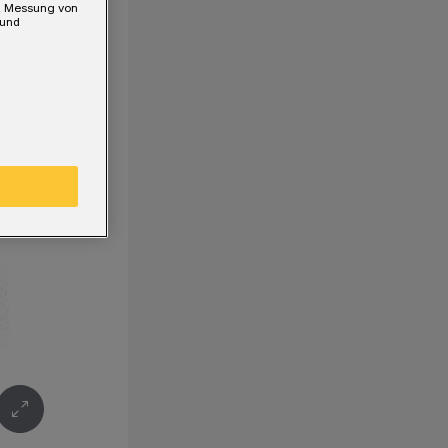
e, Messung von
 und