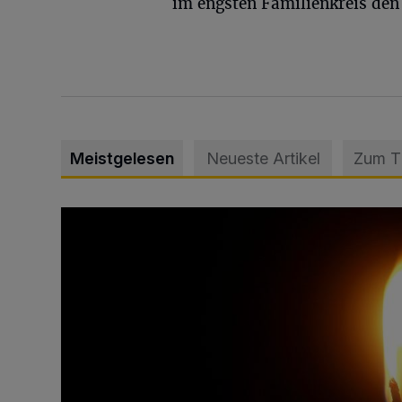
im engsten Familienkreis de
Meistgelesen
Neueste Artikel
Zum 
Vermisster Jugendlicher tot aufgefunden