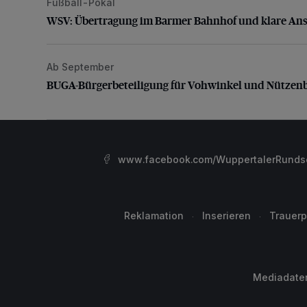
Fußball-Pokal
WSV: Übertragung im Barmer Bahnhof und klare An
WSV: Übertragung im Barmer Bahnhof und klare An
Ab September
BUGA-Bürgerbeteiligung für Vohwinkel und Nützenb
BUGA-Bürgerbeteiligung für Vohwinkel und Nützen
www.facebook.com/WuppertalerRunds
Reklamation
Inserieren
Trauerp
Mediadate