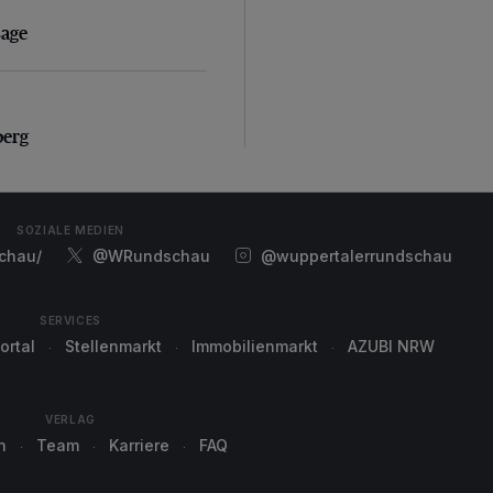
sage
sage
erg
berg
SOZIALE MEDIEN
chau/
@WRundschau
@wuppertalerrundschau
SERVICES
ortal
Stellenmarkt
Immobilienmarkt
AZUBI NRW
VERLAG
n
Team
Karriere
FAQ