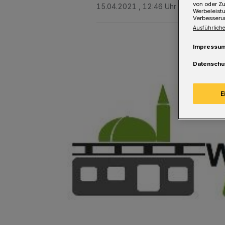
von oder Zu
15.04.2021 , 12:46 Uhr
Eine Minute 
Werbeleist
Verbesseru
Ausführliche
Impressu
Datenschu
E