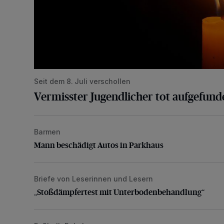
Seit dem 8. Juli verschollen
Vermisster Jugendlicher tot aufgefund
Barmen
Mann beschädigt Autos in Parkhaus
Mann beschädigt Autos in Parkhaus
Briefe von Leserinnen und Lesern
„Stoßdämpfertest mit Unterbodenbehandlung“
„Stoßdämpfertest mit Unterbodenbehandlung“