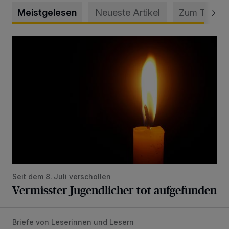
Meistgelesen
Neueste Artikel
Zum Thema
Vermisster Jugendlicher tot aufgefunden
Seit dem 8. Juli verschollen
Vermisster Jugendlicher tot aufgefunden
Briefe von Leserinnen und Lesern
„Stoßdämpfertest mit Unterbodenbehandlung“