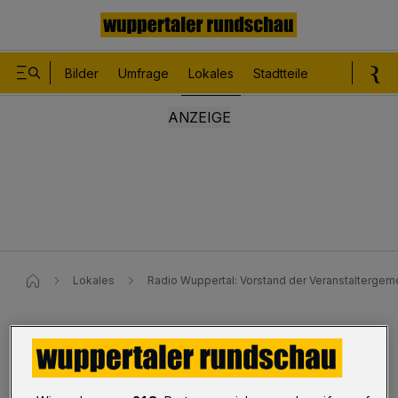
Bilder
Umfrage
Lokales
Stadtteile
Sport
Le
Lokales
Radio Wuppertal: Vorstand der Veranstaltergemei
Radio Wuppertal
Vorstand der