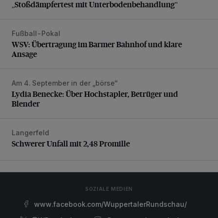
„Stoßdämpfertest mit Unterbodenbehandlung“
Fußball-Pokal
WSV: Übertragung im Barmer Bahnhof und klare Ansage
WSV: Übertragung im Barmer Bahnhof und klare
Ansage
Am 4. September in der „börse“
Lydia Benecke: Über Hochstapler, Betrüger und Blender
Lydia Benecke: Über Hochstapler, Betrüger und
Blender
Langerfeld
Schwerer Unfall mit 2,48 Promille
Schwerer Unfall mit 2,48 Promille
SOZIALE MEDIEN
www.facebook.com/WuppertalerRundschau/