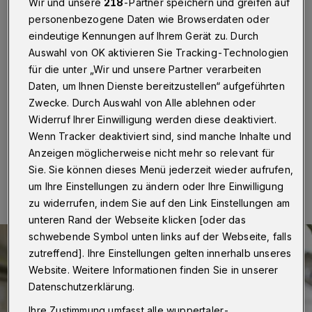
Veranstaltergemeinschaft
Wir und unsere
218
-Partner speichern und greifen auf
bestätigt
personenbezogene Daten wie Browserdaten oder
eindeutige Kennungen auf Ihrem Gerät zu. Durch
Auswahl von OK aktivieren Sie Tracking-Technologien
Wuppertal
·
Die Veranstaltergemeinschaft Radio
für die unter „Wir und unsere Partner verarbeiten
Wuppertal hat ihren Vorstand einstimmig im Amt
Daten, um Ihnen Dienste bereitzustellen“ aufgeführten
bestätigt. Damit ist Pfarrer em. Thomas Kroemer für
weitere drei Jahre als Vorsitzender gewählt.
Zwecke. Durch Auswahl von Alle ablehnen oder
Widerruf Ihrer Einwilligung werden diese deaktiviert.
Wenn Tracker deaktiviert sind, sind manche Inhalte und
Anzeigen möglicherweise nicht mehr so relevant für
24.04.2023 , 07:00 Uhr
Eine Minute Lesezeit
Sie. Sie können dieses Menü jederzeit wieder aufrufen,
um Ihre Einstellungen zu ändern oder Ihre Einwilligung
zu widerrufen, indem Sie auf den Link Einstellungen am
unteren Rand der Webseite klicken [oder das
schwebende Symbol unten links auf der Webseite, falls
zutreffend]. Ihre Einstellungen gelten innerhalb unseres
Website. Weitere Informationen finden Sie in unserer
Datenschutzerklärung.
Ihre Zustimmung umfasst alle wuppertaler-