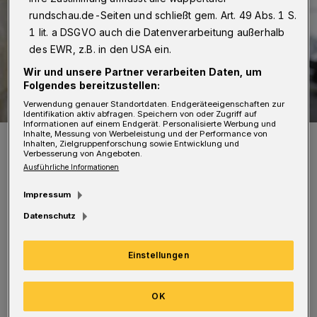
rundschau.de-Seiten und schließt gem. Art. 49 Abs. 1 S.
1 lit. a DSGVO auch die Datenverarbeitung außerhalb
des EWR, z.B. in den USA ein.
Wir und unsere Partner verarbeiten Daten, um
Folgendes bereitzustellen:
Verwendung genauer Standortdaten. Endgeräteeigenschaften zur
Identifikation aktiv abfragen. Speichern von oder Zugriff auf
Informationen auf einem Endgerät. Personalisierte Werbung und
Inhalte, Messung von Werbeleistung und der Performance von
Thomas Kroemer.
Inhalten, Zielgruppenforschung sowie Entwicklung und
Foto: Kirchenkreis Wuppertal
Verbesserung von Angeboten.
Ausführliche Informationen
Impressum
Datenschutz
Er vertritt die Evangelische Kirche in der
Einstellungen
Veranstaltergemeinschaft und gehört dem
Gremium bereits seit mehr als 30 Jahren an.
OK
Als seine Stellvertreter wurden Susanne Bossy