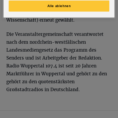
(Vertreterin der Katholischen Kirche) und Prof.
Alle ablehnen
Dr. Peter Wiesen (Vertreter für Bildung und
Wissenschaft) erneut gewählt.
Die Veranstaltergemeinschaft verantwortet
nach dem nordrhein-westfälischen
Landesmediengesetz das Programm des
Senders und ist Arbeitgeber der Redaktion.
Radio Wuppertal 107.4 ist seit 20 Jahren
Marktführer in Wuppertal und gehört zu den
gehört zu den quotenstärksten
Großstadtradios in Deutschland.