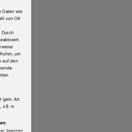
e Daten wie
ahl von OK
r
. Durch
aktiviert.
erweise
frufen, um
e auf den
ebende
elten
 gem. Art.
z.B. in
en:
gen. Speichern