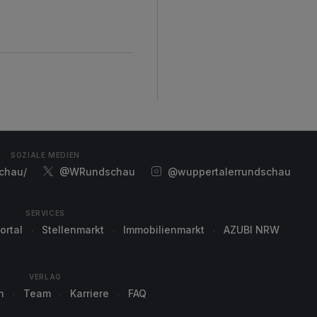
SOZIALE MEDIEN
chau/
@WRundschau
@wuppertalerrundschau
SERVICES
ortal
Stellenmarkt
Immobilienmarkt
AZUBI NRW
VERLAG
n
Team
Karriere
FAQ