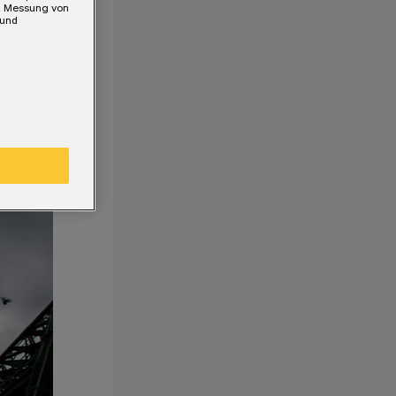
e, Messung von
 und