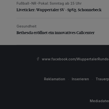
Fußball-NR-Pokal: Sonntag ab 15 Uhr
Liveticker: Wuppertaler SV – SpVg. Schonnebeck
Liveticker: Wuppertaler SV – SpVg. Schonnebeck
Gesundheit
Bethesda eröffnet ein innovatives Callcenter
Bethesda eröffnet ein innovatives Callcenter
www.facebook.com/WuppertalerRunds
Reklamation
Inserieren
Trauerp
Mediadate