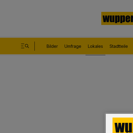
Bilder
Umfrage
Lokales
Stadtteile