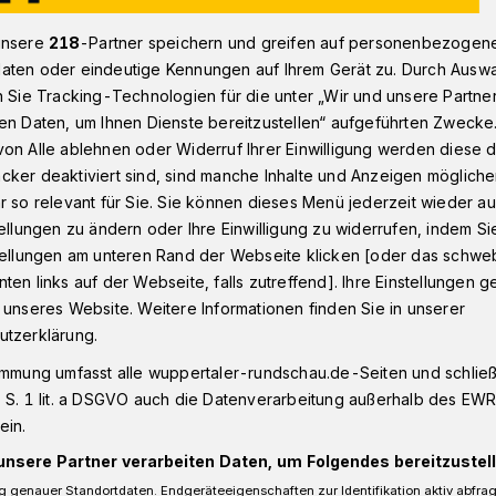
unsere
218
-Partner speichern und greifen auf personenbezogen
aten oder eindeutige Kennungen auf Ihrem Gerät zu. Durch Ausw
ertal wegen Einbruch und Verkehrsunfall
n Sie Tracking-Technologien für die unter „Wir und unsere Partne
en Daten, um Ihnen Dienste bereitzustellen“ aufgeführten Zwecke
on Alle ablehnen oder Widerruf Ihrer Einwilligung werden diese de
richt
cker deaktiviert sind, sind manche Inhalte und Anzeigen möglich
r so relevant für Sie. Sie können dieses Menü jederzeit wieder au
bruch, dann ein
tellungen zu ändern oder Ihre Einwilligung zu widerrufen, indem Si
stellungen am unteren Rand der Webseite klicken [oder das schw
ten links auf der Webseite, falls zutreffend]. Ihre Einstellungen g
 unseres Website. Weitere Informationen finden Sie in unserer
utzerklärung.
taler Schöffengericht beginnt am
immung umfasst alle wuppertaler-rundschau.de-Seiten und schließt
 Prozess gegen zwei Männer. Ihnen wird
 S. 1 lit. a DSGVO auch die Datenverarbeitung außerhalb des EWR, 
ein.
ersuchten Wohnungseinbruch in einen
ewesen zu sein.
unsere Partner verarbeiten Daten, um Folgendes bereitzustell
 genauer Standortdaten. Endgeräteeigenschaften zur Identifikation aktiv abfra