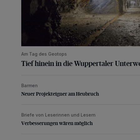
Am Tag des Geotops
Tief hinein in die Wuppertaler Unterwe
Barmen
Neuer Projekteigner am Heubruch
Neuer Projekteigner am Heubruch
Briefe von Leserinnen und Lesern
Verbesserungen wären möglich
Verbesserungen wären möglich