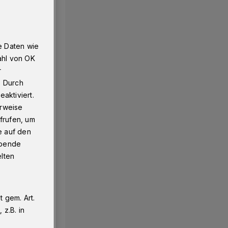
e Daten wie
ahl von OK
r
. Durch
aktiviert.
erweise
frufen, um
e auf den
ebende
elten
 gem. Art.
z.B. in