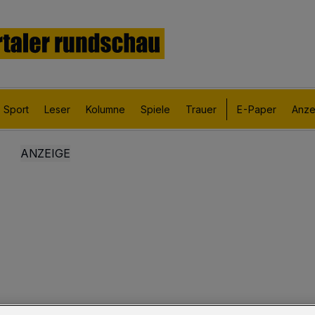
Sport
Leser
Kolumne
Spiele
Trauer
E-Paper
Anze