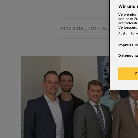
Wir und 
Verwendung
von oder Zu
Werbeleist
Verbesseru
26.10.2018 , 11:17 Uhr
Eine Minute 
Ausführliche
Impressu
Datenschu
E