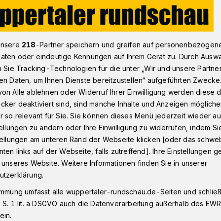
 Euro für Forschungsnachwuchs
unsere
218
-Partner speichern und greifen auf personenbezogen
aten oder eindeutige Kennungen auf Ihrem Gerät zu. Durch Ausw
n Sie Tracking-Technologien für die unter „Wir und unsere Partne
-Fonds
en Daten, um Ihnen Dienste bereitzustellen“ aufgeführten Zwecke
on Alle ablehnen oder Widerruf Ihrer Einwilligung werden diese de
000 Euro für
cker deaktiviert sind, sind manche Inhalte und Anzeigen möglich
r so relevant für Sie. Sie können dieses Menü jederzeit wieder au
nachwuchs
tellungen zu ändern oder Ihre Einwilligung zu widerrufen, indem Si
stellungen am unteren Rand der Webseite klicken [oder das schw
ten links auf der Webseite, falls zutreffend]. Ihre Einstellungen g
 unseres Website. Weitere Informationen finden Sie in unserer
ftlichen Nachwuchs bereits in einer
utzerklärung.
hungsaufenthalte an ausländischen
lnahme an internationalen Konferenzen und
immung umfasst alle wuppertaler-rundschau.de-Seiten und schließt
lautet die Zielsetzung von Eberhard
 S. 1 lit. a DSGVO auch die Datenverarbeitung außerhalb des EWR, 
ein.