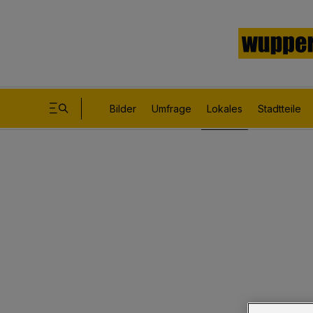
Bilder
Umfrage
Lokales
Stadtteile