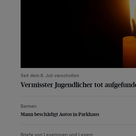
Seit dem 8. Juli verschollen
Vermisster Jugendlicher tot aufgefund
Barmen
Mann beschädigt Autos in Parkhaus
Mann beschädigt Autos in Parkhaus
Briefe von Leserinnen und Lesern
„Stoßdämpfertest mit Unterbodenbehandlung“