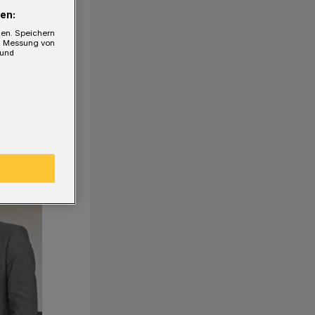
en:
gen. Speichern
e, Messung von
 und