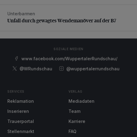
Unterbarmen
Unfall durch gewagtes Wendemanöver auf der B7
Unfall durch gewagtes Wendemanöver auf der B7
SOZIALE MEDIEN
www.facebook.com/WuppertalerRundschau/
@WRundschau
@wuppertalerrundschau
SERVICES
VERLAG
Reklamation
Mediadaten
Inserieren
Team
Trauerportal
Karriere
Stellenmarkt
FAQ