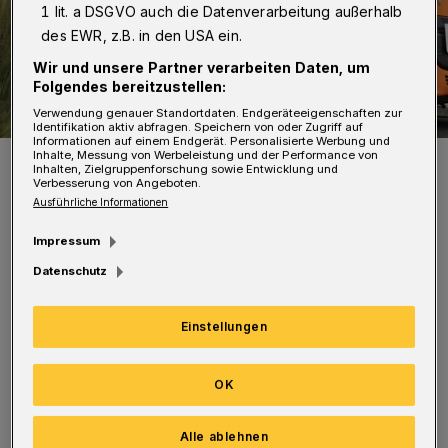
1 lit. a DSGVO auch die Datenverarbeitung außerhalb
des EWR, z.B. in den USA ein.
Wir und unsere Partner verarbeiten Daten, um
Folgendes bereitzustellen:
Verwendung genauer Standortdaten. Endgeräteeigenschaften zur
Identifikation aktiv abfragen. Speichern von oder Zugriff auf
Informationen auf einem Endgerät. Personalisierte Werbung und
Inhalte, Messung von Werbeleistung und der Performance von
Am feiertag ruht der Betrieb, weiter geht es Freitag.
Inhalten, Zielgruppenforschung sowie Entwicklung und
Foto: AWG
Verbesserung von Angeboten.
Ausführliche Informationen
Impressum
Datenschutz
Nach Angaben der
Einstellungen
Abfallwirtschaftsgesellschaft (AWG) werden
die graue Restmülltonne, die gelbe
OK
Wertstofftonne, die braune Biotonne und die
blaue Papiertonne statt Donnerstag (4. Juni)
Alle ablehnen