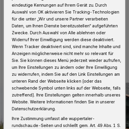
ab Freitag
eindeutige Kennungen auf Ihrem Gerät zu. Durch
Auswahl von OK aktivieren Sie Tracking-Technologien
Wuppertal
·
Wegen des Feiertags Fronleichnam am
für die unter „Wir und unsere Partner verarbeiten
Donnerstag (4. Juni 2026) verschiebt sich die
Daten, um Ihnen Dienste bereitzustellen“ aufgeführten
Müllabfuhr in Wuppertal ab dann um einen Tag nach
hinten.
Zwecke. Durch Auswahl von Alle ablehnen oder
Widerruf Ihrer Einwilligung werden diese deaktiviert.
Wenn Tracker deaktiviert sind, sind manche Inhalte und
Anzeigen möglicherweise nicht mehr so relevant für
01.06.2026 , 07:30 Uhr
Eine Minute Lesezeit
Sie. Sie können dieses Menü jederzeit wieder aufrufen,
um Ihre Einstellungen zu ändern oder Ihre Einwilligung
zu widerrufen, indem Sie auf den Link Einstellungen am
unteren Rand der Webseite klicken [oder das
schwebende Symbol unten links auf der Webseite, falls
zutreffend]. Ihre Einstellungen gelten innerhalb unseres
Website. Weitere Informationen finden Sie in unserer
Datenschutzerklärung.
Ihre Zustimmung umfasst alle wuppertaler-
rundschau.de-Seiten und schließt gem. Art. 49 Abs. 1 S.