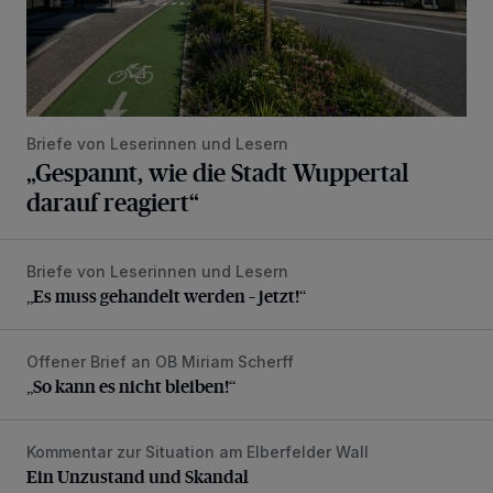
Briefe von Leserinnen und Lesern
„Gespannt, wie die Stadt Wuppertal
darauf reagiert“
Briefe von Leserinnen und Lesern
„Es muss gehandelt werden – jetzt!“
„Es muss gehandelt werden – jetzt!“
Offener Brief an OB Miriam Scherff
„So kann es nicht bleiben!“
„So kann es nicht bleiben!“
Kommentar zur Situation am Elberfelder Wall
Ein Unzustand und Skandal
Ein Unzustand und Skandal