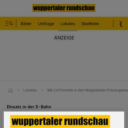
Bilder
Umfrage
Lokales
Stadtteile
Sport
Le
Lokales
Mit 2,9 Promille in den Wuppertaler Polizeigew
EInsatz in der S-Bahn
Mit 2,9 Promille in den