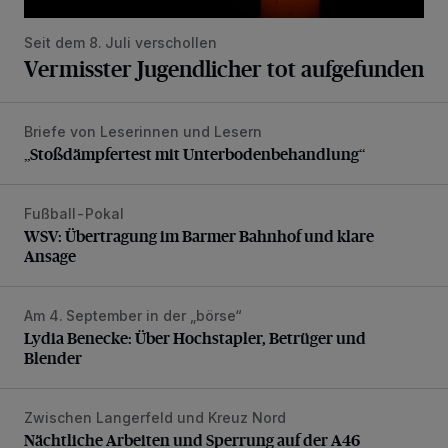
Seit dem 8. Juli verschollen
Vermisster Jugendlicher tot aufgefunden
Briefe von Leserinnen und Lesern
„Stoßdämpfertest mit Unterbodenbehandlung“
„Stoßdämpfertest mit Unterbodenbehandlung“
Fußball-Pokal
WSV: Übertragung im Barmer Bahnhof und klare Ansage
WSV: Übertragung im Barmer Bahnhof und klare
Ansage
Am 4. September in der „börse“
Lydia Benecke: Über Hochstapler, Betrüger und Blender
Lydia Benecke: Über Hochstapler, Betrüger und
Blender
Zwischen Langerfeld und Kreuz Nord
Nächtliche Arbeiten und Sperrung auf der A46
Nächtliche Arbeiten und Sperrung auf der A46