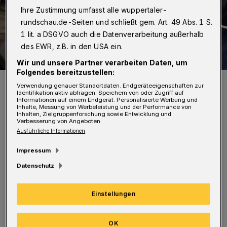
Ihre Zustimmung umfasst alle wuppertaler-
rundschau.de-Seiten und schließt gem. Art. 49 Abs. 1 S.
1 lit. a DSGVO auch die Datenverarbeitung außerhalb
des EWR, z.B. in den USA ein.
Wir und unsere Partner verarbeiten Daten, um
Folgendes bereitzustellen:
Symbolbild.
Verwendung genauer Standortdaten. Endgeräteeigenschaften zur
Foto: Polizei / Jochen Tack
Identifikation aktiv abfragen. Speichern von oder Zugriff auf
Informationen auf einem Endgerät. Personalisierte Werbung und
Inhalte, Messung von Werbeleistung und der Performance von
Inhalten, Zielgruppenforschung sowie Entwicklung und
Verbesserung von Angeboten.
Ausführliche Informationen
Impressum
Der 37-Jährige hatte sich nach Angaben der
Datenschutz
Polizei gegen 13:30 Uhr in der S8 in Düsseldorf
anderen Reisenden und auch den
Einstellungen
eintreffenden Beamten gegenüber
„unkooperativ, aggressiv und beleidigend“
OK