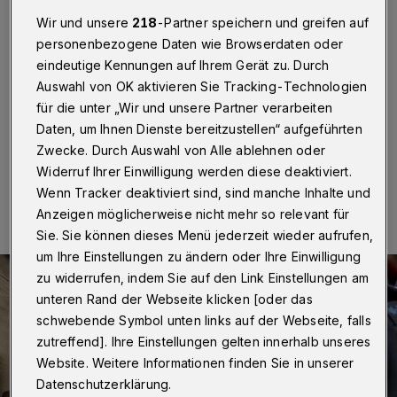
Polizeigewahrsam
Wir und unsere
218
-Partner speichern und greifen auf
personenbezogene Daten wie Browserdaten oder
Wuppertal / Düsseldorf
·
Ein Mann ist am Donnerstag
(8. April 2021) ins Wuppertaler Polizeipräsidium
eindeutige Kennungen auf Ihrem Gerät zu. Durch
eingeliefert worden – mit einem Atemalkoholwert von
Auswahl von OK aktivieren Sie Tracking-Technologien
2,9 Promille.
für die unter „Wir und unsere Partner verarbeiten
Daten, um Ihnen Dienste bereitzustellen“ aufgeführten
Zwecke. Durch Auswahl von Alle ablehnen oder
Widerruf Ihrer Einwilligung werden diese deaktiviert.
09.04.2021 , 10:09 Uhr
Eine Minute Lesezeit
Wenn Tracker deaktiviert sind, sind manche Inhalte und
Anzeigen möglicherweise nicht mehr so relevant für
Sie. Sie können dieses Menü jederzeit wieder aufrufen,
um Ihre Einstellungen zu ändern oder Ihre Einwilligung
zu widerrufen, indem Sie auf den Link Einstellungen am
unteren Rand der Webseite klicken [oder das
schwebende Symbol unten links auf der Webseite, falls
zutreffend]. Ihre Einstellungen gelten innerhalb unseres
Website. Weitere Informationen finden Sie in unserer
Datenschutzerklärung.