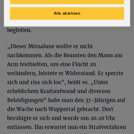
verhalten. Vor Ort konnte die Identität des
Mannes nicht festgestellt werden, deshalb
Alle ablehnen
sollte er die Beamten auf die Dienststelle
begleiten.
„Dieser Mitnahme wollte er nicht
nachkommen. Als die Beamten den Mann am
Arm festhielten, um eine Flucht zu
verhindern, leistete er Widerstand. Er sperrte
sich und riss sich los“, heißt es. „Unter
erheblichem Kraftaufwand und diversen
Beleidigungen“ habe man den 37-Jährigen auf
die Wache nach Wuppertal gebracht. Dort
beruhigte er sich und wurde um 20.20 Uhr
entlassen. Ihn erwartet nun ein Strafverfahren