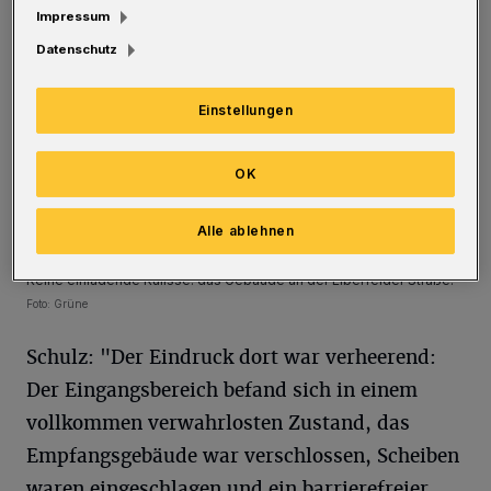
Impressum
Datenschutz
Einstellungen
OK
Alle ablehnen
Keine einladende Kulisse: das Gebäude an der Elberfelder Straße.
Foto: Grüne
Schulz: "Der Eindruck dort war verheerend:
Der Eingangsbereich befand sich in einem
vollkommen verwahrlosten Zustand, das
Empfangsgebäude war verschlossen, Scheiben
waren eingeschlagen und ein barrierefreier