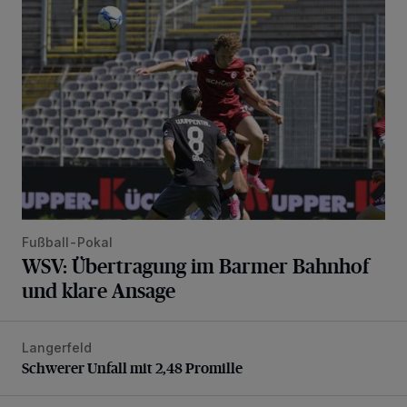
WSV: Übertragung im Barmer Bahnhof und klare Ansage
Fußball-Pokal
WSV: Übertragung im Barmer Bahnhof
und klare Ansage
Langerfeld
Schwerer Unfall mit 2,48 Promille
Schwerer Unfall mit 2,48 Promille