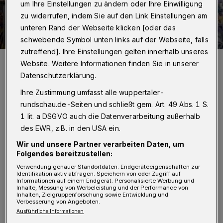
um Ihre Einstellungen zu ändern oder Ihre Einwilligung
zu widerrufen, indem Sie auf den Link Einstellungen am
unteren Rand der Webseite klicken [oder das
schwebende Symbol unten links auf der Webseite, falls
zutreffend]. Ihre Einstellungen gelten innerhalb unseres
Blick ins Innere des Gebäudes.
Website. Weitere Informationen finden Sie in unserer
Foto: Grüne
Datenschutzerklärung.
Ihre Zustimmung umfasst alle wuppertaler-
rundschau.de-Seiten und schließt gem. Art. 49 Abs. 1 S.
1 lit. a DSGVO auch die Datenverarbeitung außerhalb
S
des EWR, z.B. in den USA ein.
eit dem Vor-Ort-Termin vor einem Jahr
Wir und unsere Partner verarbeiten Daten, um
mit Vertretern der Stadt, des
Folgendes bereitzustellen:
Gebäudeeigentümer des
Verwendung genauer Standortdaten. Endgeräteeigenschaften zur
Identifikation aktiv abfragen. Speichern von oder Zugriff auf
Bundeseigentumsvermögen (BEV) und der
Informationen auf einem Endgerät. Personalisierte Werbung und
Inhalte, Messung von Werbeleistung und der Performance von
grünen Landtagsfraktion habe sich kaum
Inhalten, Zielgruppenforschung sowie Entwicklung und
Verbesserung von Angeboten.
etwas geändert.
Ausführliche Informationen