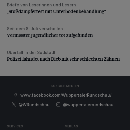
Briefe von Leserinnen und Lesern
„Stoßdämpfertest mit Unterbodenbehandlung“
„Stoßdämpfertest mit Unterbodenbehandlung“
Seit dem 8. Juli verschollen
Vermisster Jugendlicher tot aufgefunden
Vermisster Jugendlicher tot aufgefunden
Überfall in der Südstadt
Polizei fahndet nach Dieb mit sehr schlechten Zähnen
Polizei fahndet nach Dieb mit sehr schlechten Zähnen
SOZIALE MEDIEN
www.facebook.com/WuppertalerRundschau/
@WRundschau
@wuppertalerrundschau
SERVICES
VERLAG