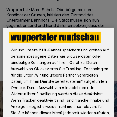
Wuppertal
·
Marc Schulz, Oberbürgermeister-
Kandidat der Grünen, kritisiert den Zustand des
Unterbarmer Bahnhofs. Die Stadt müsse sich nun
gegenüber Land und Bund dafür einsetzen, dass der
Bahnhof in das Modernisierungsprogramm des
Bundesverkehrsministerium aufgenommen werde.
Wir und unsere
218
-Partner speichern und greifen auf
personenbezogene Daten wie Browserdaten oder
03.08.2015 , 12:43 Uhr
Eine Minute Lesezeit
eindeutige Kennungen auf Ihrem Gerät zu. Durch
Auswahl von OK aktivieren Sie Tracking-Technologien
für die unter „Wir und unsere Partner verarbeiten
Daten, um Ihnen Dienste bereitzustellen“ aufgeführten
Zwecke. Durch Auswahl von Alle ablehnen oder
Widerruf Ihrer Einwilligung werden diese deaktiviert.
Wenn Tracker deaktiviert sind, sind manche Inhalte und
Anzeigen möglicherweise nicht mehr so relevant für
Sie. Sie können dieses Menü jederzeit wieder aufrufen,