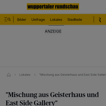
Bilder
Umfrage
Lokales
Stadtteile
Sport
Le
Lokales
"Mischung aus Geisterhaus und East Side Galler
"Mischung aus Geisterhaus und
East Side Gallery"