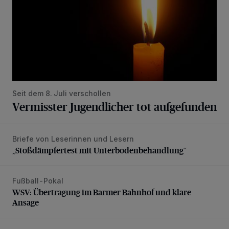
Seit dem 8. Juli verschollen
Vermisster Jugendlicher tot aufgefunden
Briefe von Leserinnen und Lesern
„Stoßdämpfertest mit Unterbodenbehandlung“
„Stoßdämpfertest mit Unterbodenbehandlung“
Fußball-Pokal
WSV: Übertragung im Barmer Bahnhof und klare Ansage
WSV: Übertragung im Barmer Bahnhof und klare
Ansage