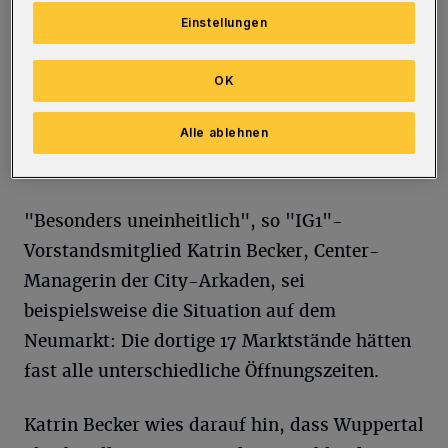
Katrin Becker, Center Managerin der City-Arkaden.
Einstellungen
Foto: City-Arkaden
OK
Alle ablehnen
Von Stefan Seitz
"Besonders uneinheitlich", so "IG1"-
Vorstandsmitglied Katrin Becker, Center-
Managerin der City-Arkaden, sei
beispielsweise die Situation auf dem
Neumarkt: Die dortige 17 Marktstände hätten
fast alle unterschiedliche Öffnungszeiten.
Katrin Becker wies darauf hin, dass Wuppertal