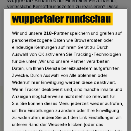
Wuppertal
·
Schafft es der Elberfelder Einzelhandel,
verlässliche Kernöffnungszeiten zu realisieren? Diese
Frage stand jetzt am Ende des "Elberfelder Forums" der
Interessengemeinschaft "IG1". 160 Geschäfte
innerhalb der Innenstadt sind befragt worden: Ihre
Öffnungszeiten liegen — bunt gewürfelt — zwischen 4
Wir und unsere
218
-Partner speichern und greifen auf
Uhr morgens und 23 Uhr spätabends.
personenbezogene Daten wie Browserdaten oder
eindeutige Kennungen auf Ihrem Gerät zu. Durch
Auswahl von OK aktivieren Sie Tracking-Technologien
05.05.2016 , 11:00 Uhr
Eine Minute Lesezeit
für die unter „Wir und unsere Partner verarbeiten
Daten, um Ihnen Dienste bereitzustellen“ aufgeführten
Zwecke. Durch Auswahl von Alle ablehnen oder
Widerruf Ihrer Einwilligung werden diese deaktiviert.
Wenn Tracker deaktiviert sind, sind manche Inhalte und
Anzeigen möglicherweise nicht mehr so relevant für
Sie. Sie können dieses Menü jederzeit wieder aufrufen,
um Ihre Einstellungen zu ändern oder Ihre Einwilligung
zu widerrufen, indem Sie auf den Link Einstellungen am
unteren Rand der Webseite klicken [oder das