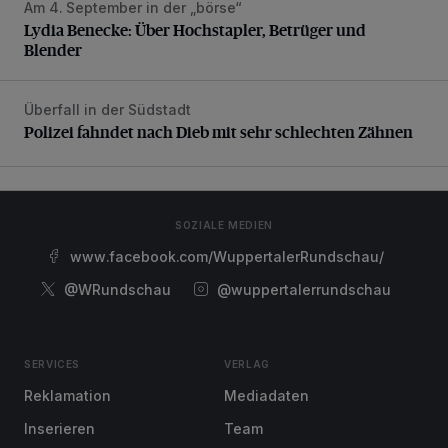
Am 4. September in der „börse“
Lydia Benecke: Über Hochstapler, Betrüger und Blender
Lydia Benecke: Über Hochstapler, Betrüger und
Blender
Überfall in der Südstadt
Polizei fahndet nach Dieb mit sehr schlechten Zähnen
Polizei fahndet nach Dieb mit sehr schlechten Zähnen
SOZIALE MEDIEN
www.facebook.com/WuppertalerRundschau/
@WRundschau
@wuppertalerrundschau
SERVICES
VERLAG
Reklamation
Mediadaten
Inserieren
Team