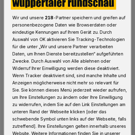
Miteinander reden und Vorurteile abbauen: Die
"Lebendige Bibliothek" kommt wieder — zuerst in die
Kolpingstraße.
Wir und unsere
218
-Partner speichern und greifen auf
personenbezogene Daten wie Browserdaten oder
eindeutige Kennungen auf Ihrem Gerät zu. Durch
22.10.2015 , 18:00 Uhr
Eine Minute Lesezeit
Auswahl von OK aktivieren Sie Tracking-Technologien
für die unter „Wir und unsere Partner verarbeiten
Daten, um Ihnen Dienste bereitzustellen“ aufgeführten
Zwecke. Durch Auswahl von Alle ablehnen oder
Widerruf Ihrer Einwilligung werden diese deaktiviert.
Wenn Tracker deaktiviert sind, sind manche Inhalte und
Anzeigen möglicherweise nicht mehr so relevant für
Ü
Sie. Sie können dieses Menü jederzeit wieder aufrufen,
ber viele Menschen glaubt man, genau
um Ihre Einstellungen zu ändern oder Ihre Einwilligung
Bescheid zu wissen. Über die
zu widerrufen, indem Sie auf den Link Einstellungen am
Massenmedien entsteht ein Bild, das sich in
unteren Rand der Webseite klicken [oder das
schwebende Symbol unten links auf der Webseite, falls
den Köpfen festsetzt. Ein Buch, das die Dinge
zutreffend]. Ihre Einstellungen gelten innerhalb unseres
differenziert darstellt, wäre hilfreich... Warum
Website. Weitere Informationen finden Sie in unserer