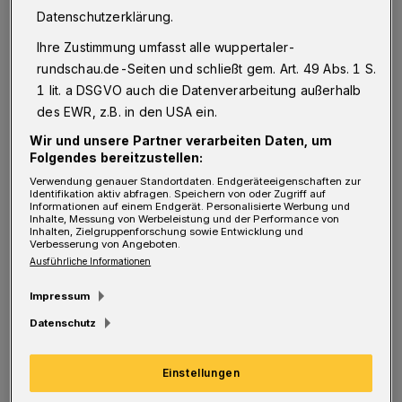
aber nicht direkt mit Betroffenen sprechen?
Datenschutzerklärung.
Das ist die Idee der "Living Library", der
Ihre Zustimmung umfasst alle wuppertaler-
"Lebendigen Bibliothek". Anstatt über
rundschau.de-Seiten und schließt gem. Art. 49 Abs. 1 S.
Menschen zu sprechen, bietet sie eine
1 lit. a DSGVO auch die Datenverarbeitung außerhalb
des EWR, z.B. in den USA ein.
Plattform, sich direkt miteinander
Wir und unsere Partner verarbeiten Daten, um
auszutauschen.
Folgendes bereitzustellen:
Verwendung genauer Standortdaten. Endgeräteeigenschaften zur
Die diesjährige "Living Library" steht unter
Identifikation aktiv abfragen. Speichern von oder Zugriff auf
Informationen auf einem Endgerät. Personalisierte Werbung und
dem Motto "Leben in Vielfalt" — es geht um
Inhalte, Messung von Werbeleistung und der Performance von
Inhalten, Zielgruppenforschung sowie Entwicklung und
Verbesserung von Angeboten.
interreligiösen Dialog, Zusammenleben der
Ausführliche Informationen
Kulturen, sexuelle und geschlechtliche Vielfalt
Impressum
sowie Leben mit HIV. Darüber berichten
Datenschutz
Menschen aus eigener Erfahrung: Als
"lebendige Bücher" erzählen sie ihre
Einstellungen
Geschichten.