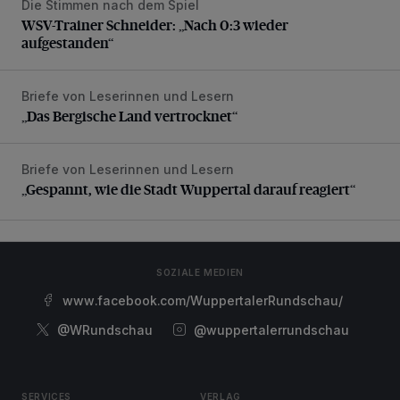
Die Stimmen nach dem Spiel
WSV-Trainer Schneider: „Nach 0:3 wieder aufgestanden“
WSV-Trainer Schneider: „Nach 0:3 wieder
aufgestanden“
Briefe von Leserinnen und Lesern
„Das Bergische Land vertrocknet“
„Das Bergische Land vertrocknet“
Briefe von Leserinnen und Lesern
„Gespannt, wie die Stadt Wuppertal darauf reagiert“
„Gespannt, wie die Stadt Wuppertal darauf reagiert“
SOZIALE MEDIEN
www.facebook.com/WuppertalerRundschau/
@WRundschau
@wuppertalerrundschau
SERVICES
VERLAG