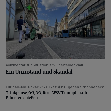
Kommentar zur Situation am Elberfelder Wall
Ein Unzustand und Skandal
Fußball-NR-Pokal: 7:6 (0:2/3:3) n.E. gegen Schonnebeck
Trinkpause, 0:3, 3:3, Rot – WSV-Triumph nach Elfmetersc
Trinkpause, 0:3, 3:3, Rot – WSV-Triumph nach
Elfmeterschießen