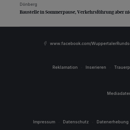
Dönberg
Baustelle in Sommerpause, Verkehrsführung aber nic
Baustelle in Sommerpause, Verkehrsführung aber ni
www.facebook.com/WuppertalerRunds
Reklamation
Inserieren
Trauerp
Mediadate
Impressum
Datenschutz
Datenerhebung