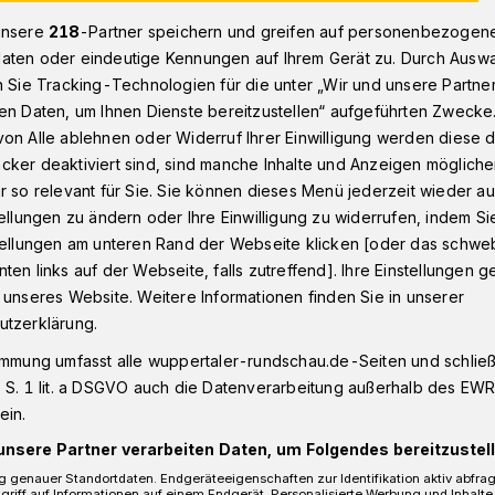
unsere
218
-Partner speichern und greifen auf personenbezogen
aten oder eindeutige Kennungen auf Ihrem Gerät zu. Durch Ausw
n Sie Tracking-Technologien für die unter „Wir und unsere Partne
 in Wuppertal unterwegs
en Daten, um Ihnen Dienste bereitzustellen“ aufgeführten Zwecke
on Alle ablehnen oder Widerruf Ihrer Einwilligung werden diese de
cker deaktiviert sind, sind manche Inhalte und Anzeigen möglich
r so relevant für Sie. Sie können dieses Menü jederzeit wieder au
usse in Wuppertal
tellungen zu ändern oder Ihre Einwilligung zu widerrufen, indem Si
stellungen am unteren Rand der Webseite klicken [oder das schw
ten links auf der Webseite, falls zutreffend]. Ihre Einstellungen g
 unseres Website. Weitere Informationen finden Sie in unserer
utzerklärung.
immung umfasst alle wuppertaler-rundschau.de-Seiten und schließt
er Stadtwerke (WSW) rechnen zum
 S. 1 lit. a DSGVO auch die Datenverarbeitung außerhalb des EWR, 
. August 2021) angesichts der Rückkehr
ein.
steigenden Fahrgastzahlen in den
unsere Partner verarbeiten Daten, um Folgendes bereitzustell
 genauer Standortdaten. Endgeräteeigenschaften zur Identifikation aktiv abfra
griff auf Informationen auf einem Endgerät. Personalisierte Werbung und Inhalt