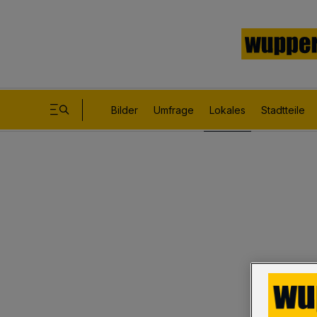
Bilder
Umfrage
Lokales
Stadtteile