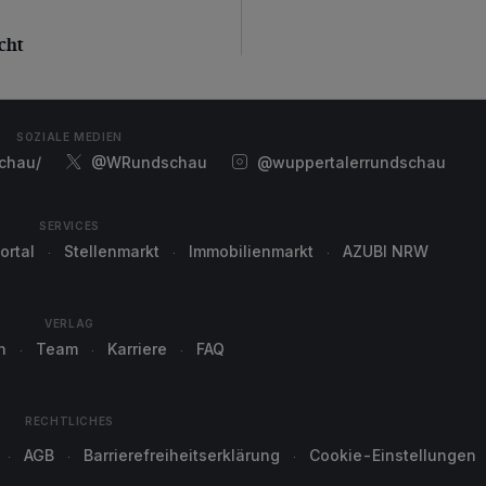
ht
cht
SOZIALE MEDIEN
chau/
@WRundschau
@wuppertalerrundschau
SERVICES
ortal
Stellenmarkt
Immobilienmarkt
AZUBI NRW
VERLAG
n
Team
Karriere
FAQ
RECHTLICHES
AGB
Barrierefreiheitserklärung
Cookie-Einstellungen