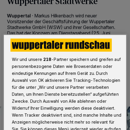
Wuppertaler Stadtwerke
Wuppertal
·
Markus Hilkenbach wird neuer
Vorsitzender der Geschäftsführung der Wuppertaler
Stadtwerke GmbH (WSW) und ihrer Gesellschaften.
Das hat der Konzern am Dienstagabend (25. Juni
2019) bekannt gegeben. Der 45 Jahre alte studierte
Betriebswirt ist Nachfolger von Andreas Feicht, der
zum 1. Februar als Staatssekretär in das
Bundeswirtschaftsministerium gewechselt war.
Wir und unsere
218
-Partner speichern und greifen auf
personenbezogene Daten wie Browserdaten oder
eindeutige Kennungen auf Ihrem Gerät zu. Durch
Auswahl von OK aktivieren Sie Tracking-Technologien
25.06.2019 , 21:06 Uhr
Eine Minute Lesezeit
für die unter „Wir und unsere Partner verarbeiten
Daten, um Ihnen Dienste bereitzustellen“ aufgeführten
Zwecke. Durch Auswahl von Alle ablehnen oder
Widerruf Ihrer Einwilligung werden diese deaktiviert.
Wenn Tracker deaktiviert sind, sind manche Inhalte und
Anzeigen möglicherweise nicht mehr so relevant für
Sie. Sie können dieses Menü jederzeit wieder aufrufen,