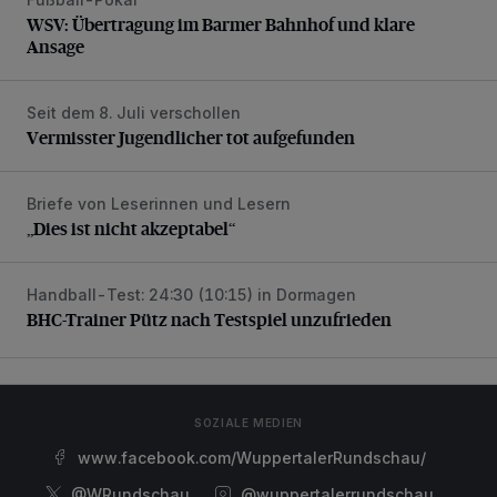
WSV: Übertragung im Barmer Bahnhof und klare Ansage
WSV: Übertragung im Barmer Bahnhof und klare
Ansage
Seit dem 8. Juli verschollen
Vermisster Jugendlicher tot aufgefunden
Vermisster Jugendlicher tot aufgefunden
Briefe von Leserinnen und Lesern
„Dies ist nicht akzeptabel“
„Dies ist nicht akzeptabel“
Handball-Test: 24:30 (10:15) in Dormagen
BHC-Trainer Pütz nach Testspiel unzufrieden
BHC-Trainer Pütz nach Testspiel unzufrieden
SOZIALE MEDIEN
www.facebook.com/WuppertalerRundschau/
@WRundschau
@wuppertalerrundschau