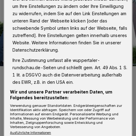
um Ihre Einstellungen zu ändern oder Ihre Einwilligung
zu widerrufen, indem Sie auf den Link Einstellungen am
unteren Rand der Webseite klicken [oder das
schwebende Symbol unten links auf der Webseite, falls
zutreffend]. Ihre Einstellungen gelten innerhalb unseres
Website. Weitere Informationen finden Sie in unserer
Datenschutzerklärung.
Ihre Zustimmung umfasst alle wuppertaler-
rundschau.de-Seiten und schließt gem. Art. 49 Abs. 1 S.
Von li.: Martin Bickenbach (WSW GmbH), Ulrich Jaeger (WSW mobil
1 lit. a DSGVO auch die Datenverarbeitung außerhalb
GmbH), Markus Hilkenbach, Markus Schlomski (Arbeitsdirektor),
Dietmar Bell und Peter Storch (Energie & Wasser AG).
des EWR, z.B. in den USA ein.
Foto: WSW/Stefan Tesche-Hasenbach
Wir und unsere Partner verarbeiten Daten, um
Folgendes bereitzustellen:
Verwendung genauer Standortdaten. Endgeräteeigenschaften zur
Identifikation aktiv abfragen. Speichern von oder Zugriff auf
Informationen auf einem Endgerät. Personalisierte Werbung und
Inhalte, Messung von Werbeleistung und der Performance von
D
Inhalten, Zielgruppenforschung sowie Entwicklung und
er WSW-Aufsichtsrat folgte damit dem
Verbesserung von Angeboten.
Ausführliche Informationen