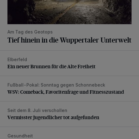
Am Tag des Geotops
Tief hinein in die Wuppertaler Unterwelt
Elberfeld
Ein neuer Brunnen für die Alte Freiheit
Ein neuer Brunnen für die Alte Freiheit
Fußball-Pokal: Sonntag gegen Schonnebeck
WSV: Comeback, Favoritenfrage und Fitnesszustand
WSV: Comeback, Favoritenfrage und Fitnesszustand
Seit dem 8. Juli verschollen
Vermisster Jugendlicher tot aufgefunden
Vermisster Jugendlicher tot aufgefunden
Gesundheit
Bethesda eröffnet ein innovatives Callcenter