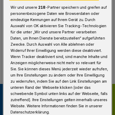
Wuppertal
Wir und unsere
218
-Partner speichern und greifen auf
Wuppertal
·
Die Landschaftsversammlung des
personenbezogene Daten wie Browserdaten oder
Landschaftsverbandes Rheinland (LVR) hat am Freitag
eindeutige Kennungen auf Ihrem Gerät zu. Durch
(30. Juni 2017) beschlossen, die
Auswahl von OK aktivieren Sie Tracking-Technologien
Mitgliedskörperschaften des LVR durch eine
für die unter „Wir und unsere Partner verarbeiten
Sonderauskehrung in Höhe von 275 Millionen Euro zu
Daten, um Ihnen Dienste bereitzustellen“ aufgeführten
entlasten.
Zwecke. Durch Auswahl von Alle ablehnen oder
Widerruf Ihrer Einwilligung werden diese deaktiviert.
Wenn Tracker deaktiviert sind, sind manche Inhalte und
30.06.2017 , 19:29 Uhr
Eine Minute Lesezeit
Anzeigen möglicherweise nicht mehr so relevant für
Sie. Sie können dieses Menü jederzeit wieder aufrufen,
um Ihre Einstellungen zu ändern oder Ihre Einwilligung
zu widerrufen, indem Sie auf den Link Einstellungen am
unteren Rand der Webseite klicken [oder das
schwebende Symbol unten links auf der Webseite, falls
zutreffend]. Ihre Einstellungen gelten innerhalb unseres
Website. Weitere Informationen finden Sie in unserer
Datenschutzerklärung.