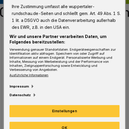
Ihre Zustimmung umfasst alle wuppertaler-
rundschau.de-Seiten und schließt gem. Art. 49 Abs. 1 S.
1 lit. a DSGVO auch die Datenverarbeitung außerhalb
Das Logo des LVR.
des EWR, z.B. in den USA ein.
Foto: LVR
Wir und unsere Partner verarbeiten Daten, um
Folgendes bereitzustellen:
Verwendung genauer Standortdaten. Endgeräteeigenschaften zur
Identifikation aktiv abfragen. Speichern von oder Zugriff auf
Informationen auf einem Endgerät. Personalisierte Werbung und
A
Inhalte, Messung von Werbeleistung und der Performance von
uf Basis der für das Haushaltsjahr 2016
Inhalten, Zielgruppenforschung sowie Entwicklung und
Verbesserung von Angeboten.
geltenden Umlagegrundlagen erhält
Ausführliche Informationen
Wuppertal davon mehr als 10,6 Millionen
Impressum
Euro.
Datenschutz
Die finanziellen Mittel stammen aus
Einstellungen
Rückstellungen in Höhe von 220 Millionen
Euro, die der LVR in den Jahren 2012 bis 2015
OK