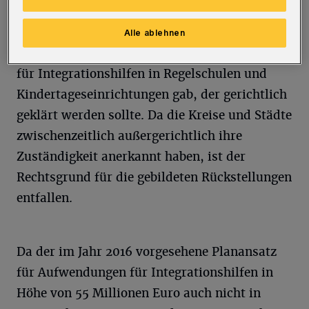
bilden musste, weil es in der kommunalen
Familie einen Dissenz hinsichtlich der
Alle ablehnen
Zuständigkeit für die Übernahme der Kosten
für Integrationshilfen in Regelschulen und
Kindertageseinrichtungen gab, der gerichtlich
geklärt werden sollte. Da die Kreise und Städte
zwischenzeitlich außergerichtlich ihre
Zuständigkeit anerkannt haben, ist der
Rechtsgrund für die gebildeten Rückstellungen
entfallen.
Da der im Jahr 2016 vorgesehene Planansatz
für Aufwendungen für Integrationshilfen in
Höhe von 55 Millionen Euro auch nicht in