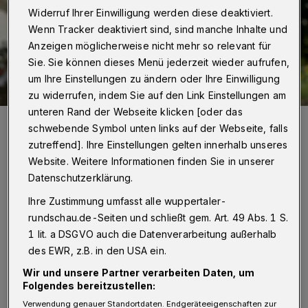
Widerruf Ihrer Einwilligung werden diese deaktiviert.
Wenn Tracker deaktiviert sind, sind manche Inhalte und
Anzeigen möglicherweise nicht mehr so relevant für
Sie. Sie können dieses Menü jederzeit wieder aufrufen,
um Ihre Einstellungen zu ändern oder Ihre Einwilligung
zu widerrufen, indem Sie auf den Link Einstellungen am
unteren Rand der Webseite klicken [oder das
Lulu aus Wichlinghausen ist acht Jahre alt. Ihre äußerst seltene
schwebende Symbol unten links auf der Webseite, falls
Gen-Erkrankung kann nur noch mit einer Stammzellenspende
bekämpft werden.
zutreffend]. Ihre Einstellungen gelten innerhalb unseres
Foto: DKMS
Website. Weitere Informationen finden Sie in unserer
Datenschutzerklärung.
Ihre Zustimmung umfasst alle wuppertaler-
rundschau.de-Seiten und schließt gem. Art. 49 Abs. 1 S.
1 lit. a DSGVO auch die Datenverarbeitung außerhalb
Von Nina Bossy
des EWR, z.B. in den USA ein.
D
Wir und unsere Partner verarbeiten Daten, um
ieses unvorstellbare Schlimmste dürfte
Folgendes bereitzustellen:
es nicht geben und doch ist es real –
Verwendung genauer Standortdaten. Endgeräteeigenschaften zur