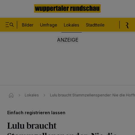
Bilder
Umfrage
Lokales
Stadtteile
Sport
Le
Lokales
Lulu braucht Stammzellenspender: Nie die Hof
Einfach registrieren lassen
Lulu braucht