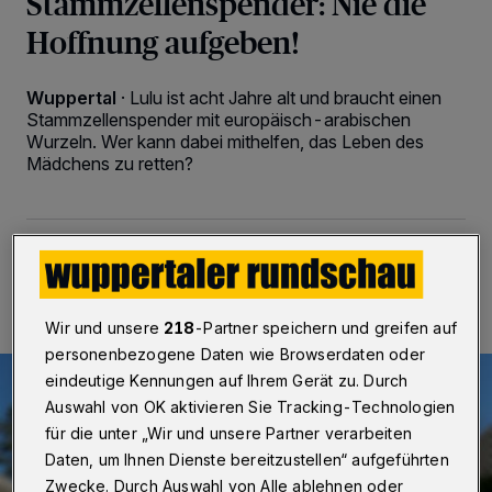
Stammzellenspender: Nie die
Hoffnung aufgeben!
Wuppertal
·
Lulu ist acht Jahre alt und braucht einen
Stammzellenspender mit europäisch-arabischen
Wurzeln. Wer kann dabei mithelfen, das Leben des
Mädchens zu retten?
11.07.2021 , 19:00 Uhr
2 Minuten Lesezeit
Wir und unsere
218
-Partner speichern und greifen auf
personenbezogene Daten wie Browserdaten oder
eindeutige Kennungen auf Ihrem Gerät zu. Durch
Auswahl von OK aktivieren Sie Tracking-Technologien
für die unter „Wir und unsere Partner verarbeiten
Daten, um Ihnen Dienste bereitzustellen“ aufgeführten
Zwecke. Durch Auswahl von Alle ablehnen oder