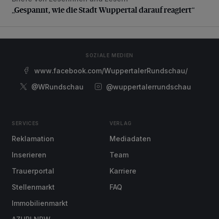
„Gespannt, wie die Stadt Wuppertal darauf reagiert“
„Gespannt, wie die Stadt Wuppertal darauf reagiert“
SOZIALE MEDIEN
www.facebook.com/WuppertalerRundschau/
@WRundschau
@wuppertalerrundschau
SERVICES
VERLAG
Reklamation
Mediadaten
Inserieren
Team
Trauerportal
Karriere
Stellenmarkt
FAQ
Immobilienmarkt