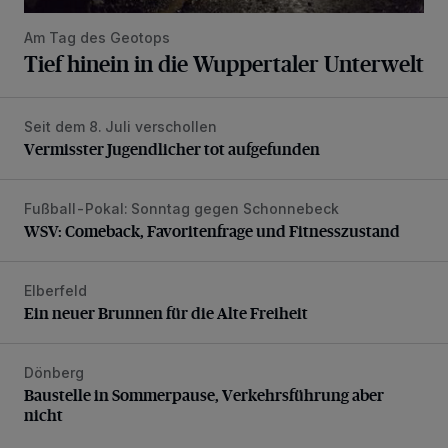
Am Tag des Geotops
Tief hinein in die Wuppertaler Unterwelt
Seit dem 8. Juli verschollen
Vermisster Jugendlicher tot aufgefunden
Vermisster Jugendlicher tot aufgefunden
Fußball-Pokal: Sonntag gegen Schonnebeck
WSV: Comeback, Favoritenfrage und Fitnesszustand
WSV: Comeback, Favoritenfrage und Fitnesszustand
Elberfeld
Ein neuer Brunnen für die Alte Freiheit
Ein neuer Brunnen für die Alte Freiheit
Dönberg
Baustelle in Sommerpause, Verkehrsführung aber nicht
Baustelle in Sommerpause, Verkehrsführung aber
nicht