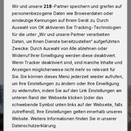
Wir und unsere
218
-Partner speichern und greifen auf
Die Parkplatzsituation rund um Schloss Lüntenbeck in
personenbezogene Daten wie Browserdaten oder
Wuppertal soll sich in Kürze entspannen. Bereits zum
eindeutige Kennungen auf Ihrem Gerät zu. Durch
Frühlingsmarkt "Stilblüte 2015" am 21. und 22. März
Auswahl von OK aktivieren Sie Tracking-Technologien
2015 wird an der Industriestraße ein bewachter
Parkplatz in Betrieb genommen.
für die unter „Wir und unsere Partner verarbeiten
Daten, um Ihnen Dienste bereitzustellen“ aufgeführten
Zwecke. Durch Auswahl von Alle ablehnen oder
Widerruf Ihrer Einwilligung werden diese deaktiviert.
02.03.2015 , 21:10 Uhr
Eine Minute Lesezeit
Wenn Tracker deaktiviert sind, sind manche Inhalte und
Anzeigen möglicherweise nicht mehr so relevant für
Sie. Sie können dieses Menü jederzeit wieder aufrufen,
um Ihre Einstellungen zu ändern oder Ihre Einwilligung
zu widerrufen, indem Sie auf den Link Einstellungen am
unteren Rand der Webseite klicken [oder das
schwebende Symbol unten links auf der Webseite, falls
zutreffend]. Ihre Einstellungen gelten innerhalb unseres
Website. Weitere Informationen finden Sie in unserer
Datenschutzerklärung.