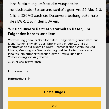
Ihre Zustimmung umfasst alle wuppertaler-
rundschau.de-Seiten und schließt gem. Art. 49 Abs. 1 S.
1 lit. a DSGVO auch die Datenverarbeitung außerhalb
des EWR, z.B. in den USA ein.
Wir und unsere Partner verarbeiten Daten, um
Folgendes bereitzustellen:
Verwendung genauer Standortdaten. Endgeräteeigenschaften zur
Identifikation aktiv abfragen. Speichern von oder Zugriff auf
Informationen auf einem Endgerät. Personalisierte Werbung und
Der Weihnachtsmarkt lockt viele Besucher nach Schloss
Inhalte, Messung von Werbeleistung und der Performance von
Lüntenbeck.
Inhalten, Zielgruppenforschung sowie Entwicklung und
Verbesserung von Angeboten.
Foto: Pitichinaccio / Wikipedia
Ausführliche Informationen
Impressum
Datenschutz
Er liegt an der Nordbahntrasse am ehemaligen
Einstellungen
Haltepunkt Lüntenbeck, etwa 500 Meter vom
Schloss entfernt, ist ausgeschildert und
OK