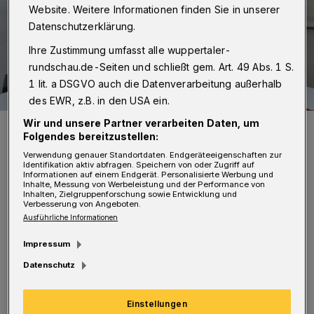
Website. Weitere Informationen finden Sie in unserer
Datenschutzerklärung.
Ihre Zustimmung umfasst alle wuppertaler-
rundschau.de-Seiten und schließt gem. Art. 49 Abs. 1 S.
1 lit. a DSGVO auch die Datenverarbeitung außerhalb
des EWR, z.B. in den USA ein.
Foto: Matthias Kehren
Wir und unsere Partner verarbeiten Daten, um
Folgendes bereitzustellen:
Verwendung genauer Standortdaten. Endgeräteeigenschaften zur
Identifikation aktiv abfragen. Speichern von oder Zugriff auf
Informationen auf einem Endgerät. Personalisierte Werbung und
Inhalte, Messung von Werbeleistung und der Performance von
Inhalten, Zielgruppenforschung sowie Entwicklung und
Verbesserung von Angeboten.
"Wir haben in den letzten drei Jahren gezeigt,
Ausführliche Informationen
dass auch in der Opposition einiges erreicht
Impressum
werden kann. Mit vielen Bürgerinnen und
Datenschutz
Bürger haben wir uns z.B. erfolgreich dagegen
gestemmt, dass 2015 der Carnaper Platz als
Einstellungen