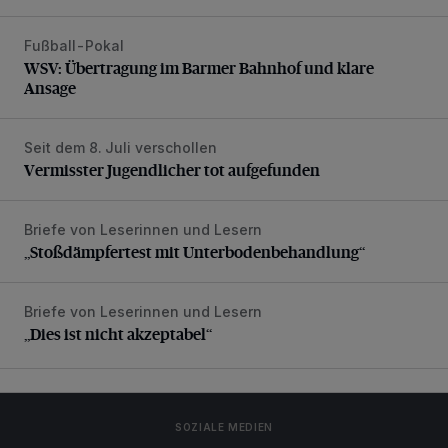
Fußball-Pokal
WSV: Übertragung im Barmer Bahnhof und klare Ansage
WSV: Übertragung im Barmer Bahnhof und klare
Ansage
Seit dem 8. Juli verschollen
Vermisster Jugendlicher tot aufgefunden
Vermisster Jugendlicher tot aufgefunden
Briefe von Leserinnen und Lesern
„Stoßdämpfertest mit Unterbodenbehandlung“
„Stoßdämpfertest mit Unterbodenbehandlung“
Briefe von Leserinnen und Lesern
„Dies ist nicht akzeptabel“
„Dies ist nicht akzeptabel“
SOZIALE MEDIEN