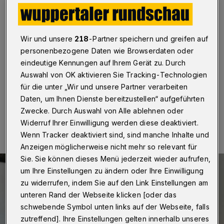
wiedergewählt
Wuppertal
·
Die Ratsfraktion der Wuppertaler Grünen
hat zur Hälfte der Ratsperiode Anja Liebert und Marc
Wir und unsere
218
-Partner speichern und greifen auf
Schulz einstimmig als Fraktionsvorsitzende bestätigt.
personenbezogene Daten wie Browserdaten oder
Dem Fraktionsvorstand gehört außerdem Bettina
eindeutige Kennungen auf Ihrem Gerät zu. Durch
Brücher in ihrer Funktion als Bürgermeisterin an.
Auswahl von OK aktivieren Sie Tracking-Technologien
für die unter „Wir und unsere Partner verarbeiten
Daten, um Ihnen Dienste bereitzustellen“ aufgeführten
27.06.2017 , 18:32 Uhr
Eine Minute Lesezeit
Zwecke. Durch Auswahl von Alle ablehnen oder
Widerruf Ihrer Einwilligung werden diese deaktiviert.
Wenn Tracker deaktiviert sind, sind manche Inhalte und
Anzeigen möglicherweise nicht mehr so relevant für
Sie. Sie können dieses Menü jederzeit wieder aufrufen,
um Ihre Einstellungen zu ändern oder Ihre Einwilligung
zu widerrufen, indem Sie auf den Link Einstellungen am
unteren Rand der Webseite klicken [oder das
schwebende Symbol unten links auf der Webseite, falls
zutreffend]. Ihre Einstellungen gelten innerhalb unseres