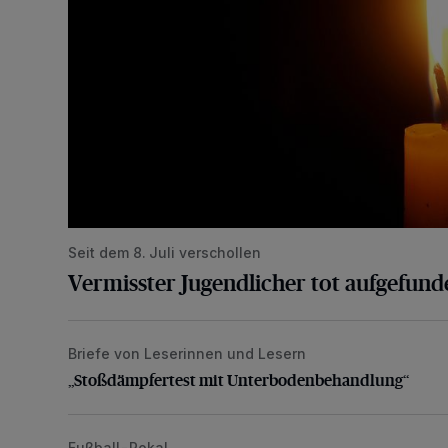
Seit dem 8. Juli verschollen
Vermisster Jugendlicher tot aufgefund
Briefe von Leserinnen und Lesern
„Stoßdämpfertest mit Unterbodenbehandlung“
„Stoßdämpfertest mit Unterbodenbehandlung“
Fußball-Pokal