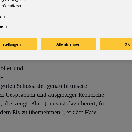
 Informationen
m
esezeit
tz
instellungen
Alle ablehnen
OK
abiler und
e-
 guten Schuss, der genau in unsere
len Gesprächen und ausgiebiger Recherche
 überzeugt. Blair Jones ist dazu bereit, für
f dem Eis zu übernehmen", erklärt Haie-