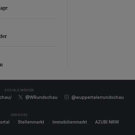
sage
sage
der
nder
n
en
SOZIALE MEDIEN
chau/
@WRundschau
@wuppertalerrundschau
SERVICES
ortal
Stellenmarkt
Immobilienmarkt
AZUBI NRW