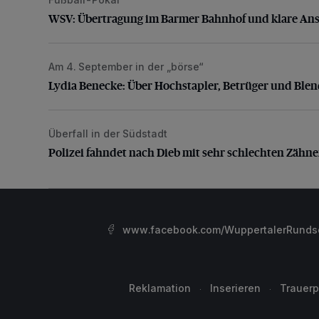
WSV: Übertragung im Barmer Bahnhof und klare An
WSV: Übertragung im Barmer Bahnhof und klare An
Am 4. September in der „börse“
Lydia Benecke: Über Hochstapler, Betrüger und Blen
Lydia Benecke: Über Hochstapler, Betrüger und Ble
Überfall in der Südstadt
Polizei fahndet nach Dieb mit sehr schlechten Zähne
Polizei fahndet nach Dieb mit sehr schlechten Zähn
www.facebook.com/WuppertalerRunds
Reklamation
Inserieren
Trauerp