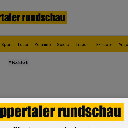
Sport
Leser
Kolumne
Spiele
Trauer
E-Paper
Anze