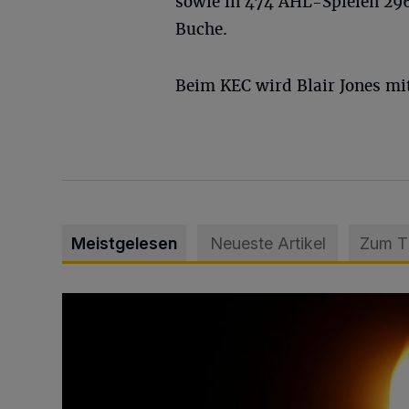
sowie in 474 AHL-Spielen 296 
Buche.
Beim KEC wird Blair Jones mi
Meistgelesen
Neueste Artikel
Zum 
Vermisster Jugendlicher tot aufgefunden