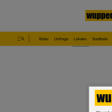
Bilder
Umfrage
Lokales
Stadtteile