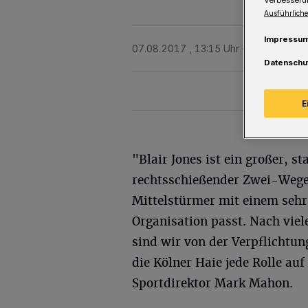
Ausführliche
Impressu
07.08.2017 , 13:15 Uhr
Eine Minute L
Datenschu
E
"Blair Jones ist ein großer, st
rechtsschießender Zwei-Weg
Mittelstürmer mit einem sehr
Organisation passt. Nach vie
sind wir von der Verpflichtung
die Kölner Haie jede Rolle au
Sportdirektor Mark Mahon.