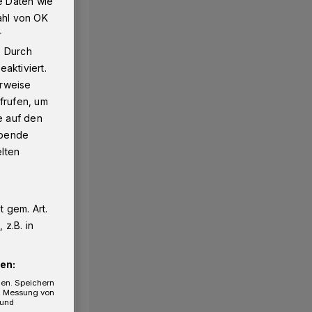
e Daten wie
ahl von OK
r
. Durch
aktiviert.
erweise
frufen, um
e auf den
ebende
elten
 gem. Art.
z.B. in
en:
gen. Speichern
e, Messung von
 und