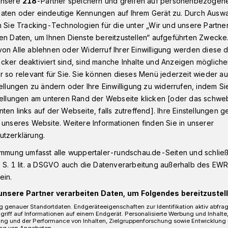
unsere
218
-Partner speichern und greifen auf personenbezogen
aten oder eindeutige Kennungen auf Ihrem Gerät zu. Durch Ausw
n Sie Tracking-Technologien für die unter „Wir und unsere Partne
en Daten, um Ihnen Dienste bereitzustellen“ aufgeführten Zwecke
Jones unter Vertrag
on Alle ablehnen oder Widerruf Ihrer Einwilligung werden diese de
cker deaktiviert sind, sind manche Inhalte und Anzeigen möglich
r so relevant für Sie. Sie können dieses Menü jederzeit wieder au
air Jones unter
tellungen zu ändern oder Ihre Einwilligung zu widerrufen, indem Si
stellungen am unteren Rand der Webseite klicken [oder das schw
ten links auf der Webseite, falls zutreffend]. Ihre Einstellungen g
 unseres Website. Weitere Informationen finden Sie in unserer
utzerklärung.
immung umfasst alle wuppertaler-rundschau.de-Seiten und schließt
Blair Jones wechselt zu den Kölner Haien.
 S. 1 lit. a DSGVO auch die Datenverarbeitung außerhalb des EWR, 
in Central Butte, Saskatchewan,
ein.
rte in der abgelaufenen Spielzeit 30 DEL-
unsere Partner verarbeiten Daten, um Folgendes bereitzustell
sters und verbuchte 19 Scorerpunkte (7
 genauer Standortdaten. Endgeräteeigenschaften zur Identifikation aktiv abfra
griff auf Informationen auf einem Endgerät. Personalisierte Werbung und Inhalt
ung und der Performance von Inhalten, Zielgruppenforschung sowie Entwicklung
ng von Angeboten.