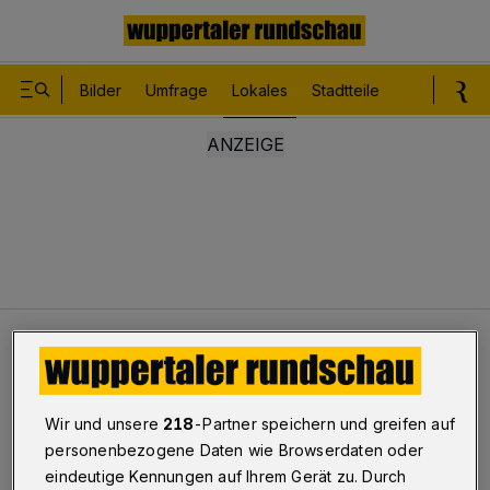
Bilder
Umfrage
Lokales
Stadtteile
Sport
Le
Lokales
Karneval: Mehr Busse und Schwebebahnen
Wir und unsere
218
-Partner speichern und greifen auf
Karneval: Mehr Busse und
personenbezogene Daten wie Browserdaten oder
Schwebebahnen
eindeutige Kennungen auf Ihrem Gerät zu. Durch