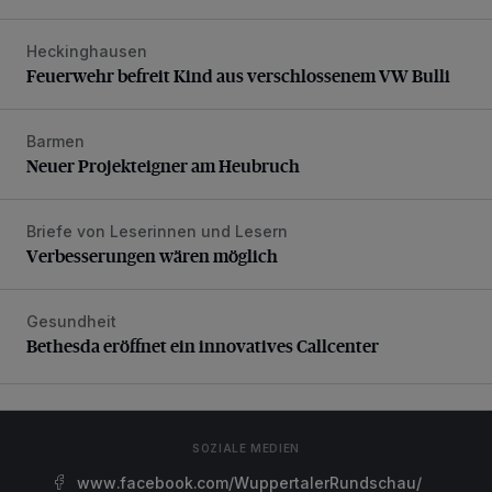
Heckinghausen
Feuerwehr befreit Kind aus verschlossenem VW Bulli
Feuerwehr befreit Kind aus verschlossenem VW Bulli
Barmen
Neuer Projekteigner am Heubruch
Neuer Projekteigner am Heubruch
Briefe von Leserinnen und Lesern
Verbesserungen wären möglich
Verbesserungen wären möglich
Gesundheit
Bethesda eröffnet ein innovatives Callcenter
Bethesda eröffnet ein innovatives Callcenter
SOZIALE MEDIEN
www.facebook.com/WuppertalerRundschau/