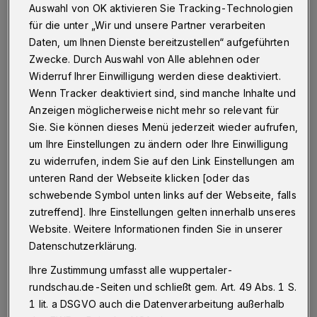
Auswahl von OK aktivieren Sie Tracking-Technologien
Die Wuppertaler Stadtwerke (WSW) verstärken an den
für die unter „Wir und unsere Partner verarbeiten
Karnevalstagen ihr ÖPNV-Angebot. Von
Daten, um Ihnen Dienste bereitzustellen“ aufgeführten
Weiberfastnacht auf Freitag (12./13. Februar 2015)
Zwecke. Durch Auswahl von Alle ablehnen oder
sowie von Sonntag auf Rosenmontag (15./16. Februar
Widerruf Ihrer Einwilligung werden diese deaktiviert.
2015) fahren die Nachtexpress-Linien zusätzlich.
Wenn Tracker deaktiviert sind, sind manche Inhalte und
Anzeigen möglicherweise nicht mehr so relevant für
Sie. Sie können dieses Menü jederzeit wieder aufrufen,
10.02.2015 , 20:44 Uhr
Eine Minute Lesezeit
um Ihre Einstellungen zu ändern oder Ihre Einwilligung
zu widerrufen, indem Sie auf den Link Einstellungen am
unteren Rand der Webseite klicken [oder das
schwebende Symbol unten links auf der Webseite, falls
zutreffend]. Ihre Einstellungen gelten innerhalb unseres
Website. Weitere Informationen finden Sie in unserer
Datenschutzerklärung.
I
Ihre Zustimmung umfasst alle wuppertaler-
n den Nächten auf Samstag und Sonntag
rundschau.de-Seiten und schließt gem. Art. 49 Abs. 1 S.
gilt der reguläre Fahrplan.
1 lit. a DSGVO auch die Datenverarbeitung außerhalb