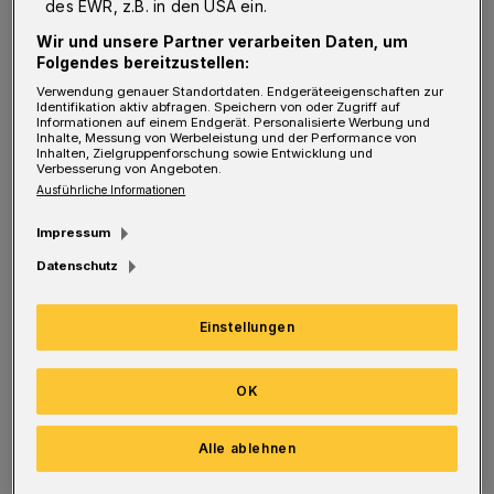
des EWR, z.B. in den USA ein.
Wir und unsere Partner verarbeiten Daten, um
Am Karnevalssonntag setzen die WSW von
Folgendes bereitzustellen:
12.30 bis 19 Uhr mehr Schwebebahnen ein.
Verwendung genauer Standortdaten. Endgeräteeigenschaften zur
Identifikation aktiv abfragen. Speichern von oder Zugriff auf
Wegen des Rosensonntagszugs müssen an
Informationen auf einem Endgerät. Personalisierte Werbung und
Inhalte, Messung von Werbeleistung und der Performance von
diesem Tag in den Zentren von Elberfeld und
Inhalten, Zielgruppenforschung sowie Entwicklung und
Verbesserung von Angeboten.
Barmen von 12 Uhr bis 15.30 Uhr bzw. 14.30 bis
Ausführliche Informationen
18.30 Uhr Busse umgeleitet werden. Aktuelle
Impressum
Informationen dazu gibt es unter
www.wsw-
Datenschutz
online.de
Einstellungen
Für die Nutzung des ÖPNV an den
Karnevalstagen empfehlen die WSW das
OK
Tagesticket. Damit sind bis zu fünf Personen
mobil.
Alle ablehnen