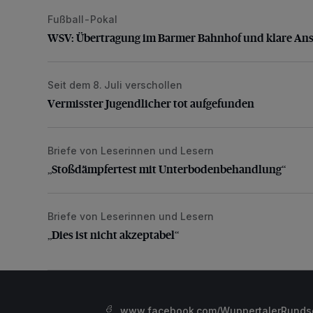
Fußball-Pokal
WSV: Übertragung im Barmer Bahnhof und klare An
WSV: Übertragung im Barmer Bahnhof und klare An
Seit dem 8. Juli verschollen
Vermisster Jugendlicher tot aufgefunden
Vermisster Jugendlicher tot aufgefunden
Briefe von Leserinnen und Lesern
„Stoßdämpfertest mit Unterbodenbehandlung“
„Stoßdämpfertest mit Unterbodenbehandlung“
Briefe von Leserinnen und Lesern
„Dies ist nicht akzeptabel“
„Dies ist nicht akzeptabel“
www.facebook.com/WuppertalerRunds