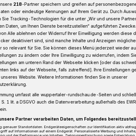
unsere
218
-Partner speichern und greifen auf personenbezogen
aten oder eindeutige Kennungen auf Ihrem Gerät zu. Durch Ausw
n Sie Tracking-Technologien für die unter „Wir und unsere Partne
n Wuppertal: Sperrung und Umleitung in Sonnborn
en Daten, um Ihnen Dienste bereitzustellen“ aufgeführten Zwecke
on Alle ablehnen oder Widerruf Ihrer Einwilligung werden diese de
cker deaktiviert sind, sind manche Inhalte und Anzeigen möglich
r so relevant für Sie. Sie können dieses Menü jederzeit wieder au
tellungen zu ändern oder Ihre Einwilligung zu widerrufen, indem Si
en in Sonnborn
stellungen am unteren Rand der Webseite klicken [oder das schw
ten links auf der Webseite, falls zutreffend]. Ihre Einstellungen g
 unseres Website. Weitere Informationen finden Sie in unserer
utzerklärung.
Oktober 2020) arbeiten die Wuppertaler
reich von Heinrich-Heine-Straße,
immung umfasst alle wuppertaler-rundschau.de-Seiten und schließt
riestraße an Kanälen. Dafür muss der
 S. 1 lit. a DSGVO auch die Datenverarbeitung außerhalb des EWR, 
 werden.
ein.
unsere Partner verarbeiten Daten, um Folgendes bereitzustell
 genauer Standortdaten. Endgeräteeigenschaften zur Identifikation aktiv abfra
griff auf Informationen auf einem Endgerät. Personalisierte Werbung und Inhalt
ung und der Performance von Inhalten, Zielgruppenforschung sowie Entwicklung