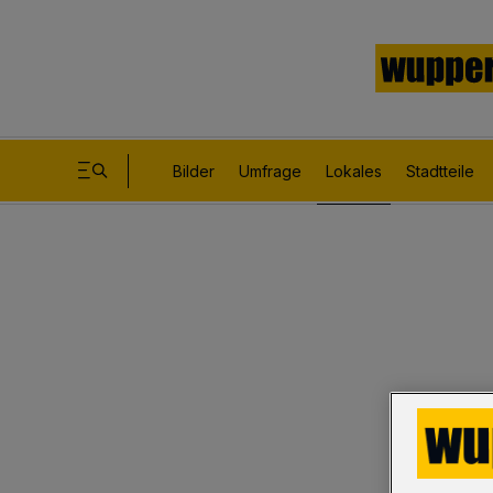
Bilder
Umfrage
Lokales
Stadtteile