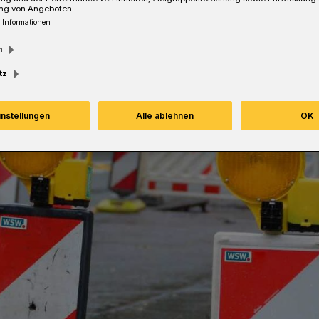
Lesezeit
ng von Angeboten.
 Informationen
m
tz
instellungen
Alle ablehnen
OK