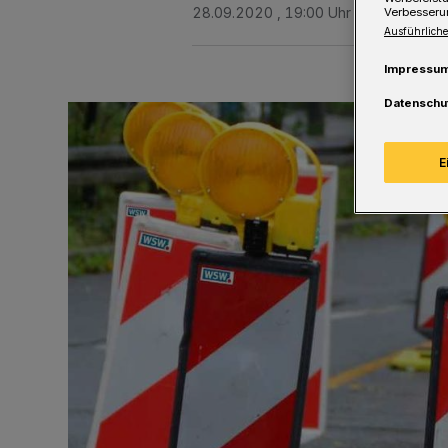
28.09.2020 , 19:00 Uhr
Eine Minute 
Verbesseru
Ausführliche
Impressu
Datenschu
E