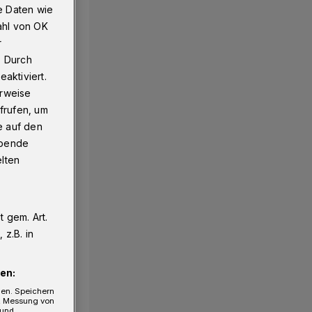
e Daten wie
ahl von OK
r
. Durch
aktiviert.
erweise
frufen, um
e auf den
ebende
elten
 gem. Art.
z.B. in
en:
gen. Speichern
e, Messung von
 und