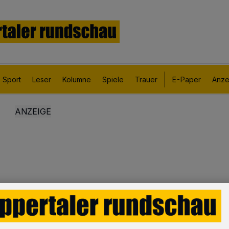
Sport
Leser
Kolumne
Spiele
Trauer
E-Paper
Anze