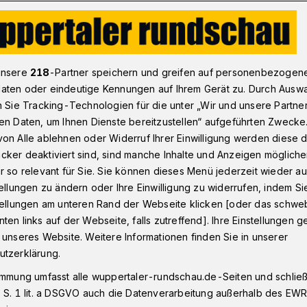
fft Mainzelmännchen
unsere
218
-Partner speichern und greifen auf personenbezogen
aten oder eindeutige Kennungen auf Ihrem Gerät zu. Durch Ausw
n Sie Tracking-Technologien für die unter „Wir und unsere Partne
en Daten, um Ihnen Dienste bereitzustellen“ aufgeführten Zwecke
trifft
on Alle ablehnen oder Widerruf Ihrer Einwilligung werden diese de
cker deaktiviert sind, sind manche Inhalte und Anzeigen möglich
nchen
r so relevant für Sie. Sie können dieses Menü jederzeit wieder au
tellungen zu ändern oder Ihre Einwilligung zu widerrufen, indem Si
stellungen am unteren Rand der Webseite klicken [oder das schw
ten links auf der Webseite, falls zutreffend]. Ihre Einstellungen g
iten zum Tag der deutschen Einheit in
 unseres Website. Weitere Informationen finden Sie in unserer
nter anderem ein Modell des
utzerklärung.
ebahn zu sehen bekommen.
immung umfasst alle wuppertaler-rundschau.de-Seiten und schließt
 S. 1 lit. a DSGVO auch die Datenverarbeitung außerhalb des EWR, 