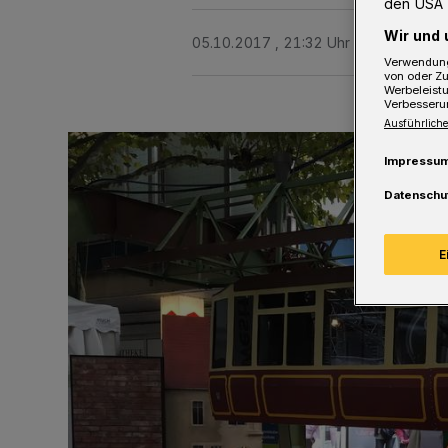
den USA 
Wir und 
05.10.2017 , 21:32 Uhr
Eine Minute 
Verwendung
von oder Zu
Werbeleist
Verbesseru
Ausführliche
Impressu
Datenschu
E