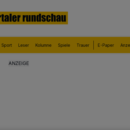
Sport
Leser
Kolumne
Spiele
Trauer
E-Paper
Anze