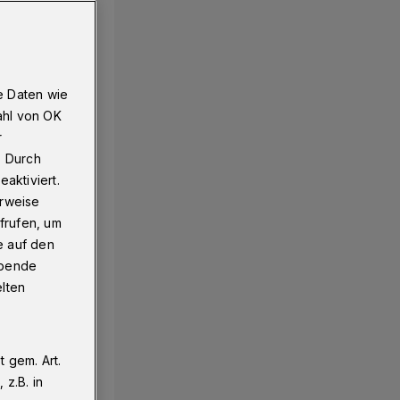
e Daten wie
ahl von OK
r
. Durch
aktiviert.
erweise
frufen, um
e auf den
ebende
elten
 gem. Art.
z.B. in