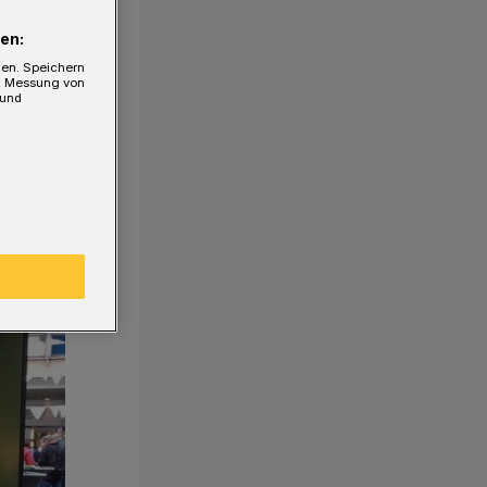
en:
gen. Speichern
e, Messung von
 und