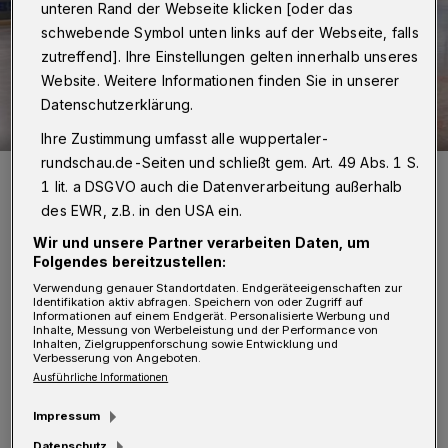
unteren Rand der Webseite klicken [oder das
schwebende Symbol unten links auf der Webseite, falls
zutreffend]. Ihre Einstellungen gelten innerhalb unseres
Website. Weitere Informationen finden Sie in unserer
Datenschutzerklärung.
Ihre Zustimmung umfasst alle wuppertaler-
rundschau.de-Seiten und schließt gem. Art. 49 Abs. 1 S.
Auf dem Eis erhält Reporterin Carlotta (rechts) eine spontane
Trainingseinheit von der Hobby-Eisläuferin Tanja Sengupta (links)
1 lit. a DSGVO auch die Datenverarbeitung außerhalb
Foto: Junior Uni
des EWR, z.B. in den USA ein.
Wir und unsere Partner verarbeiten Daten, um
Folgendes bereitzustellen:
Verwendung genauer Standortdaten. Endgeräteeigenschaften zur
Identifikation aktiv abfragen. Speichern von oder Zugriff auf
Informationen auf einem Endgerät. Personalisierte Werbung und
D
Inhalte, Messung von Werbeleistung und der Performance von
iese Fragen stellt Reporterin Carlotta
Inhalten, Zielgruppenforschung sowie Entwicklung und
Verbesserung von Angeboten.
Bösmann in einer winterlich kalten
Ausführliche Informationen
Folge von „Junior Uni unterwegs“ der
Impressum
Hallenleiterin Sabine Groß. Schon die Ankunft
Datenschutz