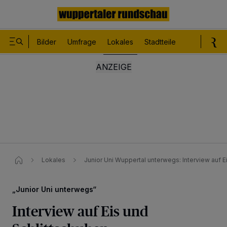
Bilder
Umfrage
Lokales
Stadtteile
Sport
Le
Lokales
Junior Uni Wuppertal unterwegs: Interview auf E
„Junior Uni unterwegs“
Interview auf Eis und