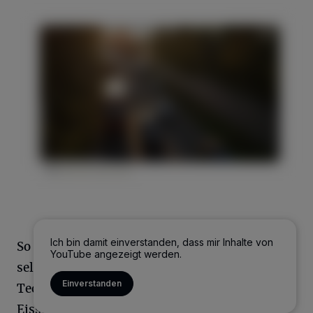
Ich bin damit einverstanden, dass mir Inhalte von
So wird die Eisfläche schön glatt, das Eis
YouTube angezeigt werden.
selbst wiederum entsteht durch aufwändige
Einverstanden
Technik in einem separaten Technikraum. Die
Eissporthalle gehört der Lebenshilfe in