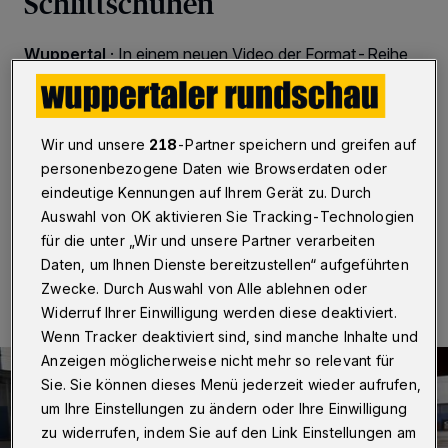
Schlittschuhen
Wuppertal
·
In einem neuen Video der Format-Reihe
„Junior Uni unterwegs“ wird es diesmal „eiskalt“ und
sportlich: Die Wuppertaler Junior Uni blickt hinter die
Kulissen der Eissporthalle Solingen. Wie bleibt das Eis
stets glatt und behält die richtige Temperatur? Wie
Wir und unsere
218
-Partner speichern und greifen auf
funktioniert eigentlich der Betrieb einer Eissporthalle?
personenbezogene Daten wie Browserdaten oder
Wer läuft dort alles oder macht dort Sport auf dem Eis?
eindeutige Kennungen auf Ihrem Gerät zu. Durch
Auswahl von OK aktivieren Sie Tracking-Technologien
für die unter „Wir und unsere Partner verarbeiten
03.01.2022 , 12:00 Uhr
Eine Minute Lesezeit
Daten, um Ihnen Dienste bereitzustellen“ aufgeführten
Zwecke. Durch Auswahl von Alle ablehnen oder
Widerruf Ihrer Einwilligung werden diese deaktiviert.
Wenn Tracker deaktiviert sind, sind manche Inhalte und
Anzeigen möglicherweise nicht mehr so relevant für
Sie. Sie können dieses Menü jederzeit wieder aufrufen,
um Ihre Einstellungen zu ändern oder Ihre Einwilligung
zu widerrufen, indem Sie auf den Link Einstellungen am