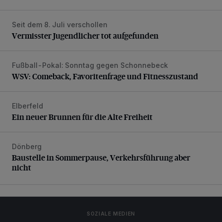
Seit dem 8. Juli verschollen
Vermisster Jugendlicher tot aufgefunden
Vermisster Jugendlicher tot aufgefunden
Fußball-Pokal: Sonntag gegen Schonnebeck
WSV: Comeback, Favoritenfrage und Fitnesszustand
WSV: Comeback, Favoritenfrage und Fitnesszustand
Elberfeld
Ein neuer Brunnen für die Alte Freiheit
Ein neuer Brunnen für die Alte Freiheit
Dönberg
Baustelle in Sommerpause, Verkehrsführung aber nicht
Baustelle in Sommerpause, Verkehrsführung aber
nicht
SOZIALE MEDIEN