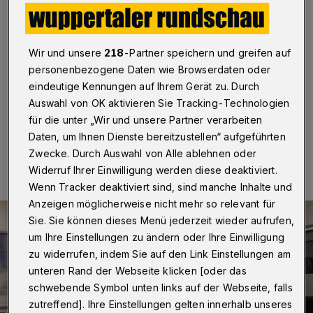
Oppositionspartei"
Wuppertal
·
Auch die Junge Union Wuppertal begrüßt
das Ende der Kooperation von CDU und SPD im
Wir und unsere
218
-Partner speichern und greifen auf
Wuppertaler Stadtrat "außerordentlich - eine längst
personenbezogene Daten wie Browserdaten oder
überfällige Entscheidung".
eindeutige Kennungen auf Ihrem Gerät zu. Durch
Auswahl von OK aktivieren Sie Tracking-Technologien
für die unter „Wir und unsere Partner verarbeiten
Daten, um Ihnen Dienste bereitzustellen“ aufgeführten
22.10.2018 , 16:23 Uhr
Eine Minute Lesezeit
Zwecke. Durch Auswahl von Alle ablehnen oder
Widerruf Ihrer Einwilligung werden diese deaktiviert.
Wenn Tracker deaktiviert sind, sind manche Inhalte und
Anzeigen möglicherweise nicht mehr so relevant für
Sie. Sie können dieses Menü jederzeit wieder aufrufen,
um Ihre Einstellungen zu ändern oder Ihre Einwilligung
zu widerrufen, indem Sie auf den Link Einstellungen am
unteren Rand der Webseite klicken [oder das
schwebende Symbol unten links auf der Webseite, falls
zutreffend]. Ihre Einstellungen gelten innerhalb unseres