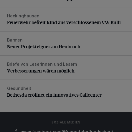
Heckinghausen
Feuerwehr befreit Kind aus verschlossenem VW Bulli
Feuerwehr befreit Kind aus verschlossenem VW Bulli
Barmen
Neuer Projekteigner am Heubruch
Neuer Projekteigner am Heubruch
Briefe von Leserinnen und Lesern
Verbesserungen wären möglich
Verbesserungen wären möglich
Gesundheit
Bethesda eröffnet ein innovatives Callcenter
Bethesda eröffnet ein innovatives Callcenter
SOZIALE MEDIEN
www.facebook.com/WuppertalerRundschau/