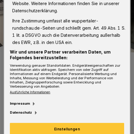
Website. Weitere Informationen finden Sie in unserer
Datenschutzerklärung.
Ihre Zustimmung umfasst alle wuppertaler-
rundschau.de-Seiten und schließt gem. Art. 49 Abs. 1 S.
1 lit. a DSGVO auch die Datenverarbeitung außerhalb
des EWR, z.B. in den USA ein.
Wir und unsere Partner verarbeiten Daten, um
Folgendes bereitzustellen:
Der Vorstand der Jungen Union Wuppertal mit CDU-
Kreisvorsitzenden Rainer Spiecker (2.v.li.).
Verwendung genauer Standortdaten. Endgeräteeigenschaften zur
Foto: CDU Wuppertal
Identifikation aktiv abfragen. Speichern von oder Zugriff auf
Informationen auf einem Endgerät. Personalisierte Werbung und
Inhalte, Messung von Werbeleistung und der Performance von
Inhalten, Zielgruppenforschung sowie Entwicklung und
Verbesserung von Angeboten.
Ausführliche Informationen
D
Impressum
ie Kreisvorsitzende Caroline
Datenschutz
Lünenschloss: "Mit dem Ausstieg aus
der GroKo löst sich endlich der politische
Einstellungen