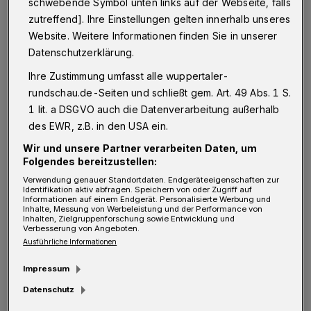
schwebende Symbol unten links auf der Webseite, falls
Haude
:
„Das habe ich ein paar Kolleginnen
zutreffend]. Ihre Einstellungen gelten innerhalb unseres
Website. Weitere Informationen finden Sie in unserer
aus dem Kreis der Grundschulleiterinnen kurz
Datenschutzerklärung.
vor Ende der Ferien auch gefragt. Ich war
Ihre Zustimmung umfasst alle wuppertaler-
überrascht zu hören, dass Corona inzwischen
rundschau.de-Seiten und schließt gem. Art. 49 Abs. 1 S.
zu den kleineren Aufregern gehört. Was die
1 lit. a DSGVO auch die Datenverarbeitung außerhalb
Schulleiterinnen und Schulleiter der
des EWR, z.B. in den USA ein.
Grundschule derzeit stark bewegt, ist der
Wir und unsere Partner verarbeiten Daten, um
eklatante Mangel an Lehrkräften. Es fehlen zu
Folgendes bereitzustellen:
Verwendung genauer Standortdaten. Endgeräteeigenschaften zur
Schuljahresbeginn 30 reguläre
Identifikation aktiv abfragen. Speichern von oder Zugriff auf
Informationen auf einem Endgerät. Personalisierte Werbung und
Klassenleitungen. Und es gibt in Wuppertal
Inhalte, Messung von Werbeleistung und der Performance von
Inhalten, Zielgruppenforschung sowie Entwicklung und
500 Schülerinnen und Schülern mehr, die aus
Verbesserung von Angeboten.
Ausführliche Informationen
der Ukraine zu uns gekommen sind. Wir
bräuchten im Grunde ganze zwei weitere
Impressum
Schulen. Die strukturellen Probleme in der
Datenschutz
Schule werden in der Öffentlichkeit