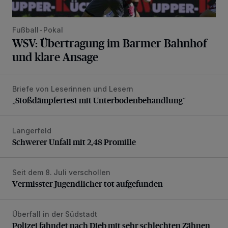
Fußball-Pokal
WSV: Übertragung im Barmer Bahnhof
und klare Ansage
Briefe von Leserinnen und Lesern
„Stoßdämpfertest mit Unterbodenbehandlung“
„Stoßdämpfertest mit Unterbodenbehandlung“
Langerfeld
Schwerer Unfall mit 2,48 Promille
Schwerer Unfall mit 2,48 Promille
Seit dem 8. Juli verschollen
Vermisster Jugendlicher tot aufgefunden
Vermisster Jugendlicher tot aufgefunden
Überfall in der Südstadt
Polizei fahndet nach Dieb mit sehr schlechten Zähnen
Polizei fahndet nach Dieb mit sehr schlechten Zähnen