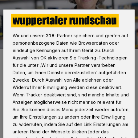
Wir und unsere
218
-Partner speichern und greifen auf
personenbezogene Daten wie Browserdaten oder
eindeutige Kennungen auf Ihrem Gerät zu. Durch
Schulreferentin Beate Haude.
Auswahl von OK aktivieren Sie Tracking-Technologien
Foto: Kirchenkreis
für die unter „Wir und unsere Partner verarbeiten
Daten, um Ihnen Dienste bereitzustellen“ aufgeführten
Zwecke. Durch Auswahl von Alle ablehnen oder
Widerruf Ihrer Einwilligung werden diese deaktiviert.
Wenn Tracker deaktiviert sind, sind manche Inhalte und
C
orona, Krieg, Energiekrise und Inflation: Es
Anzeigen möglicherweise nicht mehr so relevant für
Sie. Sie können dieses Menü jederzeit wieder aufrufen,
gibt genug Gründe, sich Sorgen zu machen.
um Ihre Einstellungen zu ändern oder Ihre Einwilligung
Wie wirkt sich das auf die Stimmung an den
zu widerrufen, indem Sie auf den Link Einstellungen am
Schulen aus?
unteren Rand der Webseite klicken [oder das