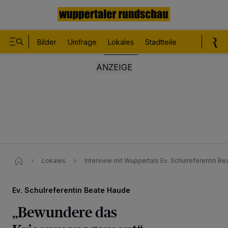
Bilder
Umfrage
Lokales
Stadtteile
Sport
Le
Lokales
Interview mit Wuppertals Ev. Schulreferentin Be
Ev. Schulreferentin Beate Haude
„Bewundere das