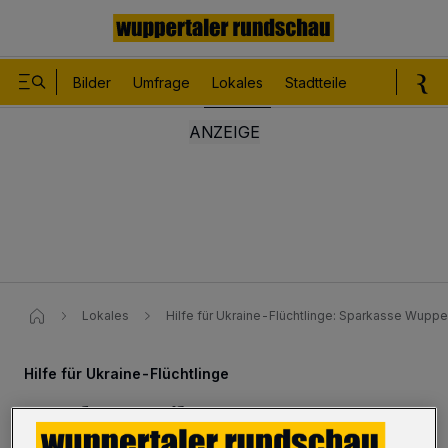
Bilder
Umfrage
Lokales
Stadtteile
Sport
Le
Lokales
Hilfe für Ukraine-Flüchtlinge: Sparkasse Wuppe
Hilfe für Ukraine-Flüchtlinge
Sparkasse gibt 100.000 Euro