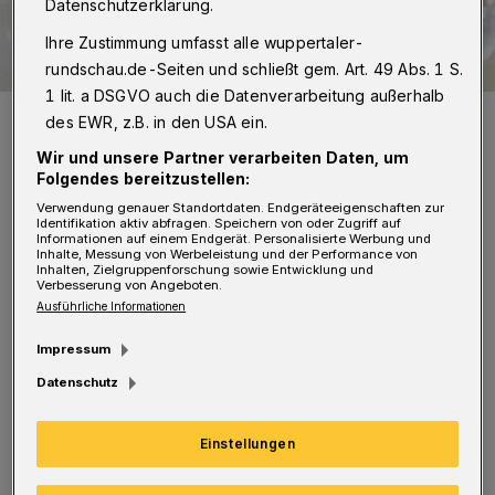
Datenschutzerklärung.
Ihre Zustimmung umfasst alle wuppertaler-
rundschau.de-Seiten und schließt gem. Art. 49 Abs. 1 S.
1 lit. a DSGVO auch die Datenverarbeitung außerhalb
Gunther Wölfges (Vorstandsvorsitzender der Sparkasse
des EWR, z.B. in den USA ein.
Wuppertal).
Foto: Sparkasse
Wir und unsere Partner verarbeiten Daten, um
Folgendes bereitzustellen:
Verwendung genauer Standortdaten. Endgeräteeigenschaften zur
Identifikation aktiv abfragen. Speichern von oder Zugriff auf
Informationen auf einem Endgerät. Personalisierte Werbung und
Inhalte, Messung von Werbeleistung und der Performance von
Inhalten, Zielgruppenforschung sowie Entwicklung und
V
Verbesserung von Angeboten.
or einigen Tagen haben die Caritas, die
Ausführliche Informationen
Diakonie und die Gemeinschaftsstiftung
Impressum
für Wuppertal ein Aktionsbündnis gebildet,
Datenschutz
das gemeinsam zu Spenden aufgerufen hat. Es
setzt das Geld zielgerichtet ein. In wenigen
Einstellungen
Tagen bereits rund 100.000 Euro