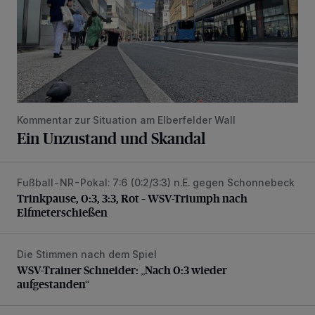
Kommentar zur Situation am Elberfelder Wall
Ein Unzustand und Skandal
Fußball-NR-Pokal: 7:6 (0:2/3:3) n.E. gegen Schonnebeck
Trinkpause, 0:3, 3:3, Rot – WSV-Triumph nach Elfmetersc
Trinkpause, 0:3, 3:3, Rot – WSV-Triumph nach
Elfmeterschießen
Die Stimmen nach dem Spiel
WSV-Trainer Schneider: „Nach 0:3 wieder aufgestanden“
WSV-Trainer Schneider: „Nach 0:3 wieder
aufgestanden“