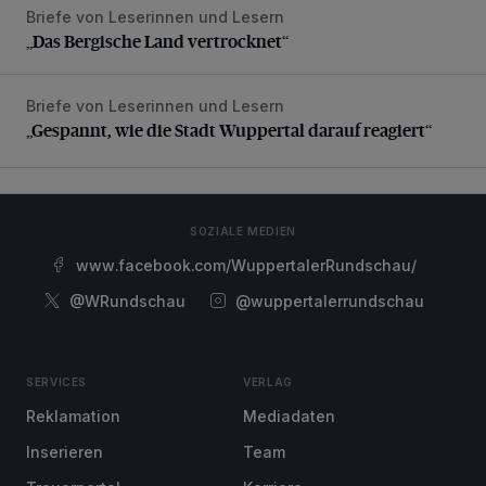
Briefe von Leserinnen und Lesern
„Das Bergische Land vertrocknet“
„Das Bergische Land vertrocknet“
Briefe von Leserinnen und Lesern
„Gespannt, wie die Stadt Wuppertal darauf reagiert“
„Gespannt, wie die Stadt Wuppertal darauf reagiert“
SOZIALE MEDIEN
www.facebook.com/WuppertalerRundschau/
@WRundschau
@wuppertalerrundschau
SERVICES
VERLAG
Reklamation
Mediadaten
Inserieren
Team