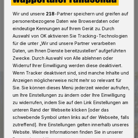
Wuppertal
·
Die Wuppertaler Stadtsparkasse spendet
100.000 Euro für die Unterbringung und Versorgung
Wir und unsere
218
-Partner speichern und greifen auf
von aus der Ukraine geflüchteten Menschen.
personenbezogene Daten wie Browserdaten oder
eindeutige Kennungen auf Ihrem Gerät zu. Durch
Auswahl von OK aktivieren Sie Tracking-Technologien
für die unter „Wir und unsere Partner verarbeiten
09.03.2022 , 14:40 Uhr
Eine Minute Lesezeit
Daten, um Ihnen Dienste bereitzustellen“ aufgeführten
Zwecke. Durch Auswahl von Alle ablehnen oder
Widerruf Ihrer Einwilligung werden diese deaktiviert.
Wenn Tracker deaktiviert sind, sind manche Inhalte und
Anzeigen möglicherweise nicht mehr so relevant für
Sie. Sie können dieses Menü jederzeit wieder aufrufen,
um Ihre Einstellungen zu ändern oder Ihre Einwilligung
zu widerrufen, indem Sie auf den Link Einstellungen am
unteren Rand der Webseite klicken [oder das
schwebende Symbol unten links auf der Webseite, falls
zutreffend]. Ihre Einstellungen gelten innerhalb unseres
Website. Weitere Informationen finden Sie in unserer