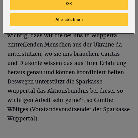
zusammengekommen.
OK
Die Sparkasse Wuppertal erhöht diesen
Alle ablehnen
Beitrag nun um die gleiche Summe. „Es ist
wichtig, dass wir die bei uns in Wuppertal
eintreffenden Menschen aus der Ukraine da
unterstützen, wo sie uns brauchen. Caritas
und Diakonie wissen das aus ihrer Erfahrung
heraus genau und können koordiniert helfen.
Deswegen unterstützt die Sparkasse
Wuppertal das Aktionsbündnis bei dieser so
wichtigen Arbeit sehr gerne“, so Gunther
Wölfges (Vorstandsvorsitzender der Sparkasse
Wuppertal).