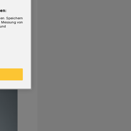
en:
gen. Speichern
e, Messung von
 und