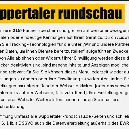
 den DGB-Vorsitzenden
unsere
218
-Partner speichern und greifen auf personenbezogen
aten oder eindeutige Kennungen auf Ihrem Gerät zu. Durch Ausw
n Sie Tracking-Technologien für die unter „Wir und unsere Partne
unft" von Reiner Hoffmann an der Uni
en Daten, um Ihnen Dienste bereitzustellen“ aufgeführten Zwecke
für den DGB-
on Alle ablehnen oder Widerruf Ihrer Einwilligung werden diese de
cker deaktiviert sind, sind manche Inhalte und Anzeigen möglich
n
r so relevant für Sie. Sie können dieses Menü jederzeit wieder au
tellungen zu ändern oder Ihre Einwilligung zu widerrufen, indem Si
stellungen am unteren Rand der Webseite klicken [oder das schw
ten links auf der Webseite, falls zutreffend]. Ihre Einstellungen g
n, Vorsitzender des Deutschen
 unseres Website. Weitere Informationen finden Sie in unserer
 und Absolvent der Bergischen
utzerklärung.
 (24. Juni) in Wuppertaleinen Vortrag zum
immung umfasst alle wuppertaler-rundschau.de-Seiten und schließt
 S. 1 lit. a DSGVO auch die Datenverarbeitung außerhalb des EWR, 