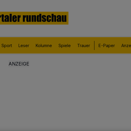
Sport
Leser
Kolumne
Spiele
Trauer
E-Paper
Anze