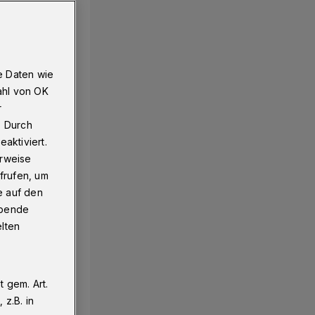
e Daten wie
ahl von OK
r
. Durch
aktiviert.
erweise
frufen, um
e auf den
ebende
elten
 gem. Art.
z.B. in