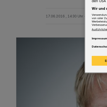
den USA 
Wir und 
Verwendung
17.06.2016 , 14:30 Uhr
Eine Minute L
von oder Zu
Werbeleist
Verbesseru
Ausführliche
Impressu
Datenschu
E