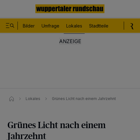
Bilder
Umfrage
Lokales
Stadtteile
Sport
Le
Lokales
Grünes Licht nach einem Jahrzehnt
Grünes Licht nach einem
Jahrzehnt