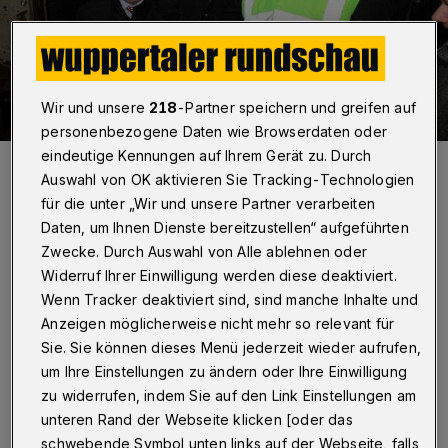
Wir und unsere
218
-Partner speichern und greifen auf
personenbezogene Daten wie Browserdaten oder
eindeutige Kennungen auf Ihrem Gerät zu. Durch
Von li.: Staatssekretär Gunther Adler (Bundesumweltministerium),
NRW-Verkehrsminister Michael Groschek, Oberbürgermeister Peter
Auswahl von OK aktivieren Sie Tracking-Technologien
Jung und Carsten Gerhardt ("Wuppertalbewegung") beim offiziellen
für die unter „Wir und unsere Partner verarbeiten
Akt.
Daten, um Ihnen Dienste bereitzustellen“ aufgeführten
Foto: Raina Seinsche
Zwecke. Durch Auswahl von Alle ablehnen oder
Widerruf Ihrer Einwilligung werden diese deaktiviert.
Wenn Tracker deaktiviert sind, sind manche Inhalte und
Anzeigen möglicherweise nicht mehr so relevant für
S
Sie. Sie können dieses Menü jederzeit wieder aufrufen,
ie trägt nun den Namen des
um Ihre Einstellungen zu ändern oder Ihre Einwilligung
Großsponsors der ersten Tage, Dr.
zu widerrufen, indem Sie auf den Link Einstellungen am
Werner Jackstädt.
unteren Rand der Webseite klicken [oder das
schwebende Symbol unten links auf der Webseite, falls