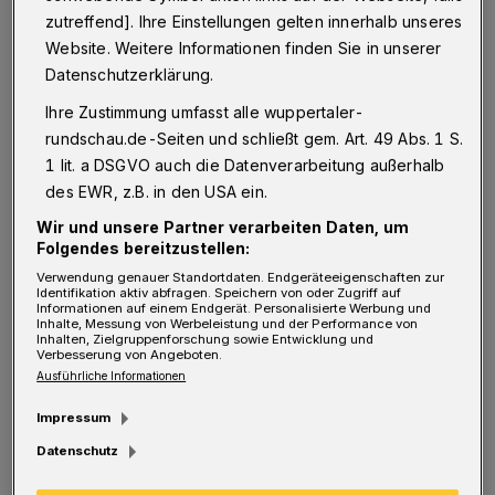
zutreffend]. Ihre Einstellungen gelten innerhalb unseres
Website. Weitere Informationen finden Sie in unserer
Datenschutzerklärung.
Ihre Zustimmung umfasst alle wuppertaler-
rundschau.de-Seiten und schließt gem. Art. 49 Abs. 1 S.
1 lit. a DSGVO auch die Datenverarbeitung außerhalb
des EWR, z.B. in den USA ein.
Wir und unsere Partner verarbeiten Daten, um
Folgendes bereitzustellen:
Verwendung genauer Standortdaten. Endgeräteeigenschaften zur
Identifikation aktiv abfragen. Speichern von oder Zugriff auf
Informationen auf einem Endgerät. Personalisierte Werbung und
Inhalte, Messung von Werbeleistung und der Performance von
Viel Applaus erhielten die Kinder der 3a und 3b der Europaschule
Inhalten, Zielgruppenforschung sowie Entwicklung und
Rudolfstraße. Sie nutzen die Trasse bereits seit langem, um ihre
Verbesserung von Angeboten.
Turnhalle zu erreichen. Dabei hat sich der Brauch entwickelt, auf der
Trasse die Europahymne zu singen: Beethoovens "Ode an die
Ausführliche Informationen
Freude". Dieses Lied intonierten die Drittklässler für die frierenden
Eröffnungsbesucher.
Impressum
Foto: Raina Seinsche
Datenschutz
Die frühere "Rheinische Strecke", die