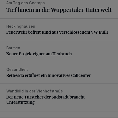
Am Tag des Geotops
Tief hinein in die Wuppertaler Unterwelt
Heckinghausen
Feuerwehr befreit Kind aus verschlossenem VW Bulli
Feuerwehr befreit Kind aus verschlossenem VW Bulli
Barmen
Neuer Projekteigner am Heubruch
Neuer Projekteigner am Heubruch
Gesundheit
Bethesda eröffnet ein innovatives Callcenter
Bethesda eröffnet ein innovatives Callcenter
Wandbild in der Viehhofstraße
Der neue Türsteher der Südstadt braucht Unterstützung
Der neue Türsteher der Südstadt braucht
Unterstützung