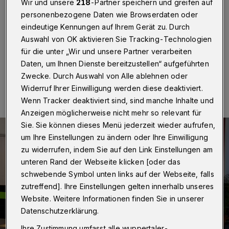
Wir und unsere
218
-Partner speichern und greifen auf
personenbezogene Daten wie Browserdaten oder
"On Tour" sind in diesen Wochen — wie schon vor
eindeutige Kennungen auf Ihrem Gerät zu. Durch
2000 Jahren — die Heiligen Drei Könige.
Auswahl von OK aktivieren Sie Tracking-Technologien
für die unter „Wir und unsere Partner verarbeiten
Daten, um Ihnen Dienste bereitzustellen“ aufgeführten
18.12.2014 , 12:27 Uhr
Eine Minute Lesezeit
Zwecke. Durch Auswahl von Alle ablehnen oder
Widerruf Ihrer Einwilligung werden diese deaktiviert.
Wenn Tracker deaktiviert sind, sind manche Inhalte und
Anzeigen möglicherweise nicht mehr so relevant für
Sie. Sie können dieses Menü jederzeit wieder aufrufen,
um Ihre Einstellungen zu ändern oder Ihre Einwilligung
zu widerrufen, indem Sie auf den Link Einstellungen am
unteren Rand der Webseite klicken [oder das
schwebende Symbol unten links auf der Webseite, falls
zutreffend]. Ihre Einstellungen gelten innerhalb unseres
Website. Weitere Informationen finden Sie in unserer
Datenschutzerklärung.
Ihre Zustimmung umfasst alle wuppertaler-