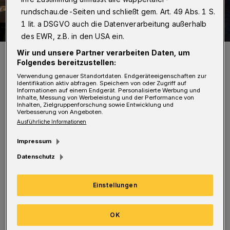
rundschau.de-Seiten und schließt gem. Art. 49 Abs. 1 S.
1 lit. a DSGVO auch die Datenverarbeitung außerhalb
des EWR, z.B. in den USA ein.
Pastoralreferent Dr. Werner Kleine (2.v.r.) und Erhard Ufermann (l.)
Wir und unsere Partner verarbeiten Daten, um
mit der Rundschau-Crew.
Folgendes bereitzustellen:
Foto: Christoph Schönbach
Verwendung genauer Standortdaten. Endgeräteeigenschaften zur
Identifikation aktiv abfragen. Speichern von oder Zugriff auf
Informationen auf einem Endgerät. Personalisierte Werbung und
Inhalte, Messung von Werbeleistung und der Performance von
Inhalten, Zielgruppenforschung sowie Entwicklung und
Verbesserung von Angeboten.
Ausführliche Informationen
In Form von bunten Holzquadern wandern sie
Impressum
quer durch Wuppertal, um die Menschen auf
Datenschutz
die aktuelle Graffiti-Krippe auf dem
Laurentiusplatz aufmerksam zu machen —
Einstellungen
als mittlerweile schon sechste Adventsaktion
der Graffiti-Künstler Martin "Megx"
OK
Heuwold, Dominik "Birne" Hebestreit und