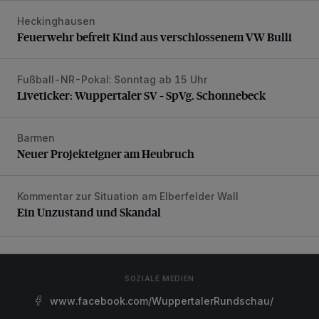
Heckinghausen
Feuerwehr befreit Kind aus verschlossenem VW Bulli
Feuerwehr befreit Kind aus verschlossenem VW Bulli
Fußball-NR-Pokal: Sonntag ab 15 Uhr
Liveticker: Wuppertaler SV – SpVg. Schonnebeck
Liveticker: Wuppertaler SV – SpVg. Schonnebeck
Barmen
Neuer Projekteigner am Heubruch
Neuer Projekteigner am Heubruch
Kommentar zur Situation am Elberfelder Wall
Ein Unzustand und Skandal
Ein Unzustand und Skandal
SOZIALE MEDIEN
www.facebook.com/WuppertalerRundschau/