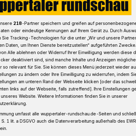
unsere
218
-Partner speichern und greifen auf personenbezogen
b Februar dicht
aten oder eindeutige Kennungen auf Ihrem Gerät zu. Durch Ausw
n Sie Tracking-Technologien für die unter „Wir und unsere Partne
en Daten, um Ihnen Dienste bereitzustellen“ aufgeführten Zwecke
nel ab Februar
on Alle ablehnen oder Widerruf Ihrer Einwilligung werden diese de
cker deaktiviert sind, sind manche Inhalte und Anzeigen möglich
r so relevant für Sie. Sie können dieses Menü jederzeit wieder au
tellungen zu ändern oder Ihre Einwilligung zu widerrufen, indem Si
stellungen am unteren Rand der Webseite klicken [oder das schw
ten links auf der Webseite, falls zutreffend]. Ihre Einstellungen g
nnel, der das Sonnborner Kreuz mit der
 unseres Website. Weitere Informationen finden Sie in unserer
 wird ab Februar 2015 für fünf Monate
utzerklärung.
t der Landesbetrieb "Straßen.NRW" am
immung umfasst alle wuppertaler-rundschau.de-Seiten und schließt
 S. 1 lit. a DSGVO auch die Datenverarbeitung außerhalb des EWR, 
ein.