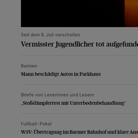
Seit dem 8. Juli verschollen
Vermisster Jugendlicher tot aufgefund
Barmen
Mann beschädigt Autos in Parkhaus
Mann beschädigt Autos in Parkhaus
Briefe von Leserinnen und Lesern
„Stoßdämpfertest mit Unterbodenbehandlung“
„Stoßdämpfertest mit Unterbodenbehandlung“
Fußball-Pokal
WSV: Übertragung im Barmer Bahnhof und klare An
WSV: Übertragung im Barmer Bahnhof und klare An