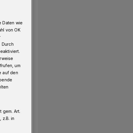
e Daten wie
ahl von OK
r
. Durch
aktiviert.
erweise
frufen, um
e auf den
ebende
elten
 gem. Art.
z.B. in