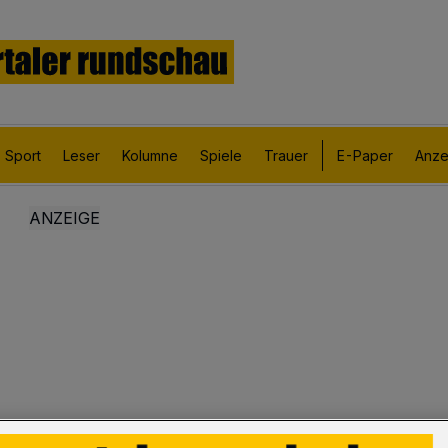
Sport
Leser
Kolumne
Spiele
Trauer
E-Paper
Anze