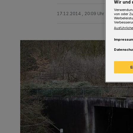
Wir und 
Verwendung
17.12.2014 , 20:09 Uhr
Eine Minute 
von oder Zu
Werbeleist
Verbesseru
Ausführliche
Impressu
Datenschu
E