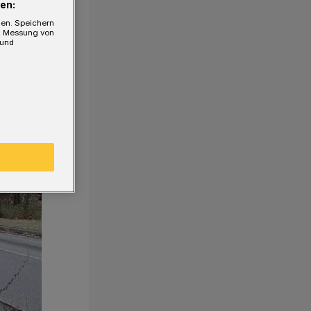
en:
gen. Speichern
e, Messung von
 und