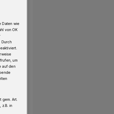
e Daten wie
ahl von OK
r
. Durch
aktiviert.
erweise
frufen, um
e auf den
ebende
elten
 gem. Art.
z.B. in