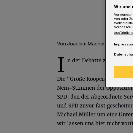
Wir und 
Verwendung
von oder Zu
Werbeleist
Verbesseru
Ausführliche
Von Joachim Macheroux
Impressu
Datenschu
I
n der Debatte zuvor lagen
E
Die "Große Kooperation" von 
Nein-Stimmen der Opposition
SPD, den der Abgeordnete Ser
und SPD zuvor fast gescheite
Michael Müller um eine Unterb
wir lassen uns hier nicht vor