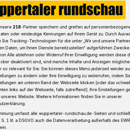
 Überläufer
unsere
218
-Partner speichern und greifen auf personenbezogen
aten oder eindeutige Kennungen auf Ihrem Gerät zu. Durch Ausw
n Sie Tracking-Technologien für die unter „Wir und unsere Partne
en Daten, um Ihnen Dienste bereitzustellen“ aufgeführten Zwecke
ier Überläufer
on Alle ablehnen oder Widerruf Ihrer Einwilligung werden diese de
cker deaktiviert sind, sind manche Inhalte und Anzeigen möglich
r so relevant für Sie. Sie können dieses Menü jederzeit wieder au
Mit vier Stimmen Mehrheit beschloss der
tellungen zu ändern oder Ihre Einwilligung zu widerrufen, indem Si
 Abstimmung den Verkauf des Carnaper
stellungen am unteren Rand der Webseite klicken [oder das schw
rt ihr neues Verwaltungsgebäude errichten
ten links auf der Webseite, falls zutreffend]. Ihre Einstellungen g
 unseres Website. Weitere Informationen finden Sie in unserer
utzerklärung.
immung umfasst alle wuppertaler-rundschau.de-Seiten und schließt
 S. 1 lit. a DSGVO auch die Datenverarbeitung außerhalb des EWR, 
sezeit
ein.