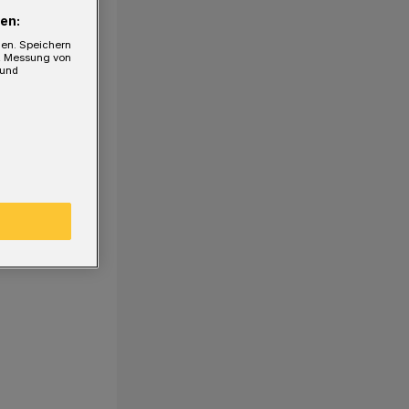
en:
gen. Speichern
e, Messung von
 und