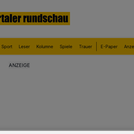
Sport
Leser
Kolumne
Spiele
Trauer
E-Paper
Anze