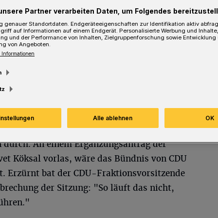
unsere Partner verarbeiten Daten, um Folgendes bereitzustell
 genauer Standortdaten. Endgeräteeigenschaften zur Identifikation aktiv abfra
griff auf Informationen auf einem Endgerät. Personalisierte Werbung und Inhalt
ung und der Performance von Inhalten, Zielgruppenforschung sowie Entwicklung
ng von Angeboten.
 Informationen
m
tz
 teilweise die Nerven blank.
instellungen
Alle ablehnen
OK
SPD und CDU setzte sich mit 34 Ja- gegen 30
 durch. An einem Ergänzungsantrag der
vet Köksal vorlas, wäre das Bündnis von CDU
rt. Erzürnt bat der CDU-Fraktionsvorsitzende
rechung der Sitzung: "So läuft das nicht,
führen."