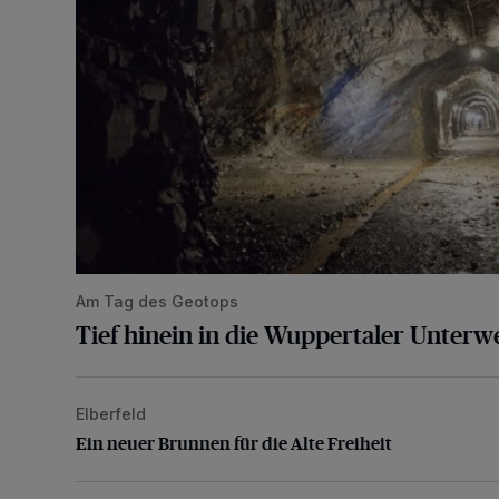
Am Tag des Geotops
Tief hinein in die Wuppertaler Unterwe
Elberfeld
Ein neuer Brunnen für die Alte Freiheit
Ein neuer Brunnen für die Alte Freiheit