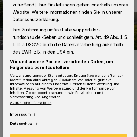
zutreffend]. Ihre Einstellungen gelten innerhalb unseres
Website. Weitere Informationen finden Sie in unserer
Datenschutzerklärung.
Ihre Zustimmung umfasst alle wuppertaler-
rundschau.de-Seiten und schließt gem. Art. 49 Abs. 1 S.
1 lit. a DSGVO auch die Datenverarbeitung außerhalb
des EWR, z.B. in den USA ein.
Die Schlote rauchen: das AWG-Müllheizkraftwerk auf Korzert.
Wir und unsere Partner verarbeiten Daten, um
Foto: Atamari / Wikipedia
Folgendes bereitzustellen:
Verwendung genauer Standortdaten. Endgeräteeigenschaften zur
Identifikation aktiv abfragen. Speichern von oder Zugriff auf
Informationen auf einem Endgerät. Personalisierte Werbung und
Inhalte, Messung von Werbeleistung und der Performance von
Inhalten, Zielgruppenforschung sowie Entwicklung und
W
Verbesserung von Angeboten.
eiter geht es am Samstag (statt
Ausführliche Informationen
Freitag).
Impressum
Datenschutz
In der darauffolgenden Woche wird der Müll