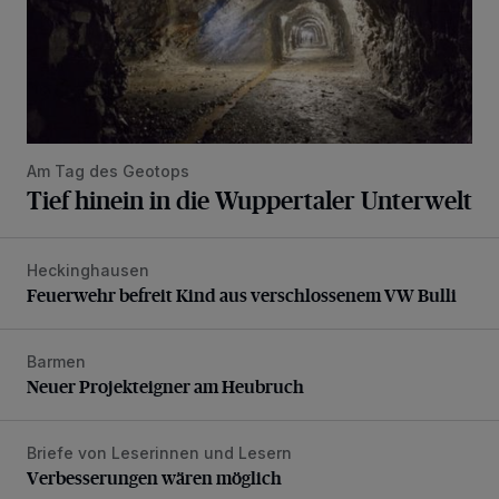
Am Tag des Geotops
Tief hinein in die Wuppertaler Unterwelt
Heckinghausen
Feuerwehr befreit Kind aus verschlossenem VW Bulli
Feuerwehr befreit Kind aus verschlossenem VW Bulli
Barmen
Neuer Projekteigner am Heubruch
Neuer Projekteigner am Heubruch
Briefe von Leserinnen und Lesern
Verbesserungen wären möglich
Verbesserungen wären möglich