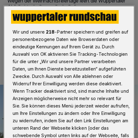
Wegen der Weihnachtsfeiertage leert die Wuppertaler
Abfallwirtschaftsgesellschaft die grauen
Restmülltonnen, die gelben Wertstofftonnen, die
braunen Biotonnen und die blauen Papiertonnen von
Samstag bis Mittwoch (20. bis 24. Dezember 2014) —
also jeweils einen Tag früher.
Wir und unsere
218
-Partner speichern und greifen auf
personenbezogene Daten wie Browserdaten oder
eindeutige Kennungen auf Ihrem Gerät zu. Durch
Auswahl von OK aktivieren Sie Tracking-Technologien
19.12.2014 , 12:12 Uhr
Eine Minute Lesezeit
für die unter „Wir und unsere Partner verarbeiten
Daten, um Ihnen Dienste bereitzustellen“ aufgeführten
Zwecke. Durch Auswahl von Alle ablehnen oder
Widerruf Ihrer Einwilligung werden diese deaktiviert.
Wenn Tracker deaktiviert sind, sind manche Inhalte und
Anzeigen möglicherweise nicht mehr so relevant für
Sie. Sie können dieses Menü jederzeit wieder aufrufen,
um Ihre Einstellungen zu ändern oder Ihre Einwilligung
zu widerrufen, indem Sie auf den Link Einstellungen am
unteren Rand der Webseite klicken [oder das
schwebende Symbol unten links auf der Webseite, falls