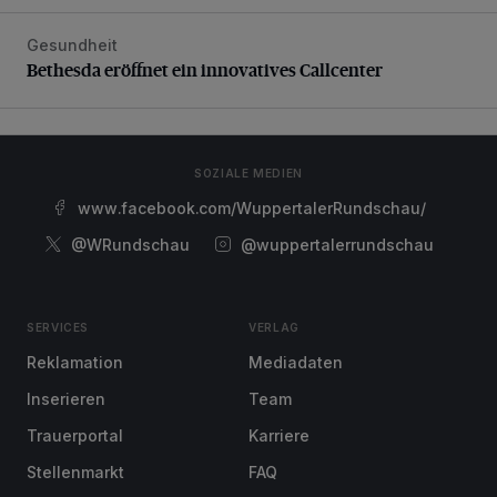
Gesundheit
Bethesda eröffnet ein innovatives Callcenter
Bethesda eröffnet ein innovatives Callcenter
SOZIALE MEDIEN
www.facebook.com/WuppertalerRundschau/
@WRundschau
@wuppertalerrundschau
SERVICES
VERLAG
Reklamation
Mediadaten
Inserieren
Team
Trauerportal
Karriere
Stellenmarkt
FAQ