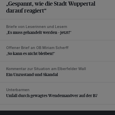
„Gespannt, wie die Stadt Wuppertal
darauf reagiert“
Briefe von Leserinnen und Lesern
„Es muss gehandelt werden – jetzt!“
„Es muss gehandelt werden – jetzt!“
Offener Brief an OB Miriam Scherff
„So kann es nicht bleiben!“
„So kann es nicht bleiben!“
Kommentar zur Situation am Elberfelder Wall
Ein Unzustand und Skandal
Ein Unzustand und Skandal
Unterbarmen
Unfall durch gewagtes Wendemanöver auf der B7
Unfall durch gewagtes Wendemanöver auf der B7