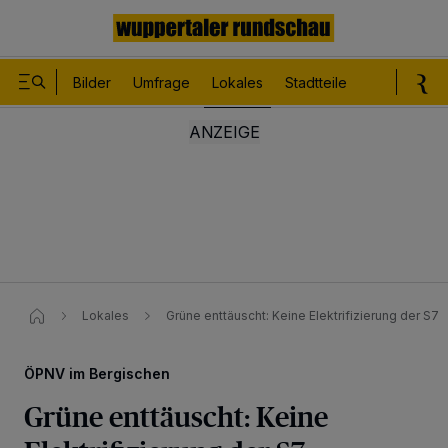
Bilder
Umfrage
Lokales
Stadtteile
Sport
Le
Lokales
Grüne enttäuscht: Keine Elektrifizierung der S7
ÖPNV im Bergischen
Grüne enttäuscht: Keine