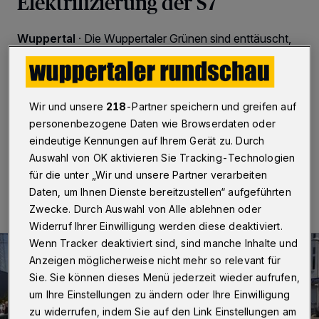
Elektrifizierung der S7
Wuppertal
·
Die Wuppertaler Grünen sind enttäuscht,
dass die S-Bahn-Linie 7 von Wuppertal über
Remscheid und Solingen nach Düsseldorf nicht im
Rahmen eines Modellprojekts elektrifiziert wird. Der
Verkehrsausschuss des NRW-Landtags hatte zuvor
Wir und unsere
218
-Partner speichern und greifen auf
einen Antrieb per Batterie abgelehnt.
personenbezogene Daten wie Browserdaten oder
eindeutige Kennungen auf Ihrem Gerät zu. Durch
Auswahl von OK aktivieren Sie Tracking-Technologien
22.03.2021 , 20:57 Uhr
Eine Minute Lesezeit
für die unter „Wir und unsere Partner verarbeiten
Daten, um Ihnen Dienste bereitzustellen“ aufgeführten
Zwecke. Durch Auswahl von Alle ablehnen oder
Widerruf Ihrer Einwilligung werden diese deaktiviert.
Wenn Tracker deaktiviert sind, sind manche Inhalte und
Anzeigen möglicherweise nicht mehr so relevant für
Sie. Sie können dieses Menü jederzeit wieder aufrufen,
um Ihre Einstellungen zu ändern oder Ihre Einwilligung
zu widerrufen, indem Sie auf den Link Einstellungen am