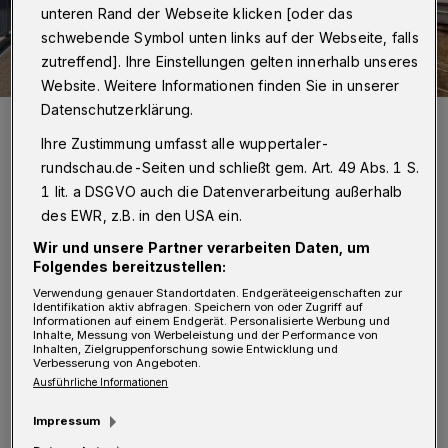
unteren Rand der Webseite klicken [oder das
schwebende Symbol unten links auf der Webseite, falls
zutreffend]. Ihre Einstellungen gelten innerhalb unseres
Website. Weitere Informationen finden Sie in unserer
Datenschutzerklärung.
Symbolbild.
Foto: Michael Schad
Ihre Zustimmung umfasst alle wuppertaler-
rundschau.de-Seiten und schließt gem. Art. 49 Abs. 1 S.
1 lit. a DSGVO auch die Datenverarbeitung außerhalb
des EWR, z.B. in den USA ein.
Wir und unsere Partner verarbeiten Daten, um
E
ine schnelle Elektrifizierung der Strecke
Folgendes bereitzustellen:
Verwendung genauer Standortdaten. Endgeräteeigenschaften zur
hätte nicht nur die Beschleunigung der
Identifikation aktiv abfragen. Speichern von oder Zugriff auf
Informationen auf einem Endgerät. Personalisierte Werbung und
Züge verbessert und damit Verspätungen
Inhalte, Messung von Werbeleistung und der Performance von
Inhalten, Zielgruppenforschung sowie Entwicklung und
reduziert, sondern auch eine emissionsarme
Verbesserung von Angeboten.
Ausführliche Informationen
Verbindung unseres Bergischen Städtedreiecks
geschaffen, kritisieren die Grünen. Das
Impressum
Modellprojekt wäre auch „eine interessante